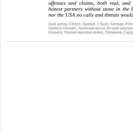
offenses and claims, both real, and
honest partners without stone in the 
nor the USA no calls and threats would
Arab spring
,
Clinton
,
Gaddafi
,
J. Bush
,
Noriega
,
Prim
Gardens Hussein
,
Арабская весна
,
Вторая мирова
Норьега
,
Первая мировая война
,
Примаков
,
Сада