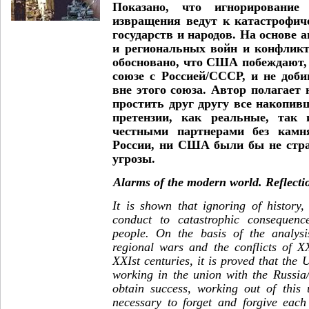
Показано, что игнорирование
извращения ведут к катастрофич
государств и народов. На основе 
и региональных войн и конфликт
обосновано, что США побеждают, 
союзе с Россией/СССР, и не доби
вне этого союза. Автор полагает
простить друг другу все накопи
претензии, как реальные, так
честными партнерами без камня
России, ни США были бы не стр
угрозы.
Alarms of the modern world. Reflecti
It is shown that ignoring of history,
conduct to catastrophic consequenc
people. On the basis of the analysi
regional wars and the conflicts of X
XXIst centuries, it is proved that the 
working in the union with the Russia
obtain success, working out of this 
necessary to forget and forgive each