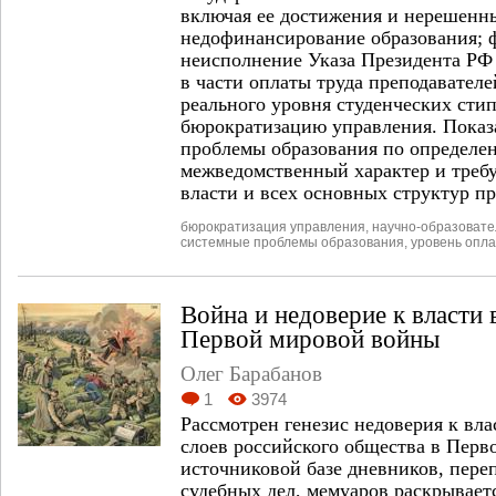
включая ее достижения и нерешенн
недофинансирование образования; 
неисполнение Указа Президента РФ 
в части оплаты труда преподавателе
реального уровня студенческих ст
бюрократизацию управления. Показ
проблемы образования по определе
межведомственный характер и требу
власти и всех основных структур пр
бюрократизация управления
,
научно-образоват
системные проблемы образования
,
уровень опла
Война и недоверие к власти 
Первой мировой войны
Олег Барабанов
1
3974
Рассмотрен генезис недоверия к вл
слоев российского общества в Перв
источниковой базе дневников, пере
судебных дел, мемуаров раскрывает