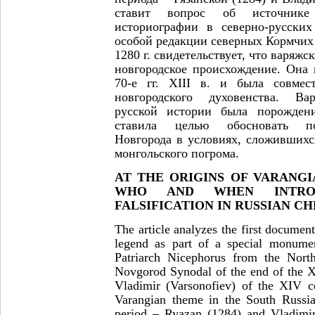
ставит вопрос об источнике
историографии в северно-русски
особой редакции северных Кормчих
1280 г. свидетельствует, что варяжс
новгородское происхождение. Она 
70-е гг. XIII в. и была совмес
новгородского духовенства. Ва
русской истории была порожден
ставила целью обосновать пол
Новгорода в условиях, сложившихс
монгольского погрома.
AT THE ORIGINS OF VARANGI
WHO AND WHEN INTROD
FALSIFICATION IN RUSSIAN C
The article analyzes the first documen
legend as part of a special monumen
Patriarch Nicephorus from the North
Novgorod Synodal of the end of the X
Vladimir (Varsonofiev) of the XIV c
Varangian theme in the South Russia
period – Ryazan (1284) and Vladimir