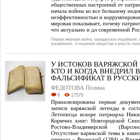
общественных настроений от патри
начала войны ко все большему недо
неэффективностью и коррумпирован
мировая показывает, почему патриот
что актуально и дл современной Рос
Первая мировая война
,
гражданское недоверие
,
управления.
,
отношения общества и власти
,
поли
У ИСТОКОВ ВАРЯЖСКОЙ
КТО И КОГДА ВНЕДРИЛ 
ФАЛЬСИФИКАТ В РУССК
ФЕДОТОВА Полина
6
17575
Пранализированы первые докумен
записи варяжской легенды в сост
Летописца вскоре патриарха Ники
Кормчих книг: Новгородской Сино
Ростово-Владимирской (Варс
Отсутствие варяжской темы в южно
периода – Рязанской (1284) и Влад