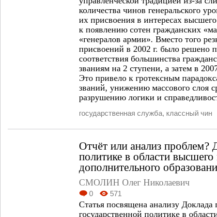
управленческой традицией из-за с
количества чинов генеральского ур
их присвоения в интересах высшег
к появлению сотен гражданских «м
«генералов армии». Вместо того рез
присвоений в 2002 г. было решено 
соответствия большинства граждан
званиям на 2 ступени, а затем в 200
Это привело к гротексным парадокс
званий, унижению массового слоя с
разрушению логики и справедливос
государственная служба
,
классный чин
Отчёт или анализ проблем? 
политике в области высшего
дополнительного образовани
СМОЛИН Олег Николаевич
0
571
Статья посвящена анализу Доклада 
государственной политике в област