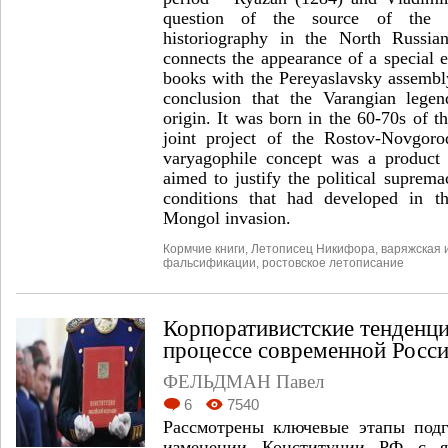
question of the source of the 
historiography in the North Russia
connects the appearance of a special e
books with the Pereyaslavsky assembl
conclusion that the Varangian leg
origin. It was born in the 60-70s of t
joint project of the Rostov-Novgorod
varyagophile concept was a product 
aimed to justify the political supre
conditions that had developed in th
Mongol invasion.
Кормчие книги
,
Летописец Никифора
,
варяжская 
фальсификации
,
ростовское летописание
Корпоративистские тенденц
процессе современной Росс
ФЕЛЬДМАН Павел
6
7540
Рассмотрены ключевые этапы подг
изменении Конституции РФ с я