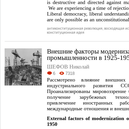
is destructive and directed against ma
We are experiencing a time of rejection
Liberal democracy, liberal understand
are only possible as an unconstitutiona
антиконституционная революция
,
восходящая ис
конституционная идея
Внешние факторы модерниза
промышленности в 1925-1950
ШЕФОВ Николай
6
7318
Рассмотрено влияние внешних
индустриального развития СС
Проанализированы мировоззрение 
получение зарубежных техн
привлечение иностранных раб
международные отношения и внешня
External factors of modernization o
1950