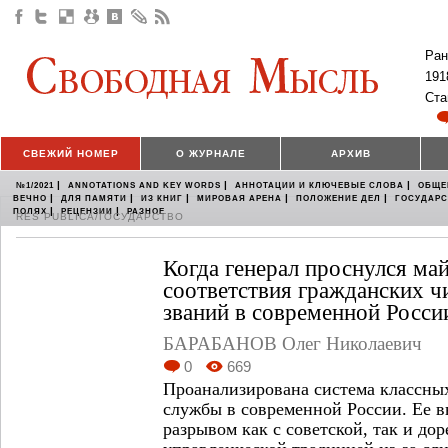
Ран
191
Ста
СВЕЖИЙ НОМЕР
О ЖУРНАЛЕ
АРХИВ
|
|
|
№1/2021
ANNOTATIONS AND KEY WORDS
АННОТАЦИИ И КЛЮЧЕВЫЕ СЛОВА
ОБЩЕ
|
|
|
|
|
ВЕЧНО
ДЛЯ ПАМЯТИ
ИЗ КНИГ
МИРОВАЯ АРЕНА
ПОЛОЖЕНИЕ ДЕЛ
ГОСУДАР
|
|
ПОЛЯХ
РЕЦЕНЗИИ
РАЗНОЕ
RES PUBLICA/ГОСУДАРСТВО
Когда генерал проснулся ма
соответствия гражданских ч
званий в современной Росси
БАРАБАНОВ Олег Николаевич
0
669
Проанализирована система классны
службы в современной России. Ее вв
разрывом как с советской, так и д