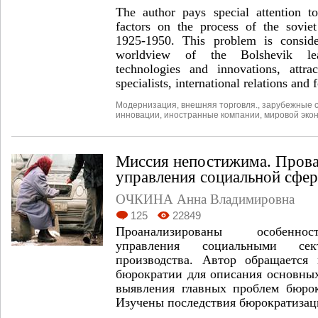
The author pays special attention to
factors on the process of the soviet
1925-1950. This problem is consid
worldview of the Bolshevik lea
technologies and innovations, attra
specialists, international relations and 
Модернизация
,
внешняя торговля.
,
зарубежные 
инновации
,
иностранные компании
,
мировой эко
Миссия непостижима. Прова
управления социальной сфе
ОЧКИНА Анна Владимировна
125
22849
Проанализированы особеннос
управления социальными сек
производства. Автор обращается
бюрократии для описания основных
выявления главных проблем бюрок
Изучены последствия бюрократизаци