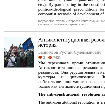
etc.). By participating in the constitu
politico-ideological preconditions f
corporatist scenario of development of 
государство
,
группы интересов
,
конституционные
система.
,
социальное партнерство
Антиконституционная револ
история
Байниязов Рустам Сулейманович
3
7401
Мы переживаем время отрицания
Антиконституционная революция
реальность. Она рзрушительна и на
культуры и цивилизации. Либ
либеральное понимание права и 
только как антиконституционный п
The anti-constitutional revolution a
The anti-constitutional revolution is a