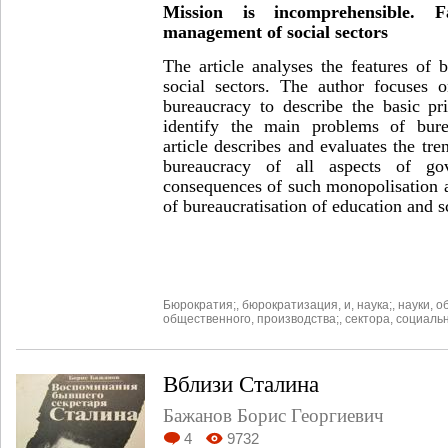
Mission is incomprehensible.
F
management
of social sectors
The article analyses the features of
social sectors. The author focuses o
bureaucracy to describe the basic pri
identify the main problems of burea
article describes and evaluates the tr
bureaucracy of all aspects of go
consequences of such monopolisation 
of bureaucratisation of education and s
Бюрократия;
,
бюрократизация
,
и
,
наука;
,
науки
,
о
общественного
,
производства;
,
сектора
,
социаль
Вблизи Сталина
Бажанов Борис Георгиевич
4
9732