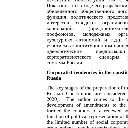
Показано, что в ходе его разработ
обновленного общественного дого
функция политического представ
интересов отводится ограничен
корпораций (предпринимате
профсоюзов, молодежных орган
культурных автономий и т.д.). 
участием в конституционном процес
идеологические предпосы
корпоративистского сценария 
системы России.
Corporatist tendencies in the consti
Russia
The key stages of the preparation of th
Russian Constitution are considere
2020). The author comes to the co
development of amendments to the 
formed the contours of a renewed soc
function of political representation of t
the limited number of social corporat
trade unions, youth organizations, na