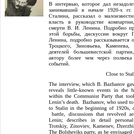
В интервью, которое дал незадолг
занимавший в начале 1920-х гг
Сталина, рассказал о малоизвест
власть в руководстве компартии
смерти В. И. Ленина. Подробно п
этой борьбы, дискуссии вокруг 
Ленина, подробно рассказывается 
Троцкого, Зиновьева, Каменева,
деятелей большевистской парти
автору более чем через полвек
событий.
Close to Stal
The interview, which B. Bazhanov gave
reveals little-known events in the h
within the Communist Party that took
Lenin’s death. Bazhanov, who used to 
to Stalin in the beginning of 1920s, 
battle, discussions that revolved ar
Lenin; describes in detail personal 
Trotskiy, Zinoviev, Kamenev, Dzerzhin
The Bolsheviks party, as he envisaged 