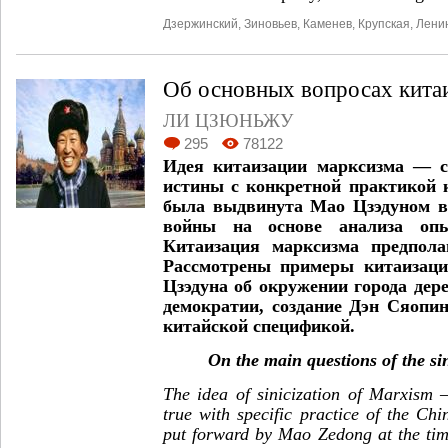
Дзержинский
,
Зиновьев
,
Каменев
,
Крупская
,
Лени
Об основных вопросах кита
ЛИ ЦЗЮНЬЖУ
295
78122
Идея китаизации марксизма — с
истины с конкретной практикой
была выдвинута Мао Цзэдуном в
войны на основе анализа оп
Китаизация марксизма предпола
Рассмотрены примеры китаизаци
Цзэдуна об окружении города дере
демократии, создание Дэн Сяопи
китайской спецификой.
On the main questions of the si
The idea of sinicization of Marxism 
true with specific practice of the Ch
put forward by Mao Zedong at the tim