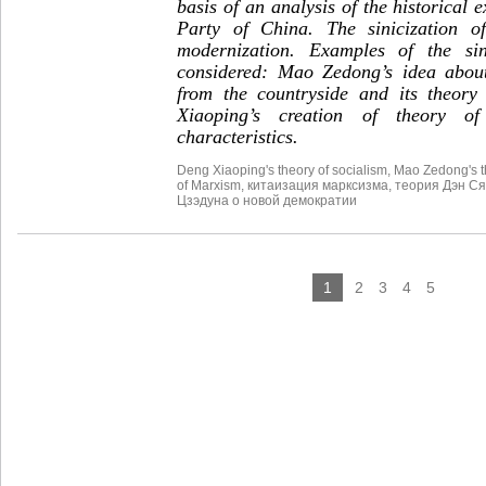
basis of an analysis of the historical
Party of China. The sinicization o
modernization. Examples of the si
considered: Mao Zedong’s idea about
from the countryside and its theo
Xiaoping’s creation of theory of
characteristics.
Deng Xiaoping's theory of socialism
,
Mao Zedong's t
of Marxism
,
китаизация марксизма
,
теория Дэн С
Цзэдуна о новой демократии
1
2
3
4
5