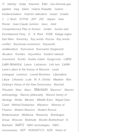
Iran
India
Internet
IT
Identity
Iran-Armenia gas
Iraq
Islam
pipeline
Islamic Republic
Islamic
Israel
fundamentalism
Islamist radicalism
Israelis
Japan
J.
J. Bush
JCPOA
JDP
JSC
Jean
Renoir
Jean-Claude Juncker
Jews
Joint
Comprehensive Plan of Actions
Jordan
Justice and
KGB
Development Party
K.
K. Marx
Kaluga region
Karl Marx
Kerensky
Key words: Russia
Key words:
conflict
Keynesian economics
Keywords:
neoliberalism
Komsomol
Konstantin Sergeevich
Aksakov
Kornilov.
Kryuchkov
Kurdish national
Kurds
movement
Kuriles island
Kyrgyzstan
LIBRE
Latin America
Lenin
Lebanon
Latvia
Left turn
Lenin's place in the history of Marxism
Lenin;
Liberalism
Leningrad
Leninism
Leonid Brezhnev
Libya
Lula
Maidan
Lithuania
M. A. Lifshitz
Mao
Zedong's theory of the New Democracy
Marshal
Marxism
Pilsudski
Marx
Marx;
Marxism”
Marxist
anthropology
Marxist philosophy
Marxist theory of
Mexico
Middle East
ideology
Media
Miguel Diaz-
Canel
Mikhail Gorbachev
Milyukov;
Ministry of
Finance
Modern Marxism
Modern Russia
Moldova
Modernization
Monarchy
Mondragon
Group
Moscow
Multitude
Muslim Brotherhood
N.
NATO
Bukharin
NBIC-technologies
NBIC-
технологии
NEP
NORDEFCO
NSR
Name of