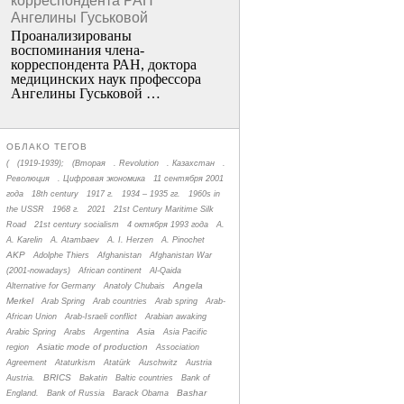
корреспондента РАН
Ангелины Гуськовой
Проанализированы
воспоминания члена­
корреспондента РАН, доктора
медицинских наук профессора
Ангелины Гуськовой …
ОБЛАКО ТЕГОВ
(
(1919-1939);
(Вторая
. Revolution
. Казахстан
.
Революция
. Цифровая экономика
11 сентября 2001
года
18th century
1917 г.
1934 – 1935 гг.
1960s in
the USSR
1968 г.
2021
21st Century Maritime Silk
Road
21st century socialism
4 октября 1993 года
A.
A. Karelin
A. Atambaev
A. I. Herzen
A. Pinochet
AKP
Adolphe Thiers
Afghanistan
Afghanistan War
(2001-nowadays)
African continent
Al-Qaida
Angela
Alternative for Germany
Anatoly Chubais
Merkel
Arab Spring
Arab countries
Arab spring
Arab-
African Union
Arab-Israeli conflict
Arabian awaking
Asia
Arabic Spring
Arabs
Argentina
Asia Pacific
Asiatic mode of production
region
Association
Agreement
Ataturkism
Atatürk
Auschwitz
Austria
BRICS
Austria.
Bakatin
Baltic countries
Bank of
Bashar
England.
Bank of Russia
Barack Obama