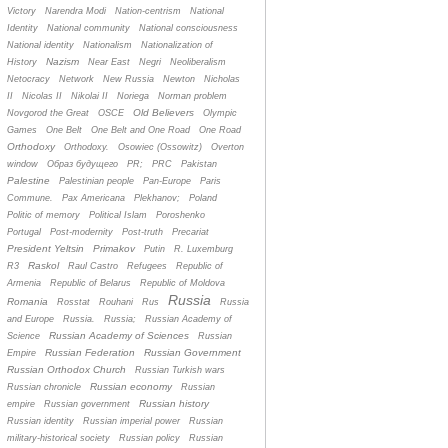
Victory
Narendra Modi
Nation-centrism
National
Identity
National community
National consciousness
National identity
Nationalism
Nationalization of
Nazism
History
Near East
Negri
Neoliberalism
Netocracy
Network
New Russia
Newton
Nicholas
II
Nicolas II
Nikolai II
Noriega
Norman problem
Old Believers
Novgorod the Great
OSCE
Olympic
Games
One Belt
One Belt and One Road
One Road
Orthodoxy
Orthodoxy.
Osowiec (Ossowitz)
Overton
window
Oбраз будущего
PR;
PRC
Pakistan
Palestine
Palestinian people
Pan-Europe
Paris
Commune.
Pax Americana
Plekhanov;
Poland
Politic of memory
Political Islam
Poroshenko
Portugal
Post-modernity
Post-truth
Precariat
President Yeltsin
Primakov
Putin
R. Luxemburg
Raskol
R3
Raul Castro
Refugees
Republic of
Armenia
Republic of Belarus
Republic of Moldova
Russia
Romania
Rosstat
Rouhani
Rus
Russia
and Europe
Russia.
Russia;
Russian Academy of
Russian Academy of Sciences
Science
Russian
Russian Federation
Russian Government
Empire
Russian Orthodox Church
Russian Turkish wars
Russian economy
Russian chronicle
Russian
Russian history
empire
Russian government
Russian identity
Russian imperial power
Russian
military-historical society
Russian policy
Russian