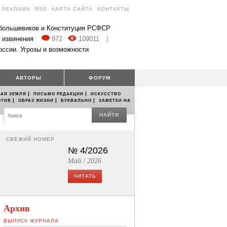
РЕКЛАМА
RSS
КАРТА САЙТА
КОНТАКТЫ
 большевиков и Конституция РСФСР
 извинения
972
109011
|
оссии. Угрозы и возможности
АВТОРЫ
ФОРУМ
|
|
АЯ ЗЕМЛЯ
ПИСЬМО РЕДАКЦИИ
ИСКУССТВО
|
|
|
ОТИВ
ОБРАЗ ЖИЗНИ
БУКВАЛЬНО
ЗАМЕТКИ НА
НАЙТИ
СВЕЖИЙ НОМЕР
№ 4/2026
Май / 2026
ЧИТАТЬ
Архив
ВЫПУСК ЖУРНАЛА