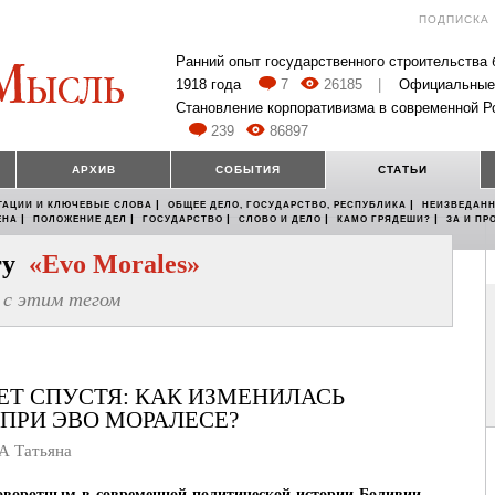
ПОДПИСКА
Ранний опыт государственного строительства
1918 года
7
26185
|
Официальные
Становление корпоративизма в современной Р
239
86897
АРХИВ
СОБЫТИЯ
СТАТЬИ
|
|
ТАЦИИ И КЛЮЧЕВЫЕ СЛОВА
ОБЩЕЕ ДЕЛО, ГОСУДАРСТВО, РЕСПУБЛИКА
НЕИЗВЕДАНН
|
|
|
|
|
ЕНА
ПОЛОЖЕНИЕ ДЕЛ
ГОСУДАРСТВО
СЛОВО И ДЕЛО
КАМО ГРЯДЕШИ?
ЗА И ПР
егу
«Evo Morales»
с этим тегом
ЕТ СПУСТЯ: КАК ИЗМЕНИЛАСЬ
ПРИ ЭВО МОРАЛЕСЕ?
 Татьяна
поворотным в современной политической истории Боливии,