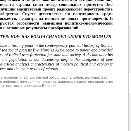
езидента страны занял лидер социальных протестов Эво
инувший масштабный проект радикального переустройства
 общества. Спустя десятилетие его популярность среди
нижается, несмотря на появление новых противоречий. В
ируются особенности нынешней политико-экономической
я и основные результаты преобразований.
ATER: HOW HAS BOLIVA CHANGED UNDER EVO MORALES
ame a turning point in the contemporary political history of Bolivia
f the social protests Evo Morales Ayma came to power and provided
ct of radical transformation for state and society. A decade later his
 the population is not decreasing despite the emergence of new
he article analyzes characteristics of modern political and economic
ent and the main results of reforms.
es
,
economy of Bolivia
,
internal policy
,
nationalization
,
Боливия
,
Эво
ая реформа
,
внутренняя политика
,
национализация
,
президентские
ные протесты
,
экономика Боливии