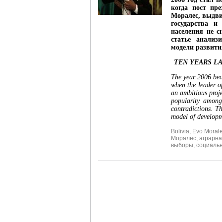
когда пост пр
Моралес, выдв
государства и
населения не с
статье анализ
модели развити
TEN YEARS L
The year 2006 bec
when the leader o
an ambitious proje
popularity among
contradictions. T
model of developm
Bolivia
,
Evo Moral
Моралес
,
аграрн
выборы
,
социаль