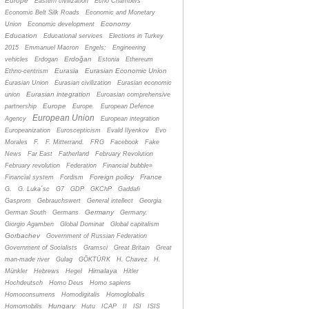
Europe
Eastern civilization
Echo Chambers
Economic Belt Silk Roads
Economic and Monetary
Economy
Union
Economic development
Education
Educational services
Elections in Turkey
2015
Emmanuel Macron
Engels;
Engineering
Erdoğan
vehicles
Erdogan
Estonia
Ethereum
Eurasia
Eurasian Economic Union
Ethno-centrism
Eurasian Union
Eurasian civilization
Eurasian economic
Eurasian integration
union
Euroasian comprehensive
Europe
partnership
Europe.
European Defence
European Union
Agency
European integration
Europeanization
Euroscepticism
Evald Ilyenkov
Evo
Morales
F.
F. Mitterrand.
FRG
Facebook
Fake
News
Far East
Fatherland
February Revolution
February revolution
Federation
Financial bubble»
Foreign policy
France
Financial system
Fordism
G.
G. Luka´sc
G7
GDP
GKChP
Gaddafi
Gasprom
Gebrauchswert
General intellect
Georgia
Germany
German South
Germans
Germany.
Giorgio Agamben
Global Dominat
Global capitalism
Gorbachev
Government of Russian Federation
Government of Socialists
Gramsci
Great Britain
Great
man-made river
Gulag
GÖKTÜRK
H. Chavez
H.
Himalaya
Münkler
Hebrews
Hegel
Hitler
Hochdeutsch
Homo Deus
Homo sapiens
Homoconsumens
Homodigitalis
Homoglobalis
Hungary
Homomobilis
Hutu
ICAP
II
ISI
ISIS