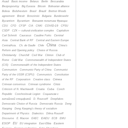
Asad
Basic income
Belarus
Berlin
Bessarabia
Bezpopovtsy
Big Eurasia
Bitcoin
Bolivarian alliance
Bolshevism
Brazil
Bolivia
Brasil
Bretton Woods
Brexit
agreement
Brzezinski
Bulgaria
Bundeswehr
Byzantism
Byzantium
Bнешняя политика Франции
COVID-19
CDU
CFD
CFSP
CIA
CNKI
CPSU
CSDP
CZК — cultural-zivilization complex
Capitalism
Central
Carl Schmitt
Caucasus
Caudine Forks
Asia
Central Bank of RF
Central and Eastern Europe
China
CentralAsia.
Ch. de Gaulle
Chile
China's
Reform and Opening policy
Choice of Russia
Christianity
Churchill
Civil War
Clinton
Club of
Rome
Cold War
Commonwealth of Independent States
(CIS)
Commonwealth of the Independent States
Communism
Communist Party of China
Communist
Party of the USSR (CSPU)
Communists
Constitution
Crimea
of the RF
Corporatism
Creative class
Crisis
Crimean consensus
Crimean syndrome
Cuba
Criticism of N. Machiavelli
Croatia
Czech
Republic
Czechoslovak Legion
Cоциализм с
китайской спецификой
D. Rousseff
Deepfakes
Democratic Choice of Russia
Democratic Russia
Deng
Xiaoping
Deng Xiaoping's theory of socialism
Department of Physics
Dialectics
Dilma Rouseff
EAEU
Discourse
E. Macron
EAEC
ECB
EMU
EU
ESOP
Eastern
EU integration
East-Elbia