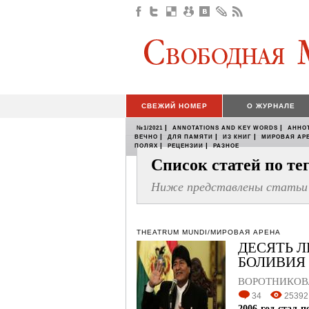
СВЕЖИЙ НОМЕР
О ЖУРНАЛЕ
|
|
№1/2021
ANNOTATIONS AND KEY WORDS
АННО
|
|
|
ВЕЧНО
ДЛЯ ПАМЯТИ
ИЗ КНИГ
МИРОВАЯ АР
|
|
ПОЛЯХ
РЕЦЕНЗИИ
РАЗНОЕ
Список статей по т
Ниже представлены статьи 
THEATRUM MUNDI/МИРОВАЯ АРЕНА
ДЕСЯТЬ Л
БОЛИВИЯ 
ВОРОТНИКОВА
34
25392
2006 год стал 