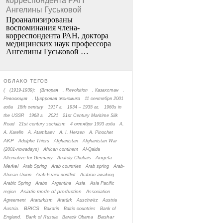
корреспондента РАН
Ангелины Гуськовой
Проанализированы
воспоминания члена­
корреспондента РАН, доктора
медицинских наук профессора
Ангелины Гуськовой …
ОБЛАКО ТЕГОВ
(
(1919-1939);
(Вторая
. Revolution
. Казахстан
.
Революция
. Цифровая экономика
11 сентября 2001
года
18th century
1917 г.
1934 – 1935 гг.
1960s in
the USSR
1968 г.
2021
21st Century Maritime Silk
Road
21st century socialism
4 октября 1993 года
A.
A. Karelin
A. Atambaev
A. I. Herzen
A. Pinochet
AKP
Adolphe Thiers
Afghanistan
Afghanistan War
(2001-nowadays)
African continent
Al-Qaida
Angela
Alternative for Germany
Anatoly Chubais
Merkel
Arab Spring
Arab countries
Arab spring
Arab-
African Union
Arab-Israeli conflict
Arabian awaking
Asia
Arabic Spring
Arabs
Argentina
Asia Pacific
Asiatic mode of production
region
Association
Agreement
Ataturkism
Atatürk
Auschwitz
Austria
BRICS
Austria.
Bakatin
Baltic countries
Bank of
Bashar
England.
Bank of Russia
Barack Obama