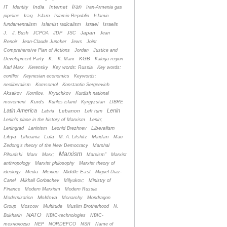
Iran
India
Internet
IT
Identity
Iran-Armenia gas
Iraq
Islam
pipeline
Islamic Republic
Islamic
Israel
fundamentalism
Islamist radicalism
Israelis
Japan
J.
J. Bush
JCPOA
JDP
JSC
Jean
Renoir
Jean-Claude Juncker
Jews
Joint
Comprehensive Plan of Actions
Jordan
Justice and
KGB
Development Party
K.
K. Marx
Kaluga region
Karl Marx
Kerensky
Key words: Russia
Key words:
conflict
Keynesian economics
Keywords:
neoliberalism
Komsomol
Konstantin Sergeevich
Aksakov
Kornilov.
Kryuchkov
Kurdish national
Kurds
movement
Kuriles island
Kyrgyzstan
LIBRE
Latin America
Lenin
Lebanon
Latvia
Left turn
Lenin's place in the history of Marxism
Lenin;
Liberalism
Leningrad
Leninism
Leonid Brezhnev
Libya
Lula
Maidan
Lithuania
M. A. Lifshitz
Mao
Zedong's theory of the New Democracy
Marshal
Marxism
Pilsudski
Marx
Marx;
Marxism”
Marxist
anthropology
Marxist philosophy
Marxist theory of
Mexico
Middle East
ideology
Media
Miguel Diaz-
Canel
Mikhail Gorbachev
Milyukov;
Ministry of
Finance
Modern Marxism
Modern Russia
Moldova
Modernization
Monarchy
Mondragon
Group
Moscow
Multitude
Muslim Brotherhood
N.
NATO
Bukharin
NBIC-technologies
NBIC-
технологии
NEP
NORDEFCO
NSR
Name of