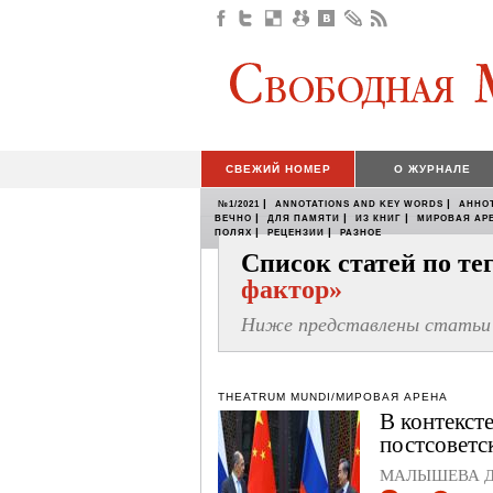
СВЕЖИЙ НОМЕР
О ЖУРНАЛЕ
|
|
№1/2021
ANNOTATIONS AND KEY WORDS
АННО
|
|
|
ВЕЧНО
ДЛЯ ПАМЯТИ
ИЗ КНИГ
МИРОВАЯ АР
|
|
ПОЛЯХ
РЕЦЕНЗИИ
РАЗНОЕ
Список статей по т
фактор»
Ниже представлены статьи 
THEATRUM MUNDI/МИРОВАЯ АРЕНА
В контекст
постсоветс
МАЛЫШЕВА Ди