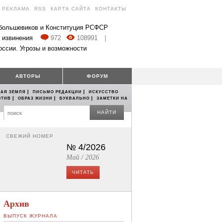
РЕКЛАМА
RSS
КАРТА САЙТА
КОНТАКТЫ
 большевиков и Конституция РСФСР
 извинения
972
108991
|
оссии. Угрозы и возможности
АВТОРЫ
ФОРУМ
|
|
АЯ ЗЕМЛЯ
ПИСЬМО РЕДАКЦИИ
ИСКУССТВО
|
|
|
ОТИВ
ОБРАЗ ЖИЗНИ
БУКВАЛЬНО
ЗАМЕТКИ НА
НАЙТИ
СВЕЖИЙ НОМЕР
№ 4/2026
Май / 2026
ЧИТАТЬ
Архив
ВЫПУСК ЖУРНАЛА