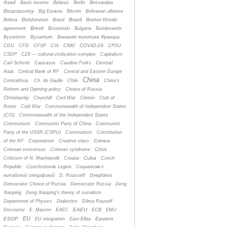
Asad
Basic income
Belarus
Berlin
Bessarabia
Bezpopovtsy
Big Eurasia
Bitcoin
Bolivarian alliance
Bolshevism
Brazil
Bolivia
Brasil
Bretton Woods
Brexit
agreement
Brzezinski
Bulgaria
Bundeswehr
Byzantism
Byzantium
Bнешняя политика Франции
COVID-19
CDU
CFD
CFSP
CIA
CNKI
CPSU
CSDP
CZК — cultural-zivilization complex
Capitalism
Central
Carl Schmitt
Caucasus
Caudine Forks
Asia
Central Bank of RF
Central and Eastern Europe
China
CentralAsia.
Ch. de Gaulle
Chile
China's
Reform and Opening policy
Choice of Russia
Christianity
Churchill
Civil War
Clinton
Club of
Rome
Cold War
Commonwealth of Independent States
(CIS)
Commonwealth of the Independent States
Communism
Communist Party of China
Communist
Party of the USSR (CSPU)
Communists
Constitution
Crimea
of the RF
Corporatism
Creative class
Crisis
Crimean consensus
Crimean syndrome
Cuba
Criticism of N. Machiavelli
Croatia
Czech
Republic
Czechoslovak Legion
Cоциализм с
китайской спецификой
D. Rousseff
Deepfakes
Democratic Choice of Russia
Democratic Russia
Deng
Xiaoping
Deng Xiaoping's theory of socialism
Department of Physics
Dialectics
Dilma Rouseff
EAEU
Discourse
E. Macron
EAEC
ECB
EMU
EU
ESOP
Eastern
EU integration
East-Elbia