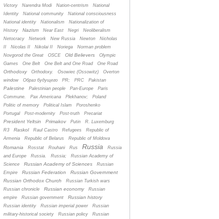
Victory
Narendra Modi
Nation-centrism
National
Identity
National community
National consciousness
National identity
Nationalism
Nationalization of
Nazism
History
Near East
Negri
Neoliberalism
Netocracy
Network
New Russia
Newton
Nicholas
II
Nicolas II
Nikolai II
Noriega
Norman problem
Old Believers
Novgorod the Great
OSCE
Olympic
Games
One Belt
One Belt and One Road
One Road
Orthodoxy
Orthodoxy.
Osowiec (Ossowitz)
Overton
window
Oбраз будущего
PR;
PRC
Pakistan
Palestine
Palestinian people
Pan-Europe
Paris
Commune.
Pax Americana
Plekhanov;
Poland
Politic of memory
Political Islam
Poroshenko
Portugal
Post-modernity
Post-truth
Precariat
President Yeltsin
Primakov
Putin
R. Luxemburg
Raskol
R3
Raul Castro
Refugees
Republic of
Armenia
Republic of Belarus
Republic of Moldova
Russia
Romania
Rosstat
Rouhani
Rus
Russia
and Europe
Russia.
Russia;
Russian Academy of
Russian Academy of Sciences
Science
Russian
Russian Federation
Russian Government
Empire
Russian Orthodox Church
Russian Turkish wars
Russian economy
Russian chronicle
Russian
Russian history
empire
Russian government
Russian identity
Russian imperial power
Russian
military-historical society
Russian policy
Russian