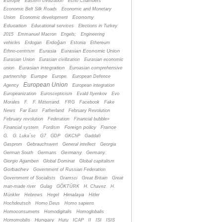
Europe
Eastern civilization
Echo Chambers
Economic Belt Silk Roads
Economic and Monetary
Economy
Union
Economic development
Education
Educational services
Elections in Turkey
2015
Emmanuel Macron
Engels;
Engineering
Erdoğan
vehicles
Erdogan
Estonia
Ethereum
Eurasia
Eurasian Economic Union
Ethno-centrism
Eurasian Union
Eurasian civilization
Eurasian economic
Eurasian integration
union
Euroasian comprehensive
Europe
partnership
Europe.
European Defence
European Union
Agency
European integration
Europeanization
Euroscepticism
Evald Ilyenkov
Evo
Morales
F.
F. Mitterrand.
FRG
Facebook
Fake
News
Far East
Fatherland
February Revolution
February revolution
Federation
Financial bubble»
Foreign policy
France
Financial system
Fordism
G.
G. Luka´sc
G7
GDP
GKChP
Gaddafi
Gasprom
Gebrauchswert
General intellect
Georgia
Germany
German South
Germans
Germany.
Giorgio Agamben
Global Dominat
Global capitalism
Gorbachev
Government of Russian Federation
Government of Socialists
Gramsci
Great Britain
Great
man-made river
Gulag
GÖKTÜRK
H. Chavez
H.
Himalaya
Münkler
Hebrews
Hegel
Hitler
Hochdeutsch
Homo Deus
Homo sapiens
Homoconsumens
Homodigitalis
Homoglobalis
Hungary
Homomobilis
Hutu
ICAP
II
ISI
ISIS