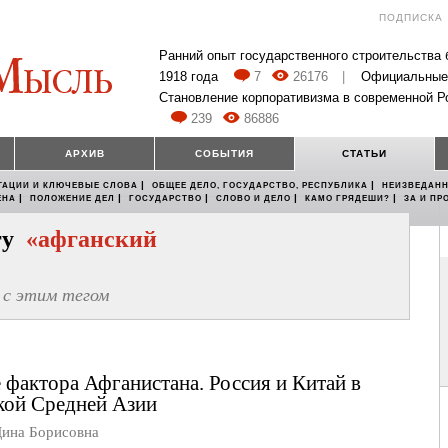
ПОДПИСКА
Ранний опыт государственного строительства
1918 года
7
26176
|
Официальные
Становление корпоративизма в современной Р
239
86886
АРХИВ
СОБЫТИЯ
СТАТЬИ
|
|
ТАЦИИ И КЛЮЧЕВЫЕ СЛОВА
ОБЩЕЕ ДЕЛО, ГОСУДАРСТВО, РЕСПУБЛИКА
НЕИЗВЕДАНН
|
|
|
|
|
ЕНА
ПОЛОЖЕНИЕ ДЕЛ
ГОСУДАРСТВО
СЛОВО И ДЕЛО
КАМО ГРЯДЕШИ?
ЗА И ПР
егу
«афганский
с этим тегом
е фактора Афганистана. Россия и Китай в
кой Средней Азии
на Борисовна