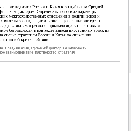
ыявление подходов России и Китая к республикам Средней
афганским фактором. Определены ключевые параметры
ских межгосударственных отношений в политической и
 выявлены совпадающие и разнонаправленные интересы
в среднеазиатском регионе; проанализированы вызовы и
ьной безопасности в контексте вывода иностранных войск из
на оценка стратегиям России и Китая по снижению
в афганской кризисной зоне.
ША
,
Средняя Азия
,
афганский фактор
,
безопасность
,
ное взаимодействие
,
партнерство
,
стратегия