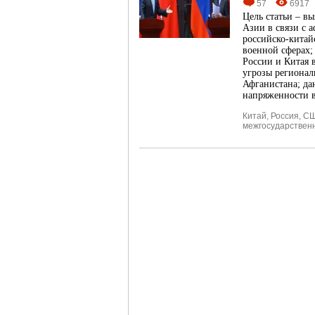
57
6917
Цель статьи – в
Азии в связи с 
российско-китай
военной сферах;
России и Китая 
угрозы регионал
Афганистана; да
напряженности 
Китай
,
Россия
,
С
межгосударствен