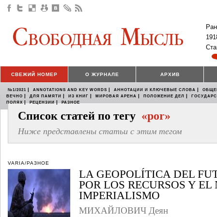
Ран
191
Ста
СВЕЖИЙ НОМЕР
О ЖУРНАЛЕ
АРХИВ
|
|
|
№1/2021
ANNOTATIONS AND KEY WORDS
АННОТАЦИИ И КЛЮЧЕВЫЕ СЛОВА
ОБЩЕ
|
|
|
|
|
ВЕЧНО
ДЛЯ ПАМЯТИ
ИЗ КНИГ
МИРОВАЯ АРЕНА
ПОЛОЖЕНИЕ ДЕЛ
ГОСУДАР
|
|
ПОЛЯХ
РЕЦЕНЗИИ
РАЗНОЕ
Список статей по тегу
«por»
Ниже представлены статьи с этим тегом
VARIA/РАЗНОЕ
LA GEOPOLÍTICA DEL FU
POR LOS RECURSOS Y EL
IMPERIALISMO
МИХАЙЛОВИЧ Деян