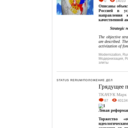
0
14010
Описаны объект
Россией в ус
направления к
качественной а
Strategic r
The objective str
are described. Th
activization of for
Modernization
,
Rus
Модернизация
,
Р
элиты
STATUS RERUM/ПОЛОЖЕНИЕ ДЕЛ
Грядущее п
ТКАЧУК Марк
87
40134
Левая реформац
Торжество «
идеологически