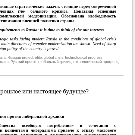
ивные стратегические задачи, стоящие перед современной
ловиях гло- бального кризиса. Показаны основные
омплексной модернизации. Обоснована необходимость
ктивизации внешней политики страны.
equirements to Russia: it is time to think of the our interests
ategic tasks facing modern Russia in the conditions of global crisis
e main directions of complex modernization are shown. Need of sharp
eign policy of the country is proved.
sia
,
Russian project
,
elite
,
global crisis
,
technological progress
,
оссия
,
Русский проект
,
глобальный кризис
,
технологический прогресс
,
рошлое или настоящее будущее?
ия против либеральной архаики
общества всеобщего потребления» в сочетании с
ми концептами либерализма привело к отказу массового