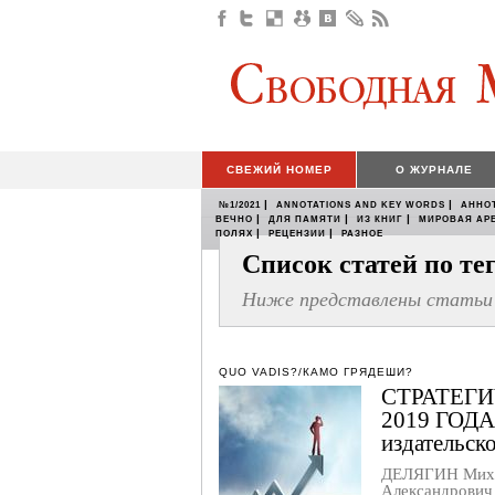
СВЕЖИЙ НОМЕР
О ЖУРНАЛЕ
|
|
№1/2021
ANNOTATIONS AND KEY WORDS
АННО
|
|
|
ВЕЧНО
ДЛЯ ПАМЯТИ
ИЗ КНИГ
МИРОВАЯ АР
|
|
ПОЛЯХ
РЕЦЕНЗИИ
РАЗНОЕ
Список статей по т
Ниже представлены статьи 
QUO VADIS?/КАМО ГРЯДЕШИ?
СТРАТЕГИ
2019 ГОДА
издательск
ДЕЛЯГИН Мих
Александрови