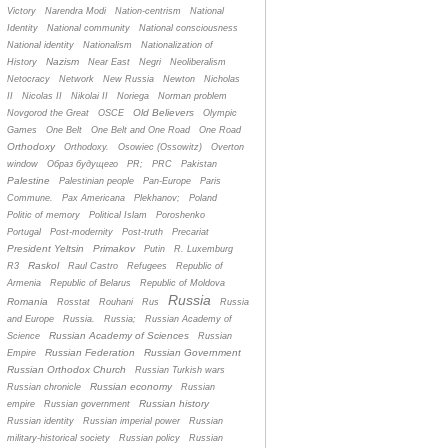
Victory
Narendra Modi
Nation-centrism
National
Identity
National community
National consciousness
National identity
Nationalism
Nationalization of
Nazism
History
Near East
Negri
Neoliberalism
Netocracy
Network
New Russia
Newton
Nicholas
II
Nicolas II
Nikolai II
Noriega
Norman problem
Old Believers
Novgorod the Great
OSCE
Olympic
Games
One Belt
One Belt and One Road
One Road
Orthodoxy
Orthodoxy.
Osowiec (Ossowitz)
Overton
window
Oбраз будущего
PR;
PRC
Pakistan
Palestine
Palestinian people
Pan-Europe
Paris
Commune.
Pax Americana
Plekhanov;
Poland
Politic of memory
Political Islam
Poroshenko
Portugal
Post-modernity
Post-truth
Precariat
President Yeltsin
Primakov
Putin
R. Luxemburg
Raskol
R3
Raul Castro
Refugees
Republic of
Armenia
Republic of Belarus
Republic of Moldova
Russia
Romania
Rosstat
Rouhani
Rus
Russia
and Europe
Russia.
Russia;
Russian Academy of
Russian Academy of Sciences
Science
Russian
Russian Federation
Russian Government
Empire
Russian Orthodox Church
Russian Turkish wars
Russian economy
Russian chronicle
Russian
Russian history
empire
Russian government
Russian identity
Russian imperial power
Russian
military-historical society
Russian policy
Russian