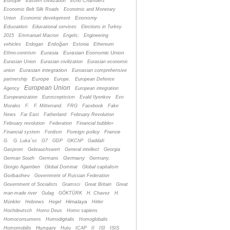
Europe
Eastern civilization
Echo Chambers
Economic Belt Silk Roads
Economic and Monetary
Economy
Union
Economic development
Education
Educational services
Elections in Turkey
2015
Emmanuel Macron
Engels;
Engineering
Erdoğan
vehicles
Erdogan
Estonia
Ethereum
Eurasia
Eurasian Economic Union
Ethno-centrism
Eurasian Union
Eurasian civilization
Eurasian economic
Eurasian integration
union
Euroasian comprehensive
Europe
partnership
Europe.
European Defence
European Union
Agency
European integration
Europeanization
Euroscepticism
Evald Ilyenkov
Evo
Morales
F.
F. Mitterrand.
FRG
Facebook
Fake
News
Far East
Fatherland
February Revolution
February revolution
Federation
Financial bubble»
Foreign policy
France
Financial system
Fordism
G.
G. Luka´sc
G7
GDP
GKChP
Gaddafi
Gasprom
Gebrauchswert
General intellect
Georgia
Germany
German South
Germans
Germany.
Giorgio Agamben
Global Dominat
Global capitalism
Gorbachev
Government of Russian Federation
Government of Socialists
Gramsci
Great Britain
Great
man-made river
Gulag
GÖKTÜRK
H. Chavez
H.
Himalaya
Münkler
Hebrews
Hegel
Hitler
Hochdeutsch
Homo Deus
Homo sapiens
Homoconsumens
Homodigitalis
Homoglobalis
Hungary
Homomobilis
Hutu
ICAP
II
ISI
ISIS