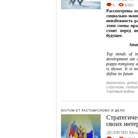
0
8383
Рассмотрены ос
социально-эк
неизбежность р
этим смена пра
стоит перед н
будущее.
Stra
Top trends of i
development are c
poppy-roregiony a
is shown. It is r
define its future.
depression
,
global 
стратегии
,
глобал
торговый войны
DICTUM ET FACTUM/СЛОВО И ДЕЛО
Стратегиче
своих инте
ДЕЛЯГИН Миха