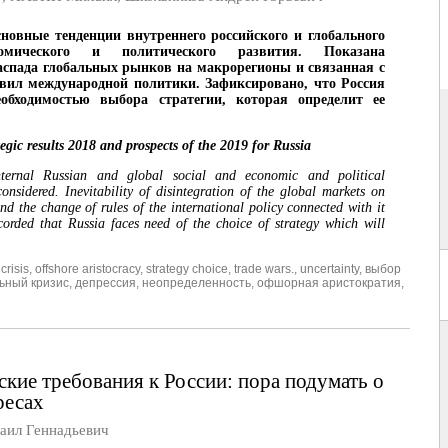
новные тенденции внутреннего российского и глобального
ономического и политического развития. Показана
аспада глобальных рынков на макрорегионы и связанная с
вил международной политики. Зафиксировано, что Россия
еобходимостью выбора стратегии, которая определит ее
tegic results 2018 and prospects of the 2019 for Russia
nternal Russian and global social and economic and political
onsidered. Inevitability of disintegration of the global markets on
nd the change of rules of the international policy connected with it
ecorded that Russia faces need of the choice of strategy which will
crisis
,
offshore aristocracy
,
strategy choice
,
trade wars.
,
uncertainty
,
выбор
ьный кризис
,
депрессия
,
неопределенность
,
офшорная аристократия
,
ские требования к России: пора подумать о
ресах
ил Геннадьевич