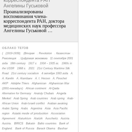
корреспондента РАН
Ангелины Гуськовой
Проанализированы
воспоминания члена­
корреспондента РАН, доктора
медицинских наук профессора
Ангелины Гуськовой …
ОБЛАКО ТЕГОВ
(
(1919-1939);
(Вторая
. Revolution
. Казахстан
.
Революция
. Цифровая экономика
11 сентября 2001
года
18th century
1917 г.
1934 – 1935 гг.
1960s in
the USSR
1968 г.
2021
21st Century Maritime Silk
Road
21st century socialism
4 октября 1993 года
A.
A. Karelin
A. Atambaev
A. I. Herzen
A. Pinochet
AKP
Adolphe Thiers
Afghanistan
Afghanistan War
(2001-nowadays)
African continent
Al-Qaida
Angela
Alternative for Germany
Anatoly Chubais
Merkel
Arab Spring
Arab countries
Arab spring
Arab-
African Union
Arab-Israeli conflict
Arabian awaking
Asia
Arabic Spring
Arabs
Argentina
Asia Pacific
Asiatic mode of production
region
Association
Agreement
Ataturkism
Atatürk
Auschwitz
Austria
BRICS
Austria.
Bakatin
Baltic countries
Bank of
Bashar
England.
Bank of Russia
Barack Obama