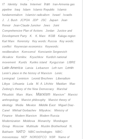
Iran
India
Internet
IT
Identity
Iran-Armenia gas
Iraq
Islam
pipeline
Islamic Republic
Islamic
Israel
fundamentalism
Islamist radicalism
Israelis
Japan
J.
J. Bush
JCPOA
JDP
JSC
Jean
Renoir
Jean-Claude Juncker
Jews
Joint
Comprehensive Plan of Actions
Jordan
Justice and
KGB
Development Party
K.
K. Marx
Kaluga region
Karl Marx
Kerensky
Key words: Russia
Key words:
conflict
Keynesian economics
Keywords:
neoliberalism
Komsomol
Konstantin Sergeevich
Aksakov
Kornilov.
Kryuchkov
Kurdish national
Kurds
movement
Kuriles island
Kyrgyzstan
LIBRE
Latin America
Lenin
Lebanon
Latvia
Left turn
Lenin's place in the history of Marxism
Lenin;
Liberalism
Leningrad
Leninism
Leonid Brezhnev
Libya
Lula
Maidan
Lithuania
M. A. Lifshitz
Mao
Zedong's theory of the New Democracy
Marshal
Marxism
Pilsudski
Marx
Marx;
Marxism”
Marxist
anthropology
Marxist philosophy
Marxist theory of
Mexico
Middle East
ideology
Media
Miguel Diaz-
Canel
Mikhail Gorbachev
Milyukov;
Ministry of
Finance
Modern Marxism
Modern Russia
Moldova
Modernization
Monarchy
Mondragon
Group
Moscow
Multitude
Muslim Brotherhood
N.
NATO
Bukharin
NBIC-technologies
NBIC-
технологии
NEP
NORDEFCO
NSR
Name of