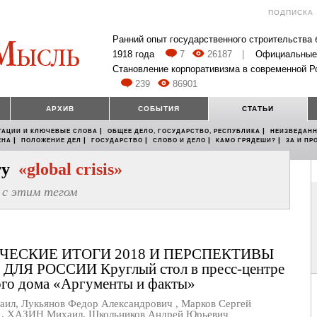
ПОДПИСКА
Ранний опыт государственного строительства
1918 года
7
26187
|
Официальные
Становление корпоративизма в современной Р
239
86901
АРХИВ
СОБЫТИЯ
СТАТЬИ
|
|
ТАЦИИ И КЛЮЧЕВЫЕ СЛОВА
ОБЩЕЕ ДЕЛО, ГОСУДАРСТВО, РЕСПУБЛИКА
НЕИЗВЕДАНН
|
|
|
|
|
ЕНА
ПОЛОЖЕНИЕ ДЕЛ
ГОСУДАРСТВО
СЛОВО И ДЕЛО
КАМО ГРЯДЕШИ?
ЗА И ПР
егу
«global crisis»
с этим тегом
ЧЕСКИЕ ИТОГИ 2018 И ПЕРСПЕКТИВЫ
 ДЛЯ РОССИИ Круглый стол в пресс-центре
ого дома «Аргументы и факты»
аил
,
Лукьянов Федор Александрович
,
Марков Сергей
ч
,
ХАЗИН Михаил
,
Школьников Андрей Юрьевич