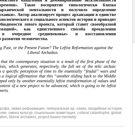
роектного мышления и доминированию эксклюзивности
времени». Такое восприятие типологически близко
архаической ментальности и получило определение
рхаики». Автор анализирует процесс архаизации в единстве
ехнологического и социального аспектов истории и приводит
бходимости левого проекта, который станет своеобразной
мацией», как единственного способа преодоления
 в очередное средневековье» и восстановления
о развития человечества.
 Past, or the Present Future? The Leftist Reformation against the
Liberal Archaikos
that the contemporary situation is a result of the first phase of the
isis, which generates, respectively, the full set of the relic archaic
a specific perception of time to the essentially “feudal” wars and
ws a logical affirmation that this “another sliding back to the Middle
ped only by another essentially leftist transformation of values and
context of a new project to be
advanced, which is going to be leftist
neris.
трофа
,
левая реформация
,
либеральная ар- хаика
,
орудийная история
,
ение
,
смена культур
,
социальная гравитация
,
cultural catastrophe
,
global
ation
,
liberal archaikos
,
project-based mentality