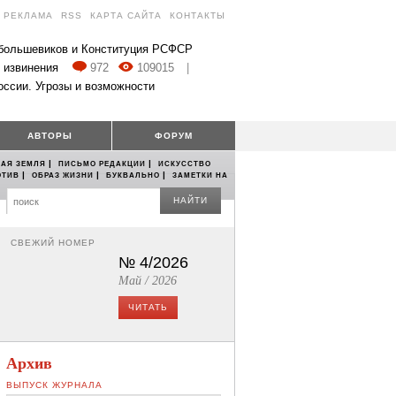
РЕКЛАМА
RSS
КАРТА САЙТА
КОНТАКТЫ
 большевиков и Конституция РСФСР
 извинения
972
109015
|
оссии. Угрозы и возможности
АВТОРЫ
ФОРУМ
|
|
АЯ ЗЕМЛЯ
ПИСЬМО РЕДАКЦИИ
ИСКУССТВО
|
|
|
ОТИВ
ОБРАЗ ЖИЗНИ
БУКВАЛЬНО
ЗАМЕТКИ НА
НАЙТИ
СВЕЖИЙ НОМЕР
№ 4/2026
Май / 2026
ЧИТАТЬ
Архив
ВЫПУСК ЖУРНАЛА