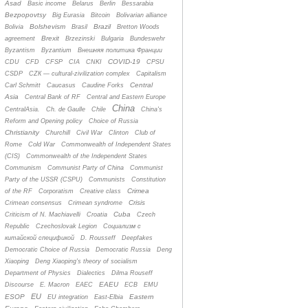
Asad
Basic income
Belarus
Berlin
Bessarabia
Bezpopovtsy
Big Eurasia
Bitcoin
Bolivarian alliance
Bolshevism
Brazil
Bolivia
Brasil
Bretton Woods
Brexit
agreement
Brzezinski
Bulgaria
Bundeswehr
Byzantism
Byzantium
Bнешняя политика Франции
COVID-19
CDU
CFD
CFSP
CIA
CNKI
CPSU
CSDP
CZК — cultural-zivilization complex
Capitalism
Central
Carl Schmitt
Caucasus
Caudine Forks
Asia
Central Bank of RF
Central and Eastern Europe
China
CentralAsia.
Ch. de Gaulle
Chile
China's
Reform and Opening policy
Choice of Russia
Christianity
Churchill
Civil War
Clinton
Club of
Rome
Cold War
Commonwealth of Independent States
(CIS)
Commonwealth of the Independent States
Communism
Communist Party of China
Communist
Party of the USSR (CSPU)
Communists
Constitution
Crimea
of the RF
Corporatism
Creative class
Crisis
Crimean consensus
Crimean syndrome
Cuba
Criticism of N. Machiavelli
Croatia
Czech
Republic
Czechoslovak Legion
Cоциализм с
китайской спецификой
D. Rousseff
Deepfakes
Democratic Choice of Russia
Democratic Russia
Deng
Xiaoping
Deng Xiaoping's theory of socialism
Department of Physics
Dialectics
Dilma Rouseff
EAEU
Discourse
E. Macron
EAEC
ECB
EMU
EU
ESOP
Eastern
EU integration
East-Elbia