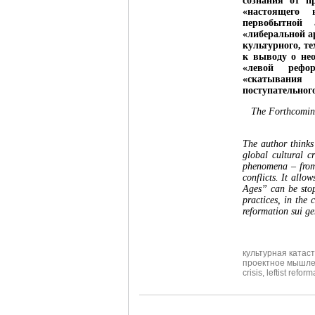
сознания от п
«настоящего 
первобытной 
«либеральной а
культурного, т
к выводу о нео
«левой рефор
«скатывания
поступательног
The Forthcoming
The author thinks 
global cultural cr
phenomena – from 
conflicts. It allo
Ages” can be stop
practices, in the 
reformation sui ge
культурная катас
проектное мышл
crisis
,
leftist reform