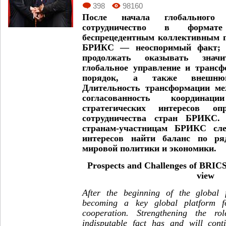
398
98160
После начала глобального 
сотрудничество в форма
беспрецедентным коллективным п
БРИКС — неоспоримый факт; о
продолжать оказывать знач
глобальное управление и транс
порядок, а также внешню
Длительность трансформации ме
согласованность координа
стратегических интересов оп
сотрудничества стран БРИКС.
странам-участницам БРИКС сле
интересов найти баланс по ря
мировой политики и экономики.
Prospects and Challenges of BRICS
view
After the beginning of the global f
becoming a key global platform fo
cooperation. Strengthening the 
indisputable fact has and will cont