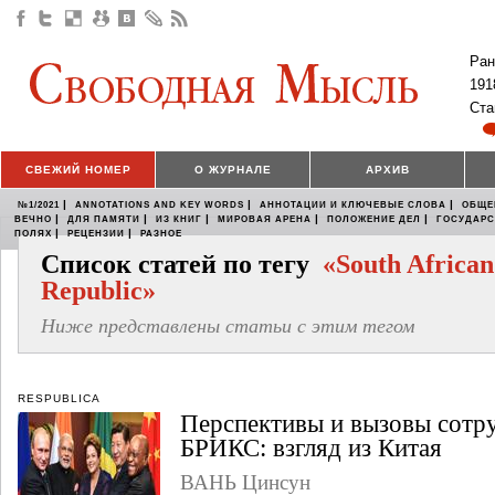
Ран
191
Ста
СВЕЖИЙ НОМЕР
О ЖУРНАЛЕ
АРХИВ
|
|
|
№1/2021
ANNOTATIONS AND KEY WORDS
АННОТАЦИИ И КЛЮЧЕВЫЕ СЛОВА
ОБЩЕ
|
|
|
|
|
ВЕЧНО
ДЛЯ ПАМЯТИ
ИЗ КНИГ
МИРОВАЯ АРЕНА
ПОЛОЖЕНИЕ ДЕЛ
ГОСУДАР
|
|
ПОЛЯХ
РЕЦЕНЗИИ
РАЗНОЕ
Список статей по тегу
«South African
Republic»
Ниже представлены статьи с этим тегом
RESPUBLICA
Перспективы и вызовы сотру
БРИКС: взгляд из Китая
ВАНЬ Цинсун