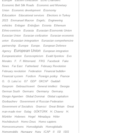
Europe
Eastern civilization
Echo Chambers
Economic Belt Silk Roads
Economic and Monetary
Economy
Union
Economic development
Education
Educational services
Elections in Turkey
2015
Emmanuel Macron
Engels;
Engineering
Erdoğan
vehicles
Erdogan
Estonia
Ethereum
Eurasia
Eurasian Economic Union
Ethno-centrism
Eurasian Union
Eurasian civilization
Eurasian economic
Eurasian integration
union
Euroasian comprehensive
Europe
partnership
Europe.
European Defence
European Union
Agency
European integration
Europeanization
Euroscepticism
Evald Ilyenkov
Evo
Morales
F.
F. Mitterrand.
FRG
Facebook
Fake
News
Far East
Fatherland
February Revolution
February revolution
Federation
Financial bubble»
Foreign policy
France
Financial system
Fordism
G.
G. Luka´sc
G7
GDP
GKChP
Gaddafi
Gasprom
Gebrauchswert
General intellect
Georgia
Germany
German South
Germans
Germany.
Giorgio Agamben
Global Dominat
Global capitalism
Gorbachev
Government of Russian Federation
Government of Socialists
Gramsci
Great Britain
Great
man-made river
Gulag
GÖKTÜRK
H. Chavez
H.
Himalaya
Münkler
Hebrews
Hegel
Hitler
Hochdeutsch
Homo Deus
Homo sapiens
Homoconsumens
Homodigitalis
Homoglobalis
Hungary
Homomobilis
Hutu
ICAP
II
ISI
ISIS