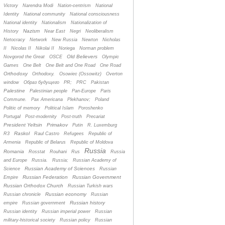
Victory
Narendra Modi
Nation-centrism
National
Identity
National community
National consciousness
National identity
Nationalism
Nationalization of
Nazism
History
Near East
Negri
Neoliberalism
Netocracy
Network
New Russia
Newton
Nicholas
II
Nicolas II
Nikolai II
Noriega
Norman problem
Old Believers
Novgorod the Great
OSCE
Olympic
Games
One Belt
One Belt and One Road
One Road
Orthodoxy
Orthodoxy.
Osowiec (Ossowitz)
Overton
window
Oбраз будущего
PR;
PRC
Pakistan
Palestine
Palestinian people
Pan-Europe
Paris
Commune.
Pax Americana
Plekhanov;
Poland
Politic of memory
Political Islam
Poroshenko
Portugal
Post-modernity
Post-truth
Precariat
President Yeltsin
Primakov
Putin
R. Luxemburg
Raskol
R3
Raul Castro
Refugees
Republic of
Armenia
Republic of Belarus
Republic of Moldova
Russia
Romania
Rosstat
Rouhani
Rus
Russia
and Europe
Russia.
Russia;
Russian Academy of
Russian Academy of Sciences
Science
Russian
Russian Federation
Russian Government
Empire
Russian Orthodox Church
Russian Turkish wars
Russian economy
Russian chronicle
Russian
Russian history
empire
Russian government
Russian identity
Russian imperial power
Russian
military-historical society
Russian policy
Russian