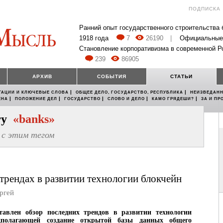
ПОДПИСКА
Ранний опыт государственного строительства
1918 года
7
26190
|
Официальные
Становление корпоративизма в современной Р
239
86905
АРХИВ
СОБЫТИЯ
СТАТЬИ
|
|
ТАЦИИ И КЛЮЧЕВЫЕ СЛОВА
ОБЩЕЕ ДЕЛО, ГОСУДАРСТВО, РЕСПУБЛИКА
НЕИЗВЕДАНН
|
|
|
|
|
ЕНА
ПОЛОЖЕНИЕ ДЕЛ
ГОСУДАРСТВО
СЛОВО И ДЕЛО
КАМО ГРЯДЕШИ?
ЗА И ПР
егу
«banks»
с этим тегом
трендах в развитии технологии блокчейн
ргей
ставлен обзор последних трендов в развитии технологии
едполагающей создание открытой базы данных общего