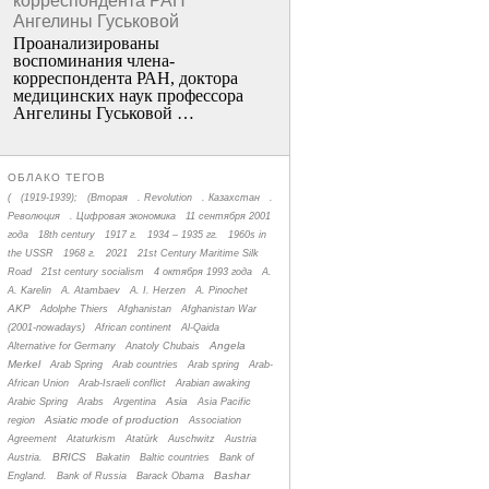
корреспондента РАН
Ангелины Гуськовой
Проанализированы
воспоминания члена­
корреспондента РАН, доктора
медицинских наук профессора
Ангелины Гуськовой …
ОБЛАКО ТЕГОВ
(
(1919-1939);
(Вторая
. Revolution
. Казахстан
.
Революция
. Цифровая экономика
11 сентября 2001
года
18th century
1917 г.
1934 – 1935 гг.
1960s in
the USSR
1968 г.
2021
21st Century Maritime Silk
Road
21st century socialism
4 октября 1993 года
A.
A. Karelin
A. Atambaev
A. I. Herzen
A. Pinochet
AKP
Adolphe Thiers
Afghanistan
Afghanistan War
(2001-nowadays)
African continent
Al-Qaida
Angela
Alternative for Germany
Anatoly Chubais
Merkel
Arab Spring
Arab countries
Arab spring
Arab-
African Union
Arab-Israeli conflict
Arabian awaking
Asia
Arabic Spring
Arabs
Argentina
Asia Pacific
Asiatic mode of production
region
Association
Agreement
Ataturkism
Atatürk
Auschwitz
Austria
BRICS
Austria.
Bakatin
Baltic countries
Bank of
Bashar
England.
Bank of Russia
Barack Obama