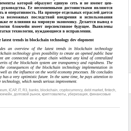
элементы которой образуют единую сеть и не имеют цен-
о руководства. Ее несомненными достоинствами являются
ть и оперативность. На примере отдельных отраслей дается
за возможных последствий внедрения и использования
также ее влияния на мировую экономику. Делается вывод о
ология блокчейн имеет перспективное будущее. Выявлены
статки технологии, нуждающиеся в исправлении.
 latest trends in blockchain technology dev elopment
ides an overview of the latest trends in blockchain technology
kchain technology gives possibility to create an opened public base
ent are connected as a great chain without any kind of centralized
erits of the blockchain system are transparency and rapidness. The
 the consequences of the blockchain technology implementation in
s well as the influence on the world economy processes. He concludes
y has a very optimistic future. In the same time, he pays attention to
he technology, which needs serious improvement.
reum
,
ICAP
,
IT
,
R3
,
banks
,
blockchain
,
cryptocurrency
,
debt market
,
fintech
,
локчейн
,
долговой рынок
,
криптовалюты
,
уберизация
,
финансовые