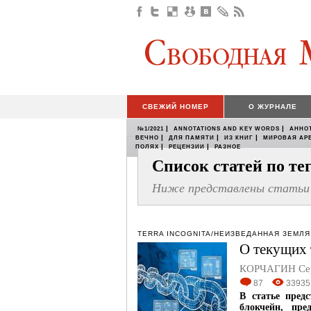
СВЕЖИЙ НОМЕР
О ЖУРНАЛЕ
|
|
№1/2021
ANNOTATIONS AND KEY WORDS
АННО
|
|
|
ВЕЧНО
ДЛЯ ПАМЯТИ
ИЗ КНИГ
МИРОВАЯ АР
|
|
ПОЛЯХ
РЕЦЕНЗИИ
РАЗНОЕ
Список статей по т
Ниже представлены статьи 
TERRA INCOGNITA/НЕИЗВЕДАННАЯ ЗЕМЛЯ
О текущих 
КОРЧАГИН Се
87
33935
В статье пред
блокчейн, пр