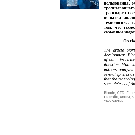
пользования, 
трализованног
транспарентнос
попытка анали
технологии, а 
том, что техн
серьезные недо
On the
The article prov
development. Bloc
of date; its elem
direction. Main m
authors analyzes
several spheres a
that the technolog
some defects of t
Bitcoin
,
CFD
,
Ethe
Биткойн
,
банки
,
б
технологии