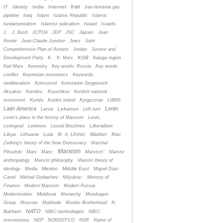
Iran
India
Internet
IT
Identity
Iran-Armenia gas
Iraq
Islam
pipeline
Islamic Republic
Islamic
Israel
fundamentalism
Islamist radicalism
Israelis
Japan
J.
J. Bush
JCPOA
JDP
JSC
Jean
Renoir
Jean-Claude Juncker
Jews
Joint
Comprehensive Plan of Actions
Jordan
Justice and
KGB
Development Party
K.
K. Marx
Kaluga region
Karl Marx
Kerensky
Key words: Russia
Key words:
conflict
Keynesian economics
Keywords:
neoliberalism
Komsomol
Konstantin Sergeevich
Aksakov
Kornilov.
Kryuchkov
Kurdish national
Kurds
movement
Kuriles island
Kyrgyzstan
LIBRE
Latin America
Lenin
Lebanon
Latvia
Left turn
Lenin's place in the history of Marxism
Lenin;
Liberalism
Leningrad
Leninism
Leonid Brezhnev
Libya
Lula
Maidan
Lithuania
M. A. Lifshitz
Mao
Zedong's theory of the New Democracy
Marshal
Marxism
Pilsudski
Marx
Marx;
Marxism”
Marxist
anthropology
Marxist philosophy
Marxist theory of
Mexico
Middle East
ideology
Media
Miguel Diaz-
Canel
Mikhail Gorbachev
Milyukov;
Ministry of
Finance
Modern Marxism
Modern Russia
Moldova
Modernization
Monarchy
Mondragon
Group
Moscow
Multitude
Muslim Brotherhood
N.
NATO
Bukharin
NBIC-technologies
NBIC-
технологии
NEP
NORDEFCO
NSR
Name of