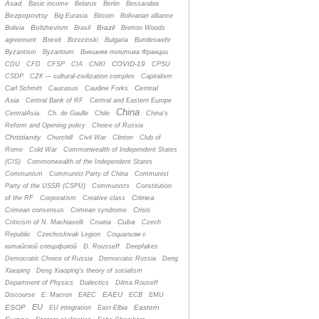
Asad
Basic income
Belarus
Berlin
Bessarabia
Bezpopovtsy
Big Eurasia
Bitcoin
Bolivarian alliance
Bolshevism
Brazil
Bolivia
Brasil
Bretton Woods
Brexit
agreement
Brzezinski
Bulgaria
Bundeswehr
Byzantism
Byzantium
Bнешняя политика Франции
COVID-19
CDU
CFD
CFSP
CIA
CNKI
CPSU
CSDP
CZК — cultural-zivilization complex
Capitalism
Central
Carl Schmitt
Caucasus
Caudine Forks
Asia
Central Bank of RF
Central and Eastern Europe
China
CentralAsia.
Ch. de Gaulle
Chile
China's
Reform and Opening policy
Choice of Russia
Christianity
Churchill
Civil War
Clinton
Club of
Rome
Cold War
Commonwealth of Independent States
(CIS)
Commonwealth of the Independent States
Communism
Communist Party of China
Communist
Party of the USSR (CSPU)
Communists
Constitution
Crimea
of the RF
Corporatism
Creative class
Crisis
Crimean consensus
Crimean syndrome
Cuba
Criticism of N. Machiavelli
Croatia
Czech
Republic
Czechoslovak Legion
Cоциализм с
китайской спецификой
D. Rousseff
Deepfakes
Democratic Choice of Russia
Democratic Russia
Deng
Xiaoping
Deng Xiaoping's theory of socialism
Department of Physics
Dialectics
Dilma Rouseff
EAEU
Discourse
E. Macron
EAEC
ECB
EMU
EU
ESOP
Eastern
EU integration
East-Elbia