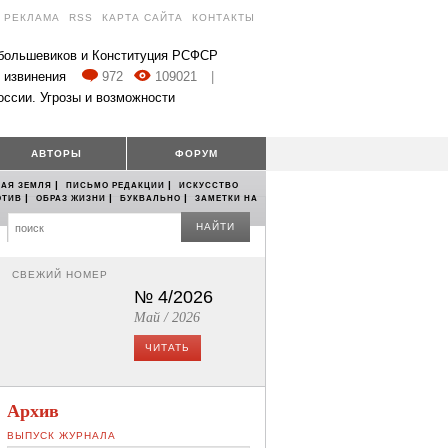
РЕКЛАМА
RSS
КАРТА САЙТА
КОНТАКТЫ
 большевиков и Конституция РСФСР
 извинения
972
109021
|
оссии. Угрозы и возможности
АВТОРЫ
ФОРУМ
|
|
АЯ ЗЕМЛЯ
ПИСЬМО РЕДАКЦИИ
ИСКУССТВО
|
|
|
ОТИВ
ОБРАЗ ЖИЗНИ
БУКВАЛЬНО
ЗАМЕТКИ НА
НАЙТИ
СВЕЖИЙ НОМЕР
№ 4/2026
Май / 2026
ЧИТАТЬ
Архив
ВЫПУСК ЖУРНАЛА