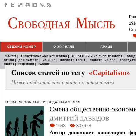
Ран
191
Ста
СВЕЖИЙ НОМЕР
О ЖУРНАЛЕ
АРХИВ
|
|
|
№1/2021
ANNOTATIONS AND KEY WORDS
АННОТАЦИИ И КЛЮЧЕВЫЕ СЛОВА
ОБЩЕ
|
|
|
|
|
ВЕЧНО
ДЛЯ ПАМЯТИ
ИЗ КНИГ
МИРОВАЯ АРЕНА
ПОЛОЖЕНИЕ ДЕЛ
ГОСУДАР
|
|
ПОЛЯХ
РЕЦЕНЗИИ
РАЗНОЕ
Список статей по тегу
«Capitalism»
Ниже представлены статьи с этим тегом
TERRA INCOGNITA/НЕИЗВЕДАННАЯ ЗЕМЛЯ
Смена общественно-эконом
ДМИТРИЙ ДАВЫДОВ
1648
307679
Автор дополняет концепцию фо