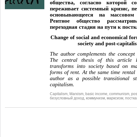
общества, согласно которой с
переживает системный кризис, п
основывающееся на массовом 
Рентное общество рассматри
переходная стадия на пути к пост
Change of social and economical for
society and post-capitali
The author complements the concept o
The central thesis of this article 
transforms into society based on mas
forms of rent. At the same time rental 
author as a possible transitional s
capitalism.
Capitalism
,
Marxism
,
basic income
,
communism
,
pos
безусловный доход
,
коммунизм
,
марксизм
,
постк