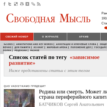
Ран
191
Ста
СВЕЖИЙ НОМЕР
О ЖУРНАЛЕ
АРХИВ
|
|
|
№1/2021
ANNOTATIONS AND KEY WORDS
АННОТАЦИИ И КЛЮЧЕВЫЕ СЛОВА
ОБЩЕ
|
|
|
|
|
ВЕЧНО
ДЛЯ ПАМЯТИ
ИЗ КНИГ
МИРОВАЯ АРЕНА
ПОЛОЖЕНИЕ ДЕЛ
ГОСУДАР
|
|
ПОЛЯХ
РЕЦЕНЗИИ
РАЗНОЕ
Список статей по тегу
«зависимое
развитие»
Ниже представлены статьи с этим тегом
QUO VADIS?/КАМО ГРЯДЕШИ?
Родина или смерть. Может л
страна периферийного капит
БАТЧИКОВ Сергей Анатольевич