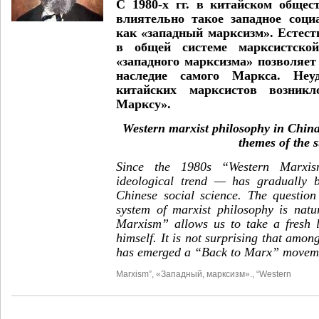
С 1980-х гг. в китайском общес
влиятельно такое западное соци
как «западный марксизм». Естеств
в общей системе марксистской
«западного марксизма» позволяет
наследие самого Маркса. Неуд
китайских марксистов возник
Марксу».
Western marxist philosophy in China
themes of the 
Since the 1980s “Western Marxi
ideological trend — has gradually
Chinese social science. The question
system of marxist philosophy is natu
Marxism” allows us to take a fresh 
himself. It is not surprising that amon
has emerged a “Back to Marx” movem
Marxism”
,
«Западный
,
марксизм».
,
“Western