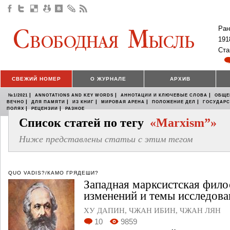
Ран
191
Ста
СВЕЖИЙ НОМЕР
О ЖУРНАЛЕ
АРХИВ
|
|
|
№1/2021
ANNOTATIONS AND KEY WORDS
АННОТАЦИИ И КЛЮЧЕВЫЕ СЛОВА
ОБЩЕ
|
|
|
|
|
ВЕЧНО
ДЛЯ ПАМЯТИ
ИЗ КНИГ
МИРОВАЯ АРЕНА
ПОЛОЖЕНИЕ ДЕЛ
ГОСУДАР
|
|
ПОЛЯХ
РЕЦЕНЗИИ
РАЗНОЕ
Список статей по тегу
«Marxism”»
Ниже представлены статьи с этим тегом
QUO VADIS?/КАМО ГРЯДЕШИ?
Западная марксистская фило
изменений и темы исследов
ХУ ДАПИН
,
ЧЖАН ИБИН
,
ЧЖАН ЛЯН
10
9859