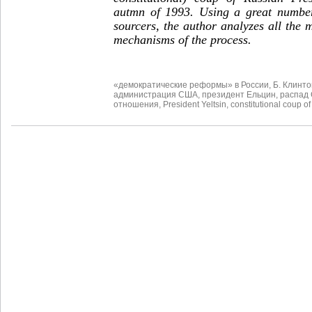
autmn of 1993. Using a great numbe
sourcers, the author analyzes all the
mechanisms of the process.
«демократические реформы» в России
,
Б. Клинто
администрация США
,
президент Ельцин
,
распад
отношения
,
President Yeltsin
,
constitutional coup o