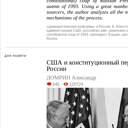
constitutional) coup of Russian Pres
autmn of 1993. Using a great numbe
sourcers, the author analyzes all the
mechanisms of the process.
«демократические реформы» в России
,
Б. Клинто
администрация США
,
российско-аме- риканские
constitutional coup of 1993
,
президент Ельцин
,
рас
Russia
ДЛЯ ПАМЯТИ
США и конституционный пер
России
ДОМРИН Александр
645
120724