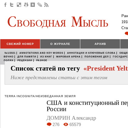
Ран
191
Ста
СВЕЖИЙ НОМЕР
О ЖУРНАЛЕ
АРХИВ
|
|
|
№1/2021
ANNOTATIONS AND KEY WORDS
АННОТАЦИИ И КЛЮЧЕВЫЕ СЛОВА
ОБЩЕ
|
|
|
|
|
ВЕЧНО
ДЛЯ ПАМЯТИ
ИЗ КНИГ
МИРОВАЯ АРЕНА
ПОЛОЖЕНИЕ ДЕЛ
ГОСУДАР
|
|
ПОЛЯХ
РЕЦЕНЗИИ
РАЗНОЕ
Список статей по тегу
«President Yelt
Ниже представлены статьи с этим тегом
TERRA INCOGNITA/НЕИЗВЕДАННАЯ ЗЕМЛЯ
США и конституционный пер
России
ДОМРИН Александр
276
65579