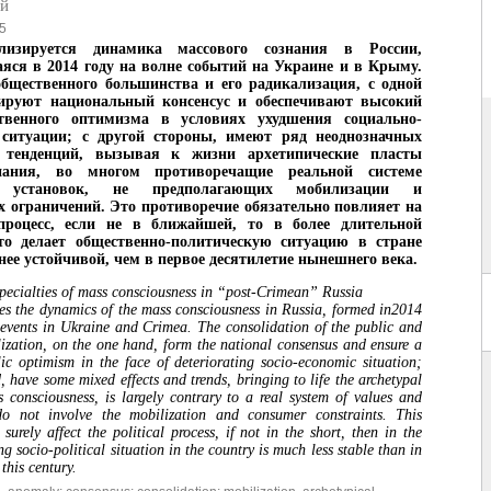
й
5
лизируется динамика массового сознания в России,
ся в 2014 году на волне событий на Украине и в Крыму.
бщественного большинства и его радикализация, с одной
ируют национальный консенсус и обеспечивают высокий
твенного оптимизма в условиях ухудшения социально-
 ситуации; с другой стороны, имеют ряд неоднозначных
 тенденций, вызывая к жизни архетипические пласты
знания, во многом противоречащие реальной системе
 установок, не предполагающих мобилизации и
х ограничений. Это противоречие обязательно повлияет на
процесс, если не в ближайшей, то в более длительной
что делает общественно-политическую ситуацию в стране
нее устойчивой, чем в первое десятилетие нынешнего века.
pecialties of mass consciousness in “post-Crimean” Russia
zes the dynamics of the mass consciousness in Russia, formed in2014
 events in Ukraine and Crimea. The consolidation of the public and
alization, on the one hand, form the national consensus and ensure a
lic optimism in the face of deteriorating socio-economic situation;
 have some mixed effects and trends, bringing to life the archetypal
s consciousness, is largely contrary to a real system of values and
do not involve the mobilization and consumer constraints. This
 surely affect the political process, if not in the short, then in the
g socio-political situation in the country is much less stable than in
 this century.