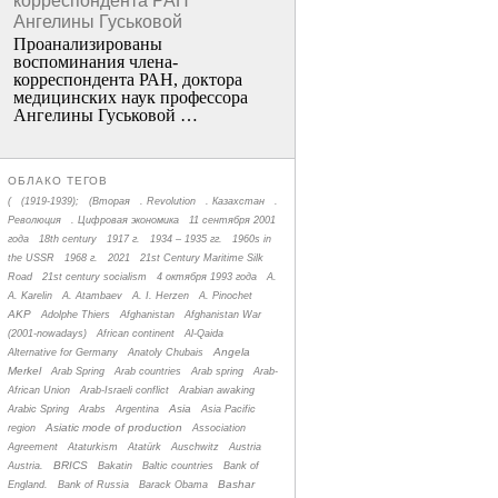
корреспондента РАН
Ангелины Гуськовой
Проанализированы
воспоминания члена­
корреспондента РАН, доктора
медицинских наук профессора
Ангелины Гуськовой …
ОБЛАКО ТЕГОВ
(
(1919-1939);
(Вторая
. Revolution
. Казахстан
.
Революция
. Цифровая экономика
11 сентября 2001
года
18th century
1917 г.
1934 – 1935 гг.
1960s in
the USSR
1968 г.
2021
21st Century Maritime Silk
Road
21st century socialism
4 октября 1993 года
A.
A. Karelin
A. Atambaev
A. I. Herzen
A. Pinochet
AKP
Adolphe Thiers
Afghanistan
Afghanistan War
(2001-nowadays)
African continent
Al-Qaida
Angela
Alternative for Germany
Anatoly Chubais
Merkel
Arab Spring
Arab countries
Arab spring
Arab-
African Union
Arab-Israeli conflict
Arabian awaking
Asia
Arabic Spring
Arabs
Argentina
Asia Pacific
Asiatic mode of production
region
Association
Agreement
Ataturkism
Atatürk
Auschwitz
Austria
BRICS
Austria.
Bakatin
Baltic countries
Bank of
Bashar
England.
Bank of Russia
Barack Obama