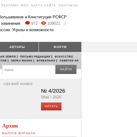
РЕКЛАМА
RSS
КАРТА САЙТА
КОНТАКТЫ
 большевиков и Конституция РСФСР
 извинения
972
109021
|
оссии. Угрозы и возможности
АВТОРЫ
ФОРУМ
|
|
АЯ ЗЕМЛЯ
ПИСЬМО РЕДАКЦИИ
ИСКУССТВО
|
|
|
ОТИВ
ОБРАЗ ЖИЗНИ
БУКВАЛЬНО
ЗАМЕТКИ НА
НАЙТИ
СВЕЖИЙ НОМЕР
№ 4/2026
Май / 2026
ЧИТАТЬ
Архив
ВЫПУСК ЖУРНАЛА