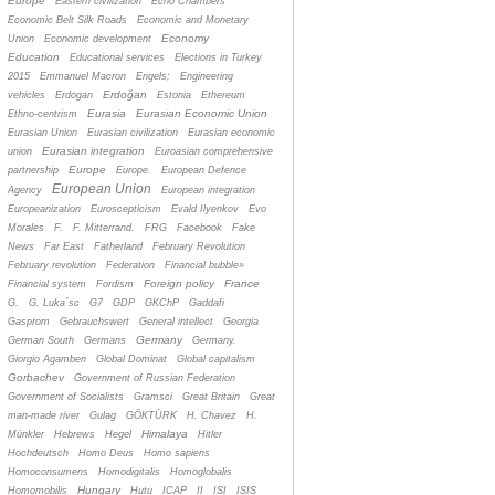
Europe
Eastern civilization
Echo Chambers
Economic Belt Silk Roads
Economic and Monetary
Economy
Union
Economic development
Education
Educational services
Elections in Turkey
2015
Emmanuel Macron
Engels;
Engineering
Erdoğan
vehicles
Erdogan
Estonia
Ethereum
Eurasia
Eurasian Economic Union
Ethno-centrism
Eurasian Union
Eurasian civilization
Eurasian economic
Eurasian integration
union
Euroasian comprehensive
Europe
partnership
Europe.
European Defence
European Union
Agency
European integration
Europeanization
Euroscepticism
Evald Ilyenkov
Evo
Morales
F.
F. Mitterrand.
FRG
Facebook
Fake
News
Far East
Fatherland
February Revolution
February revolution
Federation
Financial bubble»
Foreign policy
France
Financial system
Fordism
G.
G. Luka´sc
G7
GDP
GKChP
Gaddafi
Gasprom
Gebrauchswert
General intellect
Georgia
Germany
German South
Germans
Germany.
Giorgio Agamben
Global Dominat
Global capitalism
Gorbachev
Government of Russian Federation
Government of Socialists
Gramsci
Great Britain
Great
man-made river
Gulag
GÖKTÜRK
H. Chavez
H.
Himalaya
Münkler
Hebrews
Hegel
Hitler
Hochdeutsch
Homo Deus
Homo sapiens
Homoconsumens
Homodigitalis
Homoglobalis
Hungary
Homomobilis
Hutu
ICAP
II
ISI
ISIS