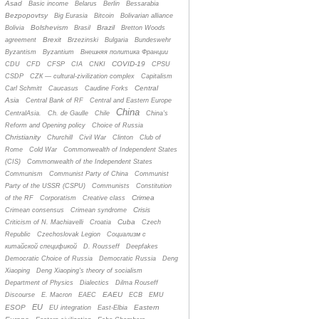
Asad
Basic income
Belarus
Berlin
Bessarabia
Bezpopovtsy
Big Eurasia
Bitcoin
Bolivarian alliance
Bolshevism
Brazil
Bolivia
Brasil
Bretton Woods
Brexit
agreement
Brzezinski
Bulgaria
Bundeswehr
Byzantism
Byzantium
Bнешняя политика Франции
COVID-19
CDU
CFD
CFSP
CIA
CNKI
CPSU
CSDP
CZК — cultural-zivilization complex
Capitalism
Central
Carl Schmitt
Caucasus
Caudine Forks
Asia
Central Bank of RF
Central and Eastern Europe
China
CentralAsia.
Ch. de Gaulle
Chile
China's
Reform and Opening policy
Choice of Russia
Christianity
Churchill
Civil War
Clinton
Club of
Rome
Cold War
Commonwealth of Independent States
(CIS)
Commonwealth of the Independent States
Communism
Communist Party of China
Communist
Party of the USSR (CSPU)
Communists
Constitution
Crimea
of the RF
Corporatism
Creative class
Crisis
Crimean consensus
Crimean syndrome
Cuba
Criticism of N. Machiavelli
Croatia
Czech
Republic
Czechoslovak Legion
Cоциализм с
китайской спецификой
D. Rousseff
Deepfakes
Democratic Choice of Russia
Democratic Russia
Deng
Xiaoping
Deng Xiaoping's theory of socialism
Department of Physics
Dialectics
Dilma Rouseff
EAEU
Discourse
E. Macron
EAEC
ECB
EMU
EU
ESOP
Eastern
EU integration
East-Elbia