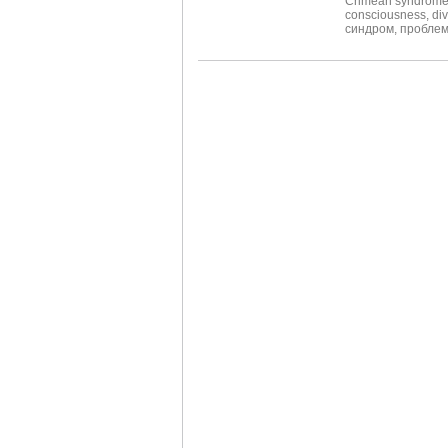
Crimean syndrom
consciousness
,
div
синдром
,
проблем