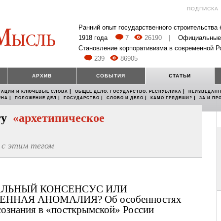
ПОДПИСКА
Ранний опыт государственного строительства
1918 года
7
26190
|
Официальные
Становление корпоративизма в современной Р
239
86905
АРХИВ
СОБЫТИЯ
СТАТЬИ
|
|
ТАЦИИ И КЛЮЧЕВЫЕ СЛОВА
ОБЩЕЕ ДЕЛО, ГОСУДАРСТВО, РЕСПУБЛИКА
НЕИЗВЕДАНН
|
|
|
|
|
ЕНА
ПОЛОЖЕНИЕ ДЕЛ
ГОСУДАРСТВО
СЛОВО И ДЕЛО
КАМО ГРЯДЕШИ?
ЗА И ПР
егу
«архетипическое
с этим тегом
ЛЬНЫЙ КОНСЕНСУС ИЛИ
ННАЯ АНОМАЛИЯ? Об особенностях
сознания в «посткрымской» России