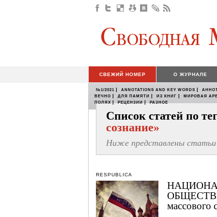
СВЕЖИЙ НОМЕР
О ЖУРНАЛЕ
|
|
№1/2021
ANNOTATIONS AND KEY WORDS
АННО
|
|
|
ВЕЧНО
ДЛЯ ПАМЯТИ
ИЗ КНИГ
МИРОВАЯ АР
|
|
ПОЛЯХ
РЕЦЕНЗИИ
РАЗНОЕ
Список статей по т
сознание»
Ниже представлены статьи 
RESPUBLICA
НАЦИОНА
ОБЩЕСТВЕ
массового 