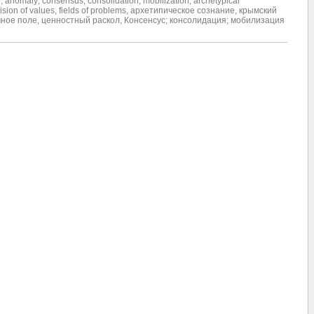
e
,
anomaly; consensus; consolidation; mobilization
,
archetypical
ision of values
,
fields of problems
,
архетипическое сознание
,
крымский
ное поле
,
ценностный раскол
,
Консенсус; консолидация; мобилизация