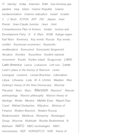
Iran
India
Internet
IT
Identity
Iran-Armenia gas
Iraq
Islam
pipeline
Islamic Republic
Islamic
Israel
fundamentalism
Islamist radicalism
Israelis
Japan
J.
J. Bush
JCPOA
JDP
JSC
Jean
Renoir
Jean-Claude Juncker
Jews
Joint
Comprehensive Plan of Actions
Jordan
Justice and
KGB
Development Party
K.
K. Marx
Kaluga region
Karl Marx
Kerensky
Key words: Russia
Key words:
conflict
Keynesian economics
Keywords:
neoliberalism
Komsomol
Konstantin Sergeevich
Aksakov
Kornilov.
Kryuchkov
Kurdish national
Kurds
movement
Kuriles island
Kyrgyzstan
LIBRE
Latin America
Lenin
Lebanon
Latvia
Left turn
Lenin's place in the history of Marxism
Lenin;
Liberalism
Leningrad
Leninism
Leonid Brezhnev
Libya
Lula
Maidan
Lithuania
M. A. Lifshitz
Mao
Zedong's theory of the New Democracy
Marshal
Marxism
Pilsudski
Marx
Marx;
Marxism”
Marxist
anthropology
Marxist philosophy
Marxist theory of
Mexico
Middle East
ideology
Media
Miguel Diaz-
Canel
Mikhail Gorbachev
Milyukov;
Ministry of
Finance
Modern Marxism
Modern Russia
Moldova
Modernization
Monarchy
Mondragon
Group
Moscow
Multitude
Muslim Brotherhood
N.
NATO
Bukharin
NBIC-technologies
NBIC-
технологии
NEP
NORDEFCO
NSR
Name of