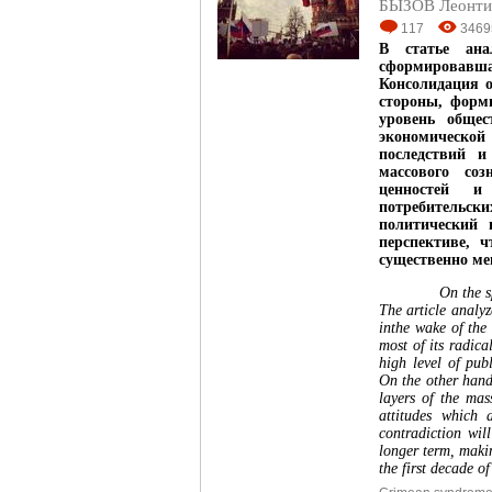
БЫЗОВ Леонти
117
3469
В статье ана
сформировавшая
Консолидация о
стороны, форм
уровень общес
экономической
последствий и
массового со
ценностей и
потребительски
политический 
перспективе, 
существенно ме
On the s
The article analy
inthe wake of the
most of its radic
high level of pub
On the other hand,
layers of the mas
attitudes which 
contradiction will
longer term, makin
the first decade of