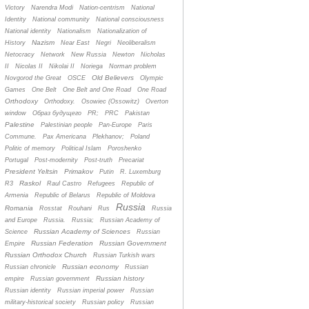
Victory
Narendra Modi
Nation-centrism
National
Identity
National community
National consciousness
National identity
Nationalism
Nationalization of
Nazism
History
Near East
Negri
Neoliberalism
Netocracy
Network
New Russia
Newton
Nicholas
II
Nicolas II
Nikolai II
Noriega
Norman problem
Old Believers
Novgorod the Great
OSCE
Olympic
Games
One Belt
One Belt and One Road
One Road
Orthodoxy
Orthodoxy.
Osowiec (Ossowitz)
Overton
window
Oбраз будущего
PR;
PRC
Pakistan
Palestine
Palestinian people
Pan-Europe
Paris
Commune.
Pax Americana
Plekhanov;
Poland
Politic of memory
Political Islam
Poroshenko
Portugal
Post-modernity
Post-truth
Precariat
President Yeltsin
Primakov
Putin
R. Luxemburg
Raskol
R3
Raul Castro
Refugees
Republic of
Armenia
Republic of Belarus
Republic of Moldova
Russia
Romania
Rosstat
Rouhani
Rus
Russia
and Europe
Russia.
Russia;
Russian Academy of
Russian Academy of Sciences
Science
Russian
Russian Federation
Russian Government
Empire
Russian Orthodox Church
Russian Turkish wars
Russian economy
Russian chronicle
Russian
Russian history
empire
Russian government
Russian identity
Russian imperial power
Russian
military-historical society
Russian policy
Russian