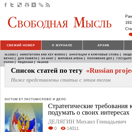
Ран
191
Ста
СВЕЖИЙ НОМЕР
О ЖУРНАЛЕ
АРХИВ
|
|
|
№1/2021
ANNOTATIONS AND KEY WORDS
АННОТАЦИИ И КЛЮЧЕВЫЕ СЛОВА
ОБЩЕ
|
|
|
|
|
ВЕЧНО
ДЛЯ ПАМЯТИ
ИЗ КНИГ
МИРОВАЯ АРЕНА
ПОЛОЖЕНИЕ ДЕЛ
ГОСУДАР
|
|
ПОЛЯХ
РЕЦЕНЗИИ
РАЗНОЕ
Список статей по тегу
«Russian proje
Ниже представлены статьи с этим тегом
DICTUM ET FACTUM/СЛОВО И ДЕЛО
Стратегические требования к
подумать о своих интересах
ДЕЛЯГИН Михаил Геннадьевич
0
14011