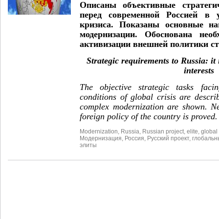
Описаны объективные стратегич
перед современной Россией в у
кризиса. Показаны основные на
модернизации. Обоснована необ
активизации внешней политики с
Strategic requirements to Russia: it 
interests
The objective strategic tasks fac
conditions of global crisis are descr
complex modernization are shown. Nee
foreign policy of the country is proved.
Modernization
,
Russia
,
Russian project
,
elite
,
global 
Модернизация
,
Россия
,
Русский проект
,
глобальн
элиты