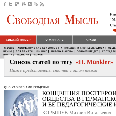
Ран
191
Ста
СВЕЖИЙ НОМЕР
О ЖУРНАЛЕ
АРХИВ
|
|
|
№1/2021
ANNOTATIONS AND KEY WORDS
АННОТАЦИИ И КЛЮЧЕВЫЕ СЛОВА
ОБЩЕ
|
|
|
|
|
ВЕЧНО
ДЛЯ ПАМЯТИ
ИЗ КНИГ
МИРОВАЯ АРЕНА
ПОЛОЖЕНИЕ ДЕЛ
ГОСУДАР
|
|
ПОЛЯХ
РЕЦЕНЗИИ
РАЗНОЕ
Список статей по тегу
«H. Münkler»
Ниже представлены статьи с этим тегом
QUO VADIS?/КАМО ГРЯДЕШИ?
КОНЦЕПЦИЯ ПОСТГЕРО
ОБЩЕСТВА В ГЕРМАНСК
И ЕЕ ПЕДАГОГИЧЕСКИЕ
КОРЫШЕВ Михаил Витальевич