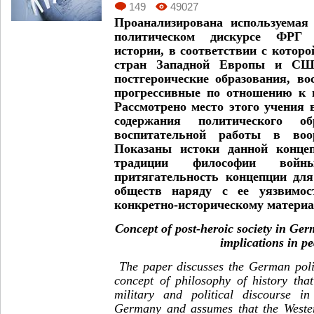
149
49027
Проанализирована используемая
политическом дискурсе ФРГ 
истории, в соответствии с котор
стран Западной Европы и СШ
постгероические образования, в
прогрессивные по отношению к 
Рассмотрено место этого учения 
содержания политического о
воспитательной работы в во
Показаны истоки данной концеп
традиции философии войн
притягательность концепции дл
обществ наряду с ее уязвимо
конкретно-историческому материа
Concept of post-heroic society in Germ
implications in p
The paper discusses the German polit
concept of philosophy of history that
military and political discourse i
Germany and assumes that the West