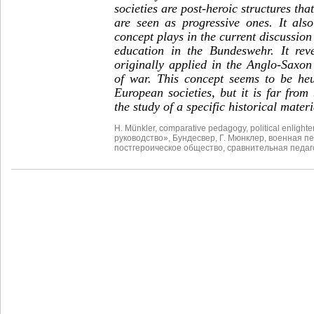
societies are post-heroic structures that
are seen as progressive ones. It als
concept plays in the current discussion
education in the Bundeswehr. It rev
originally applied in the Anglo-Saxon
of war. This concept seems to be heur
European societies, but it is far from 
the study of a specific historical mater
H. Münkler
,
comparative pedagogy
,
political enlight
руководство»
,
Бундесвер
,
Г. Мюнклер
,
военная пе
постгероическое общество
,
сравнительная педаг