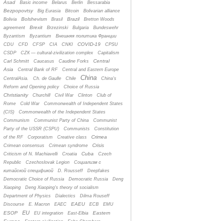
Asad
Basic income
Belarus
Berlin
Bessarabia
Bezpopovtsy
Big Eurasia
Bitcoin
Bolivarian alliance
Bolshevism
Brazil
Bolivia
Brasil
Bretton Woods
Brexit
agreement
Brzezinski
Bulgaria
Bundeswehr
Byzantism
Byzantium
Bнешняя политика Франции
COVID-19
CDU
CFD
CFSP
CIA
CNKI
CPSU
CSDP
CZК — cultural-zivilization complex
Capitalism
Central
Carl Schmitt
Caucasus
Caudine Forks
Asia
Central Bank of RF
Central and Eastern Europe
China
CentralAsia.
Ch. de Gaulle
Chile
China's
Reform and Opening policy
Choice of Russia
Christianity
Churchill
Civil War
Clinton
Club of
Rome
Cold War
Commonwealth of Independent States
(CIS)
Commonwealth of the Independent States
Communism
Communist Party of China
Communist
Party of the USSR (CSPU)
Communists
Constitution
Crimea
of the RF
Corporatism
Creative class
Crisis
Crimean consensus
Crimean syndrome
Cuba
Criticism of N. Machiavelli
Croatia
Czech
Republic
Czechoslovak Legion
Cоциализм с
китайской спецификой
D. Rousseff
Deepfakes
Democratic Choice of Russia
Democratic Russia
Deng
Xiaoping
Deng Xiaoping's theory of socialism
Department of Physics
Dialectics
Dilma Rouseff
EAEU
Discourse
E. Macron
EAEC
ECB
EMU
EU
ESOP
Eastern
EU integration
East-Elbia