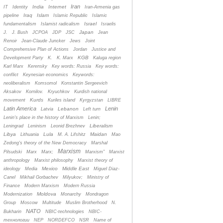
Iran
India
Internet
IT
Identity
Iran-Armenia gas
Iraq
Islam
pipeline
Islamic Republic
Islamic
Israel
fundamentalism
Islamist radicalism
Israelis
Japan
J.
J. Bush
JCPOA
JDP
JSC
Jean
Renoir
Jean-Claude Juncker
Jews
Joint
Comprehensive Plan of Actions
Jordan
Justice and
KGB
Development Party
K.
K. Marx
Kaluga region
Karl Marx
Kerensky
Key words: Russia
Key words:
conflict
Keynesian economics
Keywords:
neoliberalism
Komsomol
Konstantin Sergeevich
Aksakov
Kornilov.
Kryuchkov
Kurdish national
Kurds
movement
Kuriles island
Kyrgyzstan
LIBRE
Latin America
Lenin
Lebanon
Latvia
Left turn
Lenin's place in the history of Marxism
Lenin;
Liberalism
Leningrad
Leninism
Leonid Brezhnev
Libya
Lula
Maidan
Lithuania
M. A. Lifshitz
Mao
Zedong's theory of the New Democracy
Marshal
Marxism
Pilsudski
Marx
Marx;
Marxism”
Marxist
anthropology
Marxist philosophy
Marxist theory of
Mexico
Middle East
ideology
Media
Miguel Diaz-
Canel
Mikhail Gorbachev
Milyukov;
Ministry of
Finance
Modern Marxism
Modern Russia
Moldova
Modernization
Monarchy
Mondragon
Group
Moscow
Multitude
Muslim Brotherhood
N.
NATO
Bukharin
NBIC-technologies
NBIC-
технологии
NEP
NORDEFCO
NSR
Name of