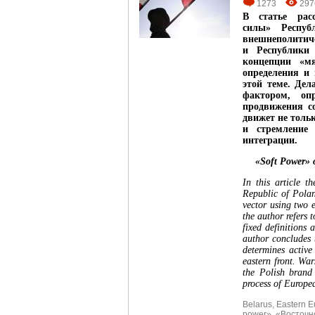
1273
297
В статье рас
силы»
Р
еспу
внешнеполити
и
Р
еспублики
концепции «м
определения и
этой теме.
Дел
фактором, о
продвижения с
движет не толь
и стремление
интеграции.
«Soft Power» 
In this article
th
Republic of Polan
vector using two 
the author refers 
fixed definitions
author concludes
determines active
eastern front. Wa
the Polish brand
process of Europea
Belarus
,
Eastern E
power»
,
«Восточн