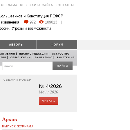
РЕКЛАМА
RSS
КАРТА САЙТА
КОНТАКТЫ
 большевиков и Конституция РСФСР
 извинения
972
109013
|
оссии. Угрозы и возможности
АВТОРЫ
ФОРУМ
|
|
АЯ ЗЕМЛЯ
ПИСЬМО РЕДАКЦИИ
ИСКУССТВО
|
|
|
ОТИВ
ОБРАЗ ЖИЗНИ
БУКВАЛЬНО
ЗАМЕТКИ НА
НАЙТИ
СВЕЖИЙ НОМЕР
№ 4/2026
Май / 2026
ЧИТАТЬ
Архив
ВЫПУСК ЖУРНАЛА