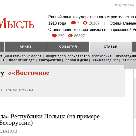
ПОДПИСКА
Ранний опыт государственного строительства
1918 года
7
26187
|
Официальные
Становление корпоративизма в современной Р
239
86897
АРХИВ
СОБЫТИЯ
СТАТЬИ
|
|
ТАЦИИ И КЛЮЧЕВЫЕ СЛОВА
ОБЩЕЕ ДЕЛО, ГОСУДАРСТВО, РЕСПУБЛИКА
НЕИЗВЕДАНН
|
|
|
|
|
ЕНА
ПОЛОЖЕНИЕ ДЕЛ
ГОСУДАРСТВО
СЛОВО И ДЕЛО
КАМО ГРЯДЕШИ?
ЗА И ПР
егу
««Восточное
с этим тегом
ла» Республики Польша (на примере
Белоруссии)
ОЛАПОВ