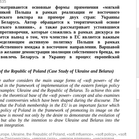
635
сматриваются основные формы применения «мягкой
бликой Польша в рамках реализации ее восточного
ческого вектора на примере двух стран: Украины
 Беларусь. Автор обращается к теоритической основе
ягкого влияния», а также рассматрива
ет
устоявшиеся
 противоречия, которые сложились в рамках дискурса по
ается вывод о том,
что членство в ЕС является важным
пределяющим активную политику Польши в рамках
обственного имиджа в восточном направлении. Варшавой
ко желание демонстрации эволюции собственного бренда, но
 вовлечь Беларусь и Украину в процесс европейской
of the Republic of Poland (Case Study of Ukraine and Belarus)
e author
considers the main usage forms of «soft power» of the
d in the framework of implementation of the eastern foreign policy
examples: Ukraine and the Republic of Belarus. To achieve this aim
to the theoretical base of the «soft power» concept and also examines
 and controversies which have been shaped during the discourse.
The
 that
the Polish membership in the EU is an important factor which
 policy of Poland in the framework of promoting its image on the
rsaw is moved not only by the desire to demonstrate the evolution of
 but also by the intention to draw Ukraine and Belarus into the
n integration.
urope
,
Ukraine
,
the Republic of Poland
,
«soft influence»
,
«soft policy»
,
«soft
ое Партнерство»
,
«мягкая сила»
,
«мягкое влияние»
,
«несиловая