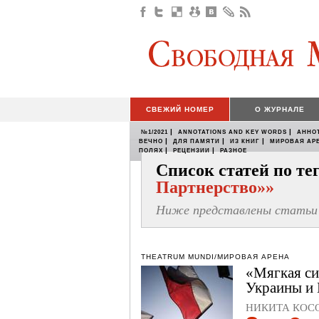
СВЕЖИЙ НОМЕР
О ЖУРНАЛЕ
|
|
№1/2021
ANNOTATIONS AND KEY WORDS
АННО
|
|
|
ВЕЧНО
ДЛЯ ПАМЯТИ
ИЗ КНИГ
МИРОВАЯ АР
|
|
ПОЛЯХ
РЕЦЕНЗИИ
РАЗНОЕ
Список статей по т
Партнерство»»
Ниже представлены статьи 
THEATRUM MUNDI/МИРОВАЯ АРЕНА
«Мягкая си
Украины и 
НИКИТА КОС