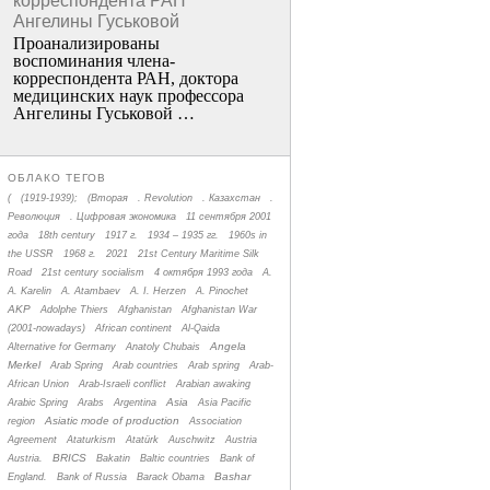
корреспондента РАН
Ангелины Гуськовой
Проанализированы
воспоминания члена­
корреспондента РАН, доктора
медицинских наук профессора
Ангелины Гуськовой …
ОБЛАКО ТЕГОВ
(
(1919-1939);
(Вторая
. Revolution
. Казахстан
.
Революция
. Цифровая экономика
11 сентября 2001
года
18th century
1917 г.
1934 – 1935 гг.
1960s in
the USSR
1968 г.
2021
21st Century Maritime Silk
Road
21st century socialism
4 октября 1993 года
A.
A. Karelin
A. Atambaev
A. I. Herzen
A. Pinochet
AKP
Adolphe Thiers
Afghanistan
Afghanistan War
(2001-nowadays)
African continent
Al-Qaida
Angela
Alternative for Germany
Anatoly Chubais
Merkel
Arab Spring
Arab countries
Arab spring
Arab-
African Union
Arab-Israeli conflict
Arabian awaking
Asia
Arabic Spring
Arabs
Argentina
Asia Pacific
Asiatic mode of production
region
Association
Agreement
Ataturkism
Atatürk
Auschwitz
Austria
BRICS
Austria.
Bakatin
Baltic countries
Bank of
Bashar
England.
Bank of Russia
Barack Obama