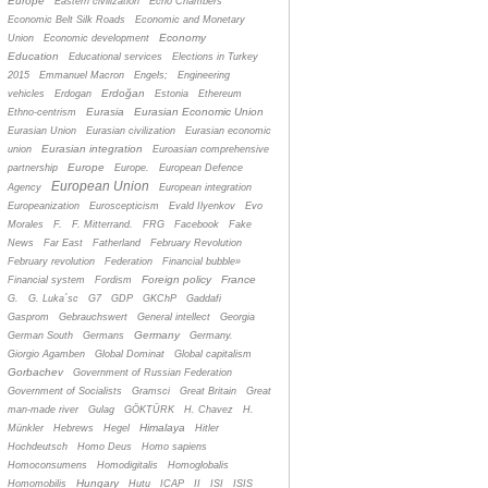
Europe
Eastern civilization
Echo Chambers
Economic Belt Silk Roads
Economic and Monetary
Economy
Union
Economic development
Education
Educational services
Elections in Turkey
2015
Emmanuel Macron
Engels;
Engineering
Erdoğan
vehicles
Erdogan
Estonia
Ethereum
Eurasia
Eurasian Economic Union
Ethno-centrism
Eurasian Union
Eurasian civilization
Eurasian economic
Eurasian integration
union
Euroasian comprehensive
Europe
partnership
Europe.
European Defence
European Union
Agency
European integration
Europeanization
Euroscepticism
Evald Ilyenkov
Evo
Morales
F.
F. Mitterrand.
FRG
Facebook
Fake
News
Far East
Fatherland
February Revolution
February revolution
Federation
Financial bubble»
Foreign policy
France
Financial system
Fordism
G.
G. Luka´sc
G7
GDP
GKChP
Gaddafi
Gasprom
Gebrauchswert
General intellect
Georgia
Germany
German South
Germans
Germany.
Giorgio Agamben
Global Dominat
Global capitalism
Gorbachev
Government of Russian Federation
Government of Socialists
Gramsci
Great Britain
Great
man-made river
Gulag
GÖKTÜRK
H. Chavez
H.
Himalaya
Münkler
Hebrews
Hegel
Hitler
Hochdeutsch
Homo Deus
Homo sapiens
Homoconsumens
Homodigitalis
Homoglobalis
Hungary
Homomobilis
Hutu
ICAP
II
ISI
ISIS