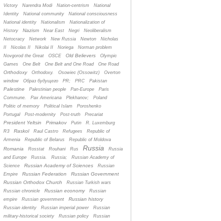
Victory
Narendra Modi
Nation-centrism
National
Identity
National community
National consciousness
National identity
Nationalism
Nationalization of
Nazism
History
Near East
Negri
Neoliberalism
Netocracy
Network
New Russia
Newton
Nicholas
II
Nicolas II
Nikolai II
Noriega
Norman problem
Old Believers
Novgorod the Great
OSCE
Olympic
Games
One Belt
One Belt and One Road
One Road
Orthodoxy
Orthodoxy.
Osowiec (Ossowitz)
Overton
window
Oбраз будущего
PR;
PRC
Pakistan
Palestine
Palestinian people
Pan-Europe
Paris
Commune.
Pax Americana
Plekhanov;
Poland
Politic of memory
Political Islam
Poroshenko
Portugal
Post-modernity
Post-truth
Precariat
President Yeltsin
Primakov
Putin
R. Luxemburg
Raskol
R3
Raul Castro
Refugees
Republic of
Armenia
Republic of Belarus
Republic of Moldova
Russia
Romania
Rosstat
Rouhani
Rus
Russia
and Europe
Russia.
Russia;
Russian Academy of
Russian Academy of Sciences
Science
Russian
Russian Federation
Russian Government
Empire
Russian Orthodox Church
Russian Turkish wars
Russian economy
Russian chronicle
Russian
Russian history
empire
Russian government
Russian identity
Russian imperial power
Russian
military-historical society
Russian policy
Russian