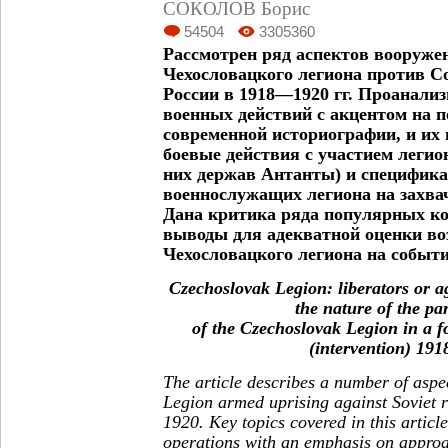
СОКОЛОВ Борис
54504
3305360
Рассмотрен ряд аспектов вооруже
Чехословацкого легиона против С
России в 1918—1920 гг. Проанали
военных действий с акцентом на 
современной историографии, и их 
боевые действия с участием легион
них держав Антанты) и специфика
военнослужащих легиона на захва
Дана критика ряда популярных к
выводы для адекватной оценки воз
Чехословацкого легиона на событи
Czechoslovak Legion: liberators or a
the nature of the par
of the Czechoslovak Legion in a f
(intervention) 1
The article describes a number of aspe
Legion armed uprising against Soviet 
1920. Key topics covered in this articl
operations with an emphasis on approa