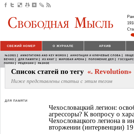
Ран
191
Ста
СВЕЖИЙ НОМЕР
О ЖУРНАЛЕ
АРХИВ
|
|
|
№1/2021
ANNOTATIONS AND KEY WORDS
АННОТАЦИИ И КЛЮЧЕВЫЕ СЛОВА
ОБЩЕ
|
|
|
|
|
ВЕЧНО
ДЛЯ ПАМЯТИ
ИЗ КНИГ
МИРОВАЯ АРЕНА
ПОЛОЖЕНИЕ ДЕЛ
ГОСУДАР
|
|
ПОЛЯХ
РЕЦЕНЗИИ
РАЗНОЕ
Список статей по тегу
«. Revolution»
Ниже представлены статьи с этим тегом
ДЛЯ ПАМЯТИ
Чехословацкий легион: осво
агрессоры? К вопросу о хар
Чехословацкого легиона в и
вторжении (интервенции) 19