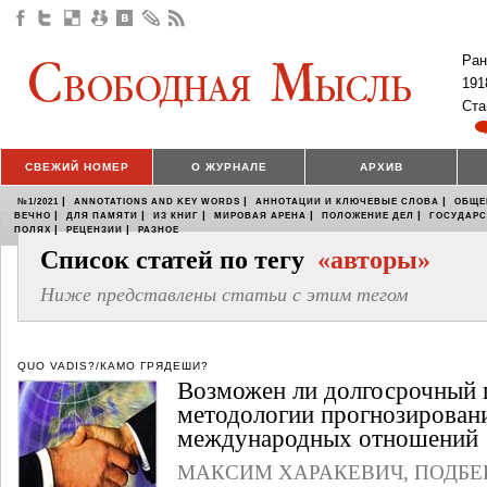
Ран
191
Ста
СВЕЖИЙ НОМЕР
О ЖУРНАЛЕ
АРХИВ
|
|
|
№1/2021
ANNOTATIONS AND KEY WORDS
АННОТАЦИИ И КЛЮЧЕВЫЕ СЛОВА
ОБЩЕ
|
|
|
|
|
ВЕЧНО
ДЛЯ ПАМЯТИ
ИЗ КНИГ
МИРОВАЯ АРЕНА
ПОЛОЖЕНИЕ ДЕЛ
ГОСУДАР
|
|
ПОЛЯХ
РЕЦЕНЗИИ
РАЗНОЕ
Список статей по тегу
«авторы»
Ниже представлены статьи с этим тегом
QUO VADIS?/КАМО ГРЯДЕШИ?
Возможен ли долгосрочный 
методологии прогнозирован
международных отношений
МАКСИМ ХАРАКЕВИЧ
,
ПОДБЕР