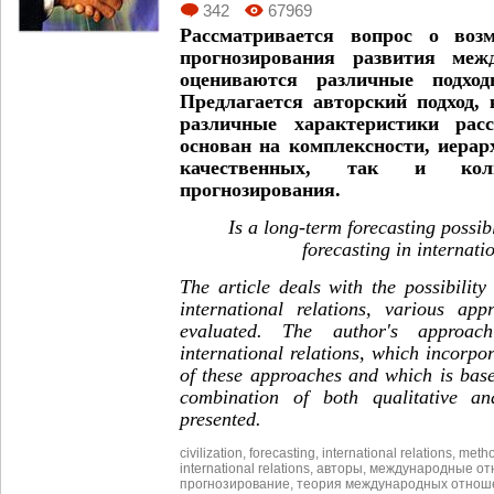
342
67969
Рассматривается вопрос о возм
прогнозирования развития меж
оцениваются различные подход
Предлагается авторский подход,
различные характеристики рас
основан на комплексности, иерар
качественных, так и коли
прогнозирования.
Is a long-term forecasting possi
forecasting in internati
The article deals with the possibility
international relations, various app
evaluated. The author's approac
international relations, which incorpor
of these approaches and which is base
combination of both qualitative an
presented.
civilization
,
forecasting
,
international relations
,
metho
international relations
,
авторы
,
международные от
прогнозирование
,
теория международных отнош