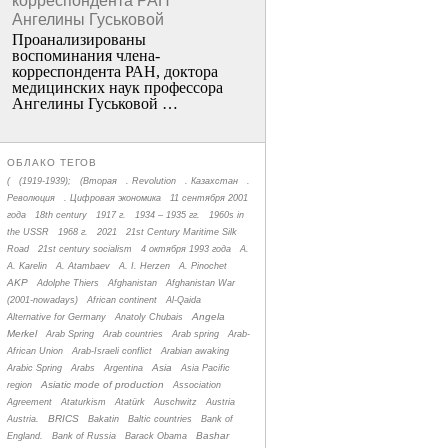
корреспондента РАН
Ангелины Гуськовой
Проанализированы
воспоминания члена­
корреспондента РАН, доктора
медицинских наук профессора
Ангелины Гуськовой …
ОБЛАКО ТЕГОВ
(
(1919-1939);
(Вторая
. Revolution
. Казахстан
.
Революция
. Цифровая экономика
11 сентября 2001
года
18th century
1917 г.
1934 – 1935 гг.
1960s in
the USSR
1968 г.
2021
21st Century Maritime Silk
Road
21st century socialism
4 октября 1993 года
A.
A. Karelin
A. Atambaev
A. I. Herzen
A. Pinochet
AKP
Adolphe Thiers
Afghanistan
Afghanistan War
(2001-nowadays)
African continent
Al-Qaida
Angela
Alternative for Germany
Anatoly Chubais
Merkel
Arab Spring
Arab countries
Arab spring
Arab-
African Union
Arab-Israeli conflict
Arabian awaking
Asia
Arabic Spring
Arabs
Argentina
Asia Pacific
Asiatic mode of production
region
Association
Agreement
Ataturkism
Atatürk
Auschwitz
Austria
BRICS
Austria.
Bakatin
Baltic countries
Bank of
Bashar
England.
Bank of Russia
Barack Obama