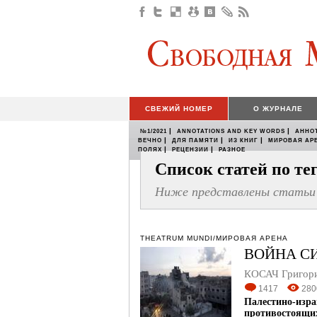
СВЕЖИЙ НОМЕР
О ЖУРНАЛЕ
|
|
№1/2021
ANNOTATIONS AND KEY WORDS
АННО
|
|
|
ВЕЧНО
ДЛЯ ПАМЯТИ
ИЗ КНИГ
МИРОВАЯ АР
|
|
ПОЛЯХ
РЕЦЕНЗИИ
РАЗНОЕ
Список статей по т
Ниже представлены статьи 
THEATRUM MUNDI/МИРОВАЯ АРЕНА
ВОЙНА С
КОСАЧ Григор
1417
280
Палестино-изр
противостоящих