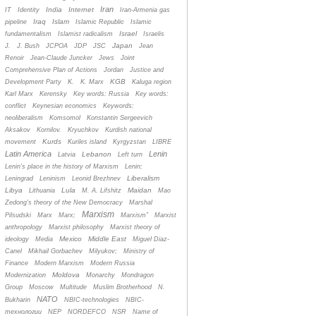
Iran
India
Internet
IT
Identity
Iran-Armenia gas
Iraq
Islam
pipeline
Islamic Republic
Islamic
Israel
fundamentalism
Islamist radicalism
Israelis
Japan
J.
J. Bush
JCPOA
JDP
JSC
Jean
Renoir
Jean-Claude Juncker
Jews
Joint
Comprehensive Plan of Actions
Jordan
Justice and
KGB
Development Party
K.
K. Marx
Kaluga region
Karl Marx
Kerensky
Key words: Russia
Key words:
conflict
Keynesian economics
Keywords:
neoliberalism
Komsomol
Konstantin Sergeevich
Aksakov
Kornilov.
Kryuchkov
Kurdish national
Kurds
movement
Kuriles island
Kyrgyzstan
LIBRE
Latin America
Lenin
Lebanon
Latvia
Left turn
Lenin's place in the history of Marxism
Lenin;
Liberalism
Leningrad
Leninism
Leonid Brezhnev
Libya
Lula
Maidan
Lithuania
M. A. Lifshitz
Mao
Zedong's theory of the New Democracy
Marshal
Marxism
Pilsudski
Marx
Marx;
Marxism”
Marxist
anthropology
Marxist philosophy
Marxist theory of
Mexico
Middle East
ideology
Media
Miguel Diaz-
Canel
Mikhail Gorbachev
Milyukov;
Ministry of
Finance
Modern Marxism
Modern Russia
Moldova
Modernization
Monarchy
Mondragon
Group
Moscow
Multitude
Muslim Brotherhood
N.
NATO
Bukharin
NBIC-technologies
NBIC-
технологии
NEP
NORDEFCO
NSR
Name of