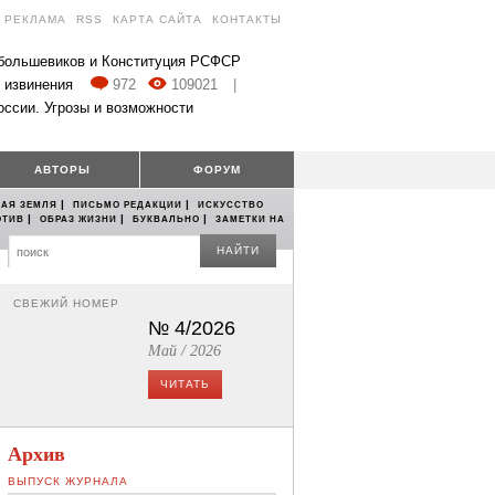
РЕКЛАМА
RSS
КАРТА САЙТА
КОНТАКТЫ
 большевиков и Конституция РСФСР
 извинения
972
109021
|
оссии. Угрозы и возможности
АВТОРЫ
ФОРУМ
|
|
АЯ ЗЕМЛЯ
ПИСЬМО РЕДАКЦИИ
ИСКУССТВО
|
|
|
ОТИВ
ОБРАЗ ЖИЗНИ
БУКВАЛЬНО
ЗАМЕТКИ НА
НАЙТИ
СВЕЖИЙ НОМЕР
№ 4/2026
Май / 2026
ЧИТАТЬ
Архив
ВЫПУСК ЖУРНАЛА