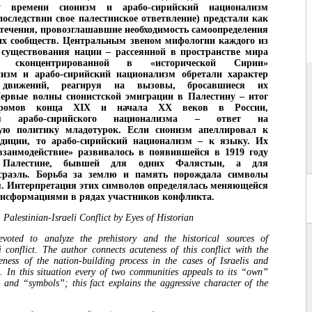
 времени сионизм и арабо-сирийский национализм
оследствии свое палестинское ответвление) предстали как
ечения, провозглашавшие необходимость самоопределения
их сообществ. Центральным звеном мифологии каждого из
 существования нации – рассеянной в пространстве мира
 сконцентрированной в «исторической Сирии»
низм и арабо-сирийский национализм обретали характер
 движений, реагируя на вызовы, бросавшиеся их
Первые волны сионистской эмиграции в Палестину – итог
громов конца XIX и начала XX веков в России,
ция арабо-сирийского национализма – ответ на
ую политику младотурок. Если сионизм апеллировал к
адиции, то арабо-сирийский национализм – к языку. Их
взаимодействие» развивалось в появившейся в 1919 году
й Палестине, бывшей для одних Фалястын, а для
сраэль. Борьба за землю и память порождала символы
. Интерпретация этих символов определялась меняющейся
ансформациями в рядах участников конфликта.
Palestinian-Israeli Conflict by Eyes of Historian
evoted to analyze the prehistory and the historical sources of
li conflict. The author connects acuteness of this conflict with the
eness of the nation-building process in the cases of Israelis and
. In this situation every of two communities appeals to its “own”
 and “symbols”; this fact explains the aggressive character of the