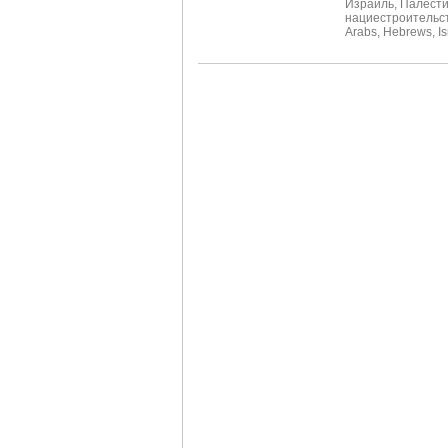
Израиль
,
Палест
нациестроительс
Arabs
,
Hebrews
,
Is