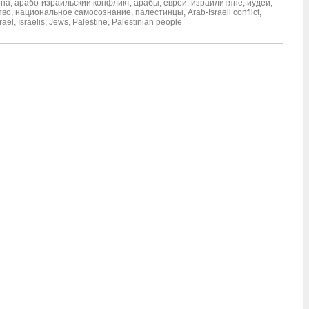
ина
,
арабо-израильский конфликт
,
арабы
,
евреи
,
израилитяне
,
иудеи
,
тво
,
национальное самосознание
,
палестинцы
,
Arab-Israeli conflict
,
rael
,
Israelis
,
Jews
,
Palestine
,
Palestinian people