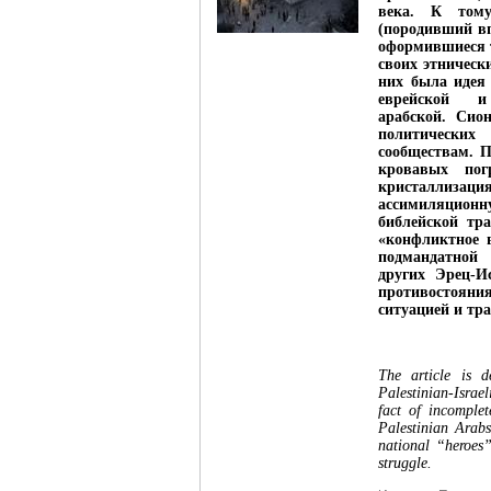
века. К тому
(породивший вп
оформившиеся т
своих этническ
них была идея
еврейской и
арабской. Сио
политических
сообществам. 
кровавых по
кристаллиза
ассимиляционн
библейской тр
«конфликтное 
подмандатно
других Эрец-И
противостояния
ситуацией и тр
The article is d
Palestinian-Israe
fact of incomplet
Palestinian Arabs
national “heroes”
struggle.