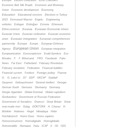
Europe
Eastern civilization
Echo Chambers
Economic Belt Silk Roads
Economic and Monetary
Economy
Union
Economic development
Education
Educational services
Elections in Turkey
2015
Emmanuel Macron
Engels;
Engineering
Erdoğan
vehicles
Erdogan
Estonia
Ethereum
Eurasia
Eurasian Economic Union
Ethno-centrism
Eurasian Union
Eurasian civilization
Eurasian economic
Eurasian integration
union
Euroasian comprehensive
Europe
partnership
Europe.
European Defence
European Union
Agency
European integration
Europeanization
Euroscepticism
Evald Ilyenkov
Evo
Morales
F.
F. Mitterrand.
FRG
Facebook
Fake
News
Far East
Fatherland
February Revolution
February revolution
Federation
Financial bubble»
Foreign policy
France
Financial system
Fordism
G.
G. Luka´sc
G7
GDP
GKChP
Gaddafi
Gasprom
Gebrauchswert
General intellect
Georgia
Germany
German South
Germans
Germany.
Giorgio Agamben
Global Dominat
Global capitalism
Gorbachev
Government of Russian Federation
Government of Socialists
Gramsci
Great Britain
Great
man-made river
Gulag
GÖKTÜRK
H. Chavez
H.
Himalaya
Münkler
Hebrews
Hegel
Hitler
Hochdeutsch
Homo Deus
Homo sapiens
Homoconsumens
Homodigitalis
Homoglobalis
Hungary
Homomobilis
Hutu
ICAP
II
ISI
ISIS