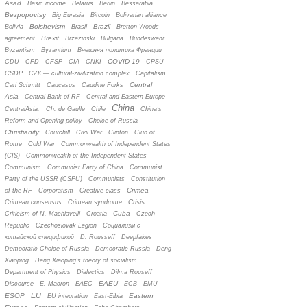
Asad
Basic income
Belarus
Berlin
Bessarabia
Bezpopovtsy
Big Eurasia
Bitcoin
Bolivarian alliance
Bolshevism
Brazil
Bolivia
Brasil
Bretton Woods
Brexit
agreement
Brzezinski
Bulgaria
Bundeswehr
Byzantism
Byzantium
Bнешняя политика Франции
COVID-19
CDU
CFD
CFSP
CIA
CNKI
CPSU
CSDP
CZК — cultural-zivilization complex
Capitalism
Central
Carl Schmitt
Caucasus
Caudine Forks
Asia
Central Bank of RF
Central and Eastern Europe
China
CentralAsia.
Ch. de Gaulle
Chile
China's
Reform and Opening policy
Choice of Russia
Christianity
Churchill
Civil War
Clinton
Club of
Rome
Cold War
Commonwealth of Independent States
(CIS)
Commonwealth of the Independent States
Communism
Communist Party of China
Communist
Party of the USSR (CSPU)
Communists
Constitution
Crimea
of the RF
Corporatism
Creative class
Crisis
Crimean consensus
Crimean syndrome
Cuba
Criticism of N. Machiavelli
Croatia
Czech
Republic
Czechoslovak Legion
Cоциализм с
китайской спецификой
D. Rousseff
Deepfakes
Democratic Choice of Russia
Democratic Russia
Deng
Xiaoping
Deng Xiaoping's theory of socialism
Department of Physics
Dialectics
Dilma Rouseff
EAEU
Discourse
E. Macron
EAEC
ECB
EMU
EU
ESOP
Eastern
EU integration
East-Elbia