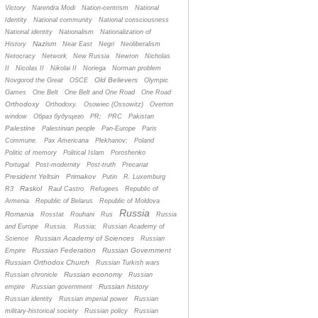
Victory
Narendra Modi
Nation-centrism
National
Identity
National community
National consciousness
National identity
Nationalism
Nationalization of
Nazism
History
Near East
Negri
Neoliberalism
Netocracy
Network
New Russia
Newton
Nicholas
II
Nicolas II
Nikolai II
Noriega
Norman problem
Old Believers
Novgorod the Great
OSCE
Olympic
Games
One Belt
One Belt and One Road
One Road
Orthodoxy
Orthodoxy.
Osowiec (Ossowitz)
Overton
window
Oбраз будущего
PR;
PRC
Pakistan
Palestine
Palestinian people
Pan-Europe
Paris
Commune.
Pax Americana
Plekhanov;
Poland
Politic of memory
Political Islam
Poroshenko
Portugal
Post-modernity
Post-truth
Precariat
President Yeltsin
Primakov
Putin
R. Luxemburg
Raskol
R3
Raul Castro
Refugees
Republic of
Armenia
Republic of Belarus
Republic of Moldova
Russia
Romania
Rosstat
Rouhani
Rus
Russia
and Europe
Russia.
Russia;
Russian Academy of
Russian Academy of Sciences
Science
Russian
Russian Federation
Russian Government
Empire
Russian Orthodox Church
Russian Turkish wars
Russian economy
Russian chronicle
Russian
Russian history
empire
Russian government
Russian identity
Russian imperial power
Russian
military-historical society
Russian policy
Russian