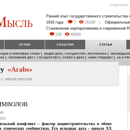
ПОДПИСКА
Ранний опыт государственного строительства
1918 года
7
26188
|
Официальные
Становление корпоративизма в современной Р
239
86905
АРХИВ
СОБЫТИЯ
СТАТЬИ
|
|
ТАЦИИ И КЛЮЧЕВЫЕ СЛОВА
ОБЩЕЕ ДЕЛО, ГОСУДАРСТВО, РЕСПУБЛИКА
НЕИЗВЕДАНН
|
|
|
|
|
ЕНА
ПОЛОЖЕНИЕ ДЕЛ
ГОСУДАРСТВО
СЛОВО И ДЕЛО
КАМО ГРЯДЕШИ?
ЗА И ПР
егу
«Arabs»
с этим тегом
ИМВОЛОВ
ий
085
аильский конфликт – фактор нациестроительства в обоих
 этнических сообществах. Его исходная дата – начало XX