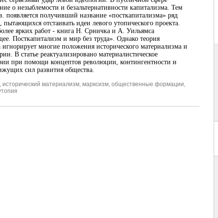
ние о незыблемости и безальтернативности капитализма. Тем
 в. появляется получивший название «посткапитализма» ряд
в, пытающихся отстаивать идеи левого утопического проекта.
более ярких работ - книга Н. Срничка и А. Уильямса
щее. Посткапитализм и мир без труда». Однако теория
 игнорирует многие положения исторического материализма и
ии. В статье реактуализировано материалистическое
рии при помощи концептов революции, контингентности и
ижущих сил развития общества.
,
исторический материализм
,
марксизм
,
общественные формации
,
утопия