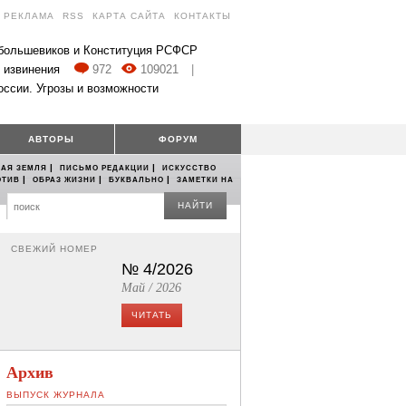
РЕКЛАМА
RSS
КАРТА САЙТА
КОНТАКТЫ
 большевиков и Конституция РСФСР
 извинения
972
109021
|
оссии. Угрозы и возможности
АВТОРЫ
ФОРУМ
|
|
АЯ ЗЕМЛЯ
ПИСЬМО РЕДАКЦИИ
ИСКУССТВО
|
|
|
ОТИВ
ОБРАЗ ЖИЗНИ
БУКВАЛЬНО
ЗАМЕТКИ НА
НАЙТИ
СВЕЖИЙ НОМЕР
№ 4/2026
Май / 2026
ЧИТАТЬ
Архив
ВЫПУСК ЖУРНАЛА