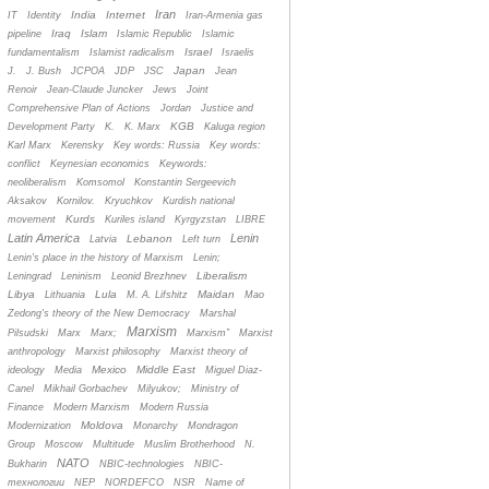
Iran
India
Internet
IT
Identity
Iran-Armenia gas
Iraq
Islam
pipeline
Islamic Republic
Islamic
Israel
fundamentalism
Islamist radicalism
Israelis
Japan
J.
J. Bush
JCPOA
JDP
JSC
Jean
Renoir
Jean-Claude Juncker
Jews
Joint
Comprehensive Plan of Actions
Jordan
Justice and
KGB
Development Party
K.
K. Marx
Kaluga region
Karl Marx
Kerensky
Key words: Russia
Key words:
conflict
Keynesian economics
Keywords:
neoliberalism
Komsomol
Konstantin Sergeevich
Aksakov
Kornilov.
Kryuchkov
Kurdish national
Kurds
movement
Kuriles island
Kyrgyzstan
LIBRE
Latin America
Lenin
Lebanon
Latvia
Left turn
Lenin's place in the history of Marxism
Lenin;
Liberalism
Leningrad
Leninism
Leonid Brezhnev
Libya
Lula
Maidan
Lithuania
M. A. Lifshitz
Mao
Zedong's theory of the New Democracy
Marshal
Marxism
Pilsudski
Marx
Marx;
Marxism”
Marxist
anthropology
Marxist philosophy
Marxist theory of
Mexico
Middle East
ideology
Media
Miguel Diaz-
Canel
Mikhail Gorbachev
Milyukov;
Ministry of
Finance
Modern Marxism
Modern Russia
Moldova
Modernization
Monarchy
Mondragon
Group
Moscow
Multitude
Muslim Brotherhood
N.
NATO
Bukharin
NBIC-technologies
NBIC-
технологии
NEP
NORDEFCO
NSR
Name of