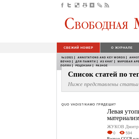
СВЕЖИЙ НОМЕР
О ЖУРНАЛЕ
|
|
№1/2021
ANNOTATIONS AND KEY WORDS
АННО
|
|
|
ВЕЧНО
ДЛЯ ПАМЯТИ
ИЗ КНИГ
МИРОВАЯ АР
|
|
ПОЛЯХ
РЕЦЕНЗИИ
РАЗНОЕ
Список статей по т
Ниже представлены статьи 
QUO VADIS?/КАМО ГРЯДЕШИ?
Левая утоп
материализ
ЖУКОВ Дмитри
0
594
Распад СССР нан