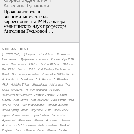
корреспондента РАН
Ангелины Гуськовой
Проанализированы
воспоминания члена­
корреспондента РАН, доктора
медицинских наук профессора
Ангелины Гуськовой …
ОБЛАКО ТЕГОВ
(
(1919-1939);
(Вторая
. Revolution
. Казахстан
.
Революция
. Цифровая экономика
11 сентября 2001
года
18th century
1917 г.
1934 – 1935 гг.
1960s in
the USSR
1968 г.
2021
21st Century Maritime Silk
Road
21st century socialism
4 октября 1993 года
A.
A. Karelin
A. Atambaev
A. I. Herzen
A. Pinochet
AKP
Adolphe Thiers
Afghanistan
Afghanistan War
(2001-nowadays)
African continent
Al-Qaida
Angela
Alternative for Germany
Anatoly Chubais
Merkel
Arab Spring
Arab countries
Arab spring
Arab-
African Union
Arab-Israeli conflict
Arabian awaking
Asia
Arabic Spring
Arabs
Argentina
Asia Pacific
Asiatic mode of production
region
Association
Agreement
Ataturkism
Atatürk
Auschwitz
Austria
BRICS
Austria.
Bakatin
Baltic countries
Bank of
Bashar
England.
Bank of Russia
Barack Obama