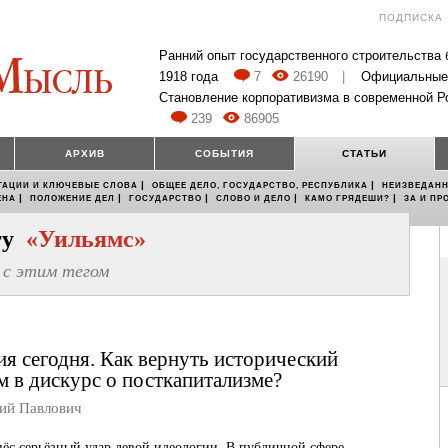
ПОДПИСКА
Ранний опыт государственного строительства
1918 года
7
26190
|
Официальные
Становление корпоративизма в современной Р
239
86905
АРХИВ
СОБЫТИЯ
СТАТЬИ
|
|
ТАЦИИ И КЛЮЧЕВЫЕ СЛОВА
ОБЩЕЕ ДЕЛО, ГОСУДАРСТВО, РЕСПУБЛИКА
НЕИЗВЕДАНН
|
|
|
|
|
ЕНА
ПОЛОЖЕНИЕ ДЕЛ
ГОСУДАРСТВО
СЛОВО И ДЕЛО
КАМО ГРЯДЕШИ?
ЗА И ПР
егу
«Уильямс»
с этим тегом
ия сегодня. Как вернуть исторический
м в дискурс о посткапитализме?
й Павлович
ёс серьёзный удар левой идеологии. В публичной сфере