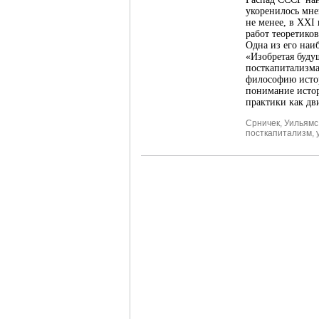
укоренилось мне
не менее, в XXI
работ теоретико
Одна из его наи
«Изобретая буду
посткапитализма
философию истор
понимание исто
практики как дв
Срничек
,
Уильямс
посткапитализм
,