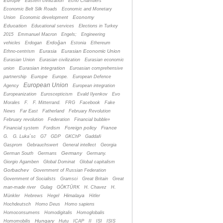
Europe
Eastern civilization
Echo Chambers
Economic Belt Silk Roads
Economic and Monetary
Economy
Union
Economic development
Education
Educational services
Elections in Turkey
2015
Emmanuel Macron
Engels;
Engineering
Erdoğan
vehicles
Erdogan
Estonia
Ethereum
Eurasia
Eurasian Economic Union
Ethno-centrism
Eurasian Union
Eurasian civilization
Eurasian economic
Eurasian integration
union
Euroasian comprehensive
Europe
partnership
Europe.
European Defence
European Union
Agency
European integration
Europeanization
Euroscepticism
Evald Ilyenkov
Evo
Morales
F.
F. Mitterrand.
FRG
Facebook
Fake
News
Far East
Fatherland
February Revolution
February revolution
Federation
Financial bubble»
Foreign policy
France
Financial system
Fordism
G.
G. Luka´sc
G7
GDP
GKChP
Gaddafi
Gasprom
Gebrauchswert
General intellect
Georgia
Germany
German South
Germans
Germany.
Giorgio Agamben
Global Dominat
Global capitalism
Gorbachev
Government of Russian Federation
Government of Socialists
Gramsci
Great Britain
Great
man-made river
Gulag
GÖKTÜRK
H. Chavez
H.
Himalaya
Münkler
Hebrews
Hegel
Hitler
Hochdeutsch
Homo Deus
Homo sapiens
Homoconsumens
Homodigitalis
Homoglobalis
Hungary
Homomobilis
Hutu
ICAP
II
ISI
ISIS