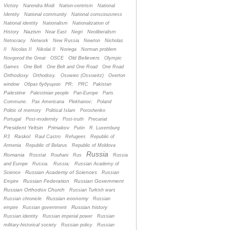
Victory
Narendra Modi
Nation-centrism
National
Identity
National community
National consciousness
National identity
Nationalism
Nationalization of
Nazism
History
Near East
Negri
Neoliberalism
Netocracy
Network
New Russia
Newton
Nicholas
II
Nicolas II
Nikolai II
Noriega
Norman problem
Old Believers
Novgorod the Great
OSCE
Olympic
Games
One Belt
One Belt and One Road
One Road
Orthodoxy
Orthodoxy.
Osowiec (Ossowitz)
Overton
window
Oбраз будущего
PR;
PRC
Pakistan
Palestine
Palestinian people
Pan-Europe
Paris
Commune.
Pax Americana
Plekhanov;
Poland
Politic of memory
Political Islam
Poroshenko
Portugal
Post-modernity
Post-truth
Precariat
President Yeltsin
Primakov
Putin
R. Luxemburg
Raskol
R3
Raul Castro
Refugees
Republic of
Armenia
Republic of Belarus
Republic of Moldova
Russia
Romania
Rosstat
Rouhani
Rus
Russia
and Europe
Russia.
Russia;
Russian Academy of
Russian Academy of Sciences
Science
Russian
Russian Federation
Russian Government
Empire
Russian Orthodox Church
Russian Turkish wars
Russian economy
Russian chronicle
Russian
Russian history
empire
Russian government
Russian identity
Russian imperial power
Russian
military-historical society
Russian policy
Russian