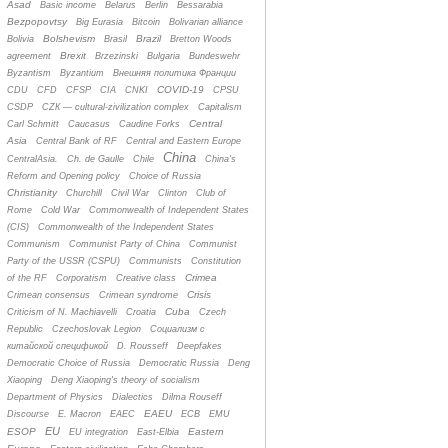
Asad
Basic income
Belarus
Berlin
Bessarabia
Bezpopovtsy
Big Eurasia
Bitcoin
Bolivarian alliance
Bolshevism
Brazil
Bolivia
Brasil
Bretton Woods
Brexit
agreement
Brzezinski
Bulgaria
Bundeswehr
Byzantism
Byzantium
Bнешняя политика Франции
COVID-19
CDU
CFD
CFSP
CIA
CNKI
CPSU
CSDP
CZК — cultural-zivilization complex
Capitalism
Central
Carl Schmitt
Caucasus
Caudine Forks
Asia
Central Bank of RF
Central and Eastern Europe
China
CentralAsia.
Ch. de Gaulle
Chile
China's
Reform and Opening policy
Choice of Russia
Christianity
Churchill
Civil War
Clinton
Club of
Rome
Cold War
Commonwealth of Independent States
(CIS)
Commonwealth of the Independent States
Communism
Communist Party of China
Communist
Party of the USSR (CSPU)
Communists
Constitution
Crimea
of the RF
Corporatism
Creative class
Crisis
Crimean consensus
Crimean syndrome
Cuba
Criticism of N. Machiavelli
Croatia
Czech
Republic
Czechoslovak Legion
Cоциализм с
китайской спецификой
D. Rousseff
Deepfakes
Democratic Choice of Russia
Democratic Russia
Deng
Xiaoping
Deng Xiaoping's theory of socialism
Department of Physics
Dialectics
Dilma Rouseff
EAEU
Discourse
E. Macron
EAEC
ECB
EMU
EU
ESOP
Eastern
EU integration
East-Elbia