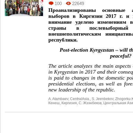
100
22649
Проанализированы основные а
выборов в Киргизии 2017 г. и 
внимание уделено изменениям в
страны в послевыборный
внешнеполитическим инициатив
республики.
Post-election Kyrgyzstan – will t
peaceful?
The article analyzes the main aspects o
in Kyrgyzstan in 2017 and their conseq
is paid to changes in the domestic pol
presidential elections, as well as fore
new leadership of the republic.
A. Atambaev
,
CentralAsia.
,
S. Jeenbekov
,
Zhogorku 
Кенеш
,
Киргизия
,
С. Жээнбеков
,
Центральная Азия