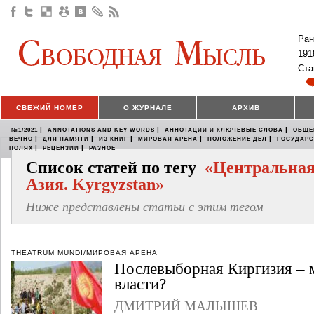
Ран
191
Ста
СВЕЖИЙ НОМЕР
О ЖУРНАЛЕ
АРХИВ
|
|
|
№1/2021
ANNOTATIONS AND KEY WORDS
АННОТАЦИИ И КЛЮЧЕВЫЕ СЛОВА
ОБЩЕ
|
|
|
|
|
ВЕЧНО
ДЛЯ ПАМЯТИ
ИЗ КНИГ
МИРОВАЯ АРЕНА
ПОЛОЖЕНИЕ ДЕЛ
ГОСУДАР
|
|
ПОЛЯХ
РЕЦЕНЗИИ
РАЗНОЕ
Список статей по тегу
«Центральна
Азия. Kyrgyzstan»
Ниже представлены статьи с этим тегом
THEATRUM MUNDI/МИРОВАЯ АРЕНА
Послевыборная Киргизия – 
власти?
ДМИТРИЙ МАЛЫШЕВ