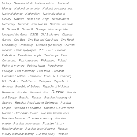
Victory
Narendra Modi
Nation-centrism
National
Identity
National community
National consciousness
National identity
Nationalism
Nationalization of
Nazism
History
Near East
Negri
Neoliberalism
Netocracy
Network
New Russia
Newton
Nicholas
II
Nicolas II
Nikolai II
Noriega
Norman problem
Old Believers
Novgorod the Great
OSCE
Olympic
Games
One Belt
One Belt and One Road
One Road
Orthodoxy
Orthodoxy.
Osowiec (Ossowitz)
Overton
window
Oбраз будущего
PR;
PRC
Pakistan
Palestine
Palestinian people
Pan-Europe
Paris
Commune.
Pax Americana
Plekhanov;
Poland
Politic of memory
Political Islam
Poroshenko
Portugal
Post-modernity
Post-truth
Precariat
President Yeltsin
Primakov
Putin
R. Luxemburg
Raskol
R3
Raul Castro
Refugees
Republic of
Armenia
Republic of Belarus
Republic of Moldova
Russia
Romania
Rosstat
Rouhani
Rus
Russia
and Europe
Russia.
Russia;
Russian Academy of
Russian Academy of Sciences
Science
Russian
Russian Federation
Russian Government
Empire
Russian Orthodox Church
Russian Turkish wars
Russian economy
Russian chronicle
Russian
Russian history
empire
Russian government
Russian identity
Russian imperial power
Russian
military-historical society
Russian policy
Russian