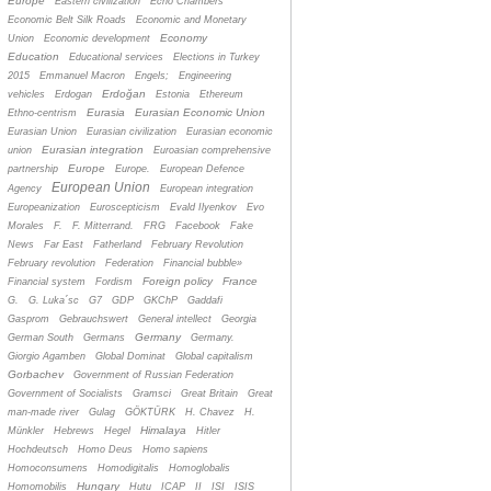
Europe
Eastern civilization
Echo Chambers
Economic Belt Silk Roads
Economic and Monetary
Economy
Union
Economic development
Education
Educational services
Elections in Turkey
2015
Emmanuel Macron
Engels;
Engineering
Erdoğan
vehicles
Erdogan
Estonia
Ethereum
Eurasia
Eurasian Economic Union
Ethno-centrism
Eurasian Union
Eurasian civilization
Eurasian economic
Eurasian integration
union
Euroasian comprehensive
Europe
partnership
Europe.
European Defence
European Union
Agency
European integration
Europeanization
Euroscepticism
Evald Ilyenkov
Evo
Morales
F.
F. Mitterrand.
FRG
Facebook
Fake
News
Far East
Fatherland
February Revolution
February revolution
Federation
Financial bubble»
Foreign policy
France
Financial system
Fordism
G.
G. Luka´sc
G7
GDP
GKChP
Gaddafi
Gasprom
Gebrauchswert
General intellect
Georgia
Germany
German South
Germans
Germany.
Giorgio Agamben
Global Dominat
Global capitalism
Gorbachev
Government of Russian Federation
Government of Socialists
Gramsci
Great Britain
Great
man-made river
Gulag
GÖKTÜRK
H. Chavez
H.
Himalaya
Münkler
Hebrews
Hegel
Hitler
Hochdeutsch
Homo Deus
Homo sapiens
Homoconsumens
Homodigitalis
Homoglobalis
Hungary
Homomobilis
Hutu
ICAP
II
ISI
ISIS