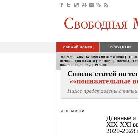
СВЕЖИЙ НОМЕР
О ЖУРНАЛЕ
|
|
№1/2021
ANNOTATIONS AND KEY WORDS
АННО
|
|
|
ВЕЧНО
ДЛЯ ПАМЯТИ
ИЗ КНИГ
МИРОВАЯ АР
|
|
ПОЛЯХ
РЕЦЕНЗИИ
РАЗНОЕ
Список статей по те
««понижательные в
Ниже представлены статьи 
ДЛЯ ПАМЯТИ
Длинные и 
XIX-XXI вв
2020-2028 