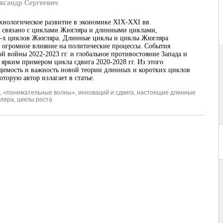
сандр Сергеевич
ехнологическое развитие в экономике XIX-XXI вв.
о связано с циклами Жюгляра и длинными циклами,
3-х циклов Жюгляра. Длинные циклы и циклы Жюгляра
 огромное влияние на политические процессы. События
ой войны 2022-2023 гг. и глобальное противостояние Запада и
ярким примером цикла сдвига 2020-2028 гг. Из этого
димость и важность новой теории длинных и коротких циклов
оторую автор излагает в статье.
,
«понижательные волны»
,
инноваций и сдвига
,
настоящие длинные
гляра
,
циклы роста