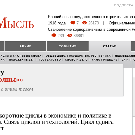
ПОДПИСКА
Ранний опыт государственного строительства
1918 года
7
26173
|
Официальные
Становление корпоративизма в современной Р
239
86881
АРХИВ
СОБЫТИЯ
СТАТЬИ
|
|
ТАЦИИ И КЛЮЧЕВЫЕ СЛОВА
ОБЩЕЕ ДЕЛО, ГОСУДАРСТВО, РЕСПУБЛИКА
НЕИЗВЕДАНН
|
|
|
|
|
ЕНА
ПОЛОЖЕНИЕ ДЕЛ
ГОСУДАРСТВО
СЛОВО И ДЕЛО
КАМО ГРЯДЕШИ?
ЗА И ПР
гу
олны»»
с этим тегом
короткие циклы в экономике и политике в
. Связь циклов и технологий. Цикл сдвига
гг