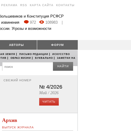
РЕКЛАМА
RSS
КАРТА САЙТА
КОНТАКТЫ
 большевиков и Конституция РСФСР
 извинения
972
108983
|
оссии. Угрозы и возможности
АВТОРЫ
ФОРУМ
|
|
АЯ ЗЕМЛЯ
ПИСЬМО РЕДАКЦИИ
ИСКУССТВО
|
|
|
ОТИВ
ОБРАЗ ЖИЗНИ
БУКВАЛЬНО
ЗАМЕТКИ НА
НАЙТИ
СВЕЖИЙ НОМЕР
№ 4/2026
Май / 2026
ЧИТАТЬ
Архив
ВЫПУСК ЖУРНАЛА