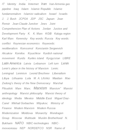
Iran
India
Internet
IT
Identity
Iran-Armenia gas
Iraq
Islam
pipeline
Islamic Republic
Islamic
Israel
fundamentalism
Islamist radicalism
Israelis
Japan
J.
J. Bush
JCPOA
JDP
JSC
Jean
Renoir
Jean-Claude Juncker
Jews
Joint
Comprehensive Plan of Actions
Jordan
Justice and
KGB
Development Party
K.
K. Marx
Kaluga region
Karl Marx
Kerensky
Key words: Russia
Key words:
conflict
Keynesian economics
Keywords:
neoliberalism
Komsomol
Konstantin Sergeevich
Aksakov
Kornilov.
Kryuchkov
Kurdish national
Kurds
movement
Kuriles island
Kyrgyzstan
LIBRE
Latin America
Lenin
Lebanon
Latvia
Left turn
Lenin's place in the history of Marxism
Lenin;
Liberalism
Leningrad
Leninism
Leonid Brezhnev
Libya
Lula
Maidan
Lithuania
M. A. Lifshitz
Mao
Zedong's theory of the New Democracy
Marshal
Marxism
Pilsudski
Marx
Marx;
Marxism”
Marxist
anthropology
Marxist philosophy
Marxist theory of
Mexico
Middle East
ideology
Media
Miguel Diaz-
Canel
Mikhail Gorbachev
Milyukov;
Ministry of
Finance
Modern Marxism
Modern Russia
Moldova
Modernization
Monarchy
Mondragon
Group
Moscow
Multitude
Muslim Brotherhood
N.
NATO
Bukharin
NBIC-technologies
NBIC-
технологии
NEP
NORDEFCO
NSR
Name of