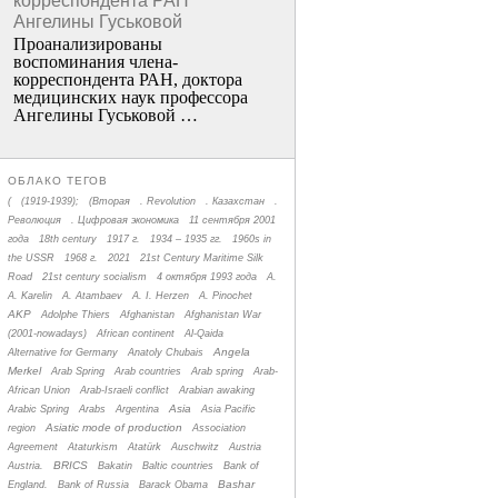
корреспондента РАН
Ангелины Гуськовой
Проанализированы
воспоминания члена­
корреспондента РАН, доктора
медицинских наук профессора
Ангелины Гуськовой …
ОБЛАКО ТЕГОВ
(
(1919-1939);
(Вторая
. Revolution
. Казахстан
.
Революция
. Цифровая экономика
11 сентября 2001
года
18th century
1917 г.
1934 – 1935 гг.
1960s in
the USSR
1968 г.
2021
21st Century Maritime Silk
Road
21st century socialism
4 октября 1993 года
A.
A. Karelin
A. Atambaev
A. I. Herzen
A. Pinochet
AKP
Adolphe Thiers
Afghanistan
Afghanistan War
(2001-nowadays)
African continent
Al-Qaida
Angela
Alternative for Germany
Anatoly Chubais
Merkel
Arab Spring
Arab countries
Arab spring
Arab-
African Union
Arab-Israeli conflict
Arabian awaking
Asia
Arabic Spring
Arabs
Argentina
Asia Pacific
Asiatic mode of production
region
Association
Agreement
Ataturkism
Atatürk
Auschwitz
Austria
BRICS
Austria.
Bakatin
Baltic countries
Bank of
Bashar
England.
Bank of Russia
Barack Obama