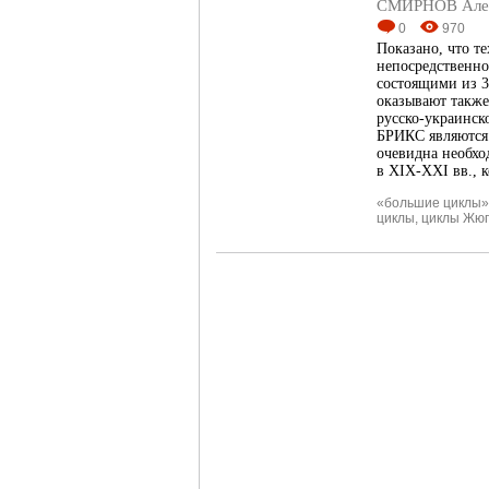
СМИРНОВ Алек
0
970
Показано, что т
непосредственн
состоящими из 
оказывают также
русско-украинск
БРИКС являются 
очевидна необхо
в XIX-XXI вв., к
«большие циклы»
циклы
,
циклы Жю