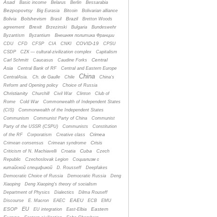
Asad
Basic income
Belarus
Berlin
Bessarabia
Bezpopovtsy
Big Eurasia
Bitcoin
Bolivarian alliance
Bolshevism
Brazil
Bolivia
Brasil
Bretton Woods
Brexit
agreement
Brzezinski
Bulgaria
Bundeswehr
Byzantism
Byzantium
Bнешняя политика Франции
COVID-19
CDU
CFD
CFSP
CIA
CNKI
CPSU
CSDP
CZК — cultural-zivilization complex
Capitalism
Central
Carl Schmitt
Caucasus
Caudine Forks
Asia
Central Bank of RF
Central and Eastern Europe
China
CentralAsia.
Ch. de Gaulle
Chile
China's
Reform and Opening policy
Choice of Russia
Christianity
Churchill
Civil War
Clinton
Club of
Rome
Cold War
Commonwealth of Independent States
(CIS)
Commonwealth of the Independent States
Communism
Communist Party of China
Communist
Party of the USSR (CSPU)
Communists
Constitution
Crimea
of the RF
Corporatism
Creative class
Crisis
Crimean consensus
Crimean syndrome
Cuba
Criticism of N. Machiavelli
Croatia
Czech
Republic
Czechoslovak Legion
Cоциализм с
китайской спецификой
D. Rousseff
Deepfakes
Democratic Choice of Russia
Democratic Russia
Deng
Xiaoping
Deng Xiaoping's theory of socialism
Department of Physics
Dialectics
Dilma Rouseff
EAEU
Discourse
E. Macron
EAEC
ECB
EMU
EU
ESOP
Eastern
EU integration
East-Elbia