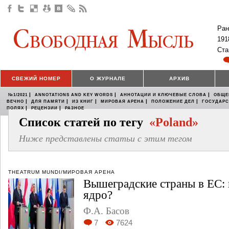
Ран
191
Ста
СВЕЖИЙ НОМЕР
О ЖУРНАЛЕ
АРХИВ
|
|
|
№1/2021
ANNOTATIONS AND KEY WORDS
АННОТАЦИИ И КЛЮЧЕВЫЕ СЛОВА
ОБЩЕ
|
|
|
|
|
ВЕЧНО
ДЛЯ ПАМЯТИ
ИЗ КНИГ
МИРОВАЯ АРЕНА
ПОЛОЖЕНИЕ ДЕЛ
ГОСУДАР
|
|
ПОЛЯХ
РЕЦЕНЗИИ
РАЗНОЕ
Список статей по тегу
«Poland»
Ниже представлены статьи с этим тегом
THEATRUM MUNDI/МИРОВАЯ АРЕНА
Вышеградские страны в ЕС: 
ядро?
Ф.А. Басов
7
7624