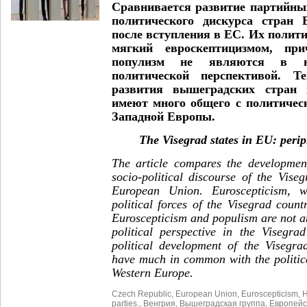
Сравнивается развитие партийны
политического дискурса стран 
после вступления в ЕС. Их полит
мягкий евроскептицизмом, при
популизм не являются в ни
политической перспективой. Те
развития вышеградских стран п
имеют много общего с политичес
Западной Европы.
The Visegrad states in EU: peri
The article compares the developmen
socio-political discourse of the Viseg
European Union. Euroscepticism, w
political forces of the Visegrad countr
Euroscepticism and populism are not an
political perspective in the Visegra
political development of the Visegra
have much in common with the politica
Western Europe.
Czech Republic
,
European Union
,
Euroscepticism
,
H
parties.
,
Венгрия
,
Вышеградская группа
,
Европейс