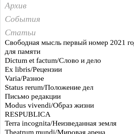
Архив
События
Статьи
Свободная мысль первый номер 2021 го
для памяти
Dictum et factum/Слово и дело
Ex libris/Рецензии
Varia/Разное
Status rerum/Положение дел
Письмо редакции
Modus vivendi/Образ жизни
RESPUBLICA
Terra incognita/Неизведанная земля
Theatrum mundi/Мировая арена