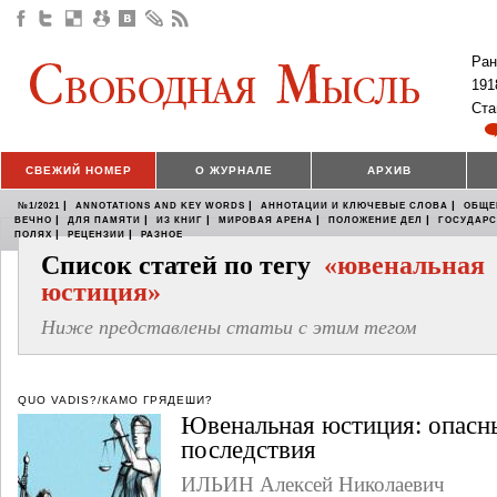
Ран
191
Ста
СВЕЖИЙ НОМЕР
О ЖУРНАЛЕ
АРХИВ
|
|
|
№1/2021
ANNOTATIONS AND KEY WORDS
АННОТАЦИИ И КЛЮЧЕВЫЕ СЛОВА
ОБЩЕ
|
|
|
|
|
ВЕЧНО
ДЛЯ ПАМЯТИ
ИЗ КНИГ
МИРОВАЯ АРЕНА
ПОЛОЖЕНИЕ ДЕЛ
ГОСУДАР
|
|
ПОЛЯХ
РЕЦЕНЗИИ
РАЗНОЕ
Список статей по тегу
«ювенальная
юстиция»
Ниже представлены статьи с этим тегом
QUO VADIS?/КАМО ГРЯДЕШИ?
Ювенальная юстиция: опасн
последствия
ИЛЬИН Алексей Николаевич