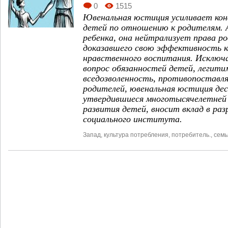
0
1515
Ювенальная юстиция усиливает ко
детей по отношению к родителям. 
ребенка, она нейтрализует права р
доказавшего свою эффективность к
нравственного воспитания. Исключа
вопрос обязанностей детей, легити
вседозволенность, противопоставля
родителей, ювенальная юстиция де
утвердившиеся многотысячелетней
развития детей, вносит вклад в раз
социального института.
Запад
,
культура потребления
,
потребитель.
,
семь