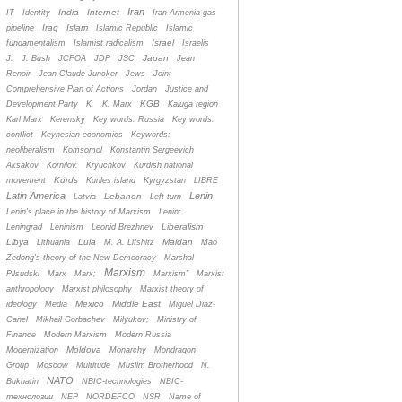
Iran
India
Internet
IT
Identity
Iran-Armenia gas
Iraq
Islam
pipeline
Islamic Republic
Islamic
Israel
fundamentalism
Islamist radicalism
Israelis
Japan
J.
J. Bush
JCPOA
JDP
JSC
Jean
Renoir
Jean-Claude Juncker
Jews
Joint
Comprehensive Plan of Actions
Jordan
Justice and
KGB
Development Party
K.
K. Marx
Kaluga region
Karl Marx
Kerensky
Key words: Russia
Key words:
conflict
Keynesian economics
Keywords:
neoliberalism
Komsomol
Konstantin Sergeevich
Aksakov
Kornilov.
Kryuchkov
Kurdish national
Kurds
movement
Kuriles island
Kyrgyzstan
LIBRE
Latin America
Lenin
Lebanon
Latvia
Left turn
Lenin's place in the history of Marxism
Lenin;
Liberalism
Leningrad
Leninism
Leonid Brezhnev
Libya
Lula
Maidan
Lithuania
M. A. Lifshitz
Mao
Zedong's theory of the New Democracy
Marshal
Marxism
Pilsudski
Marx
Marx;
Marxism”
Marxist
anthropology
Marxist philosophy
Marxist theory of
Mexico
Middle East
ideology
Media
Miguel Diaz-
Canel
Mikhail Gorbachev
Milyukov;
Ministry of
Finance
Modern Marxism
Modern Russia
Moldova
Modernization
Monarchy
Mondragon
Group
Moscow
Multitude
Muslim Brotherhood
N.
NATO
Bukharin
NBIC-technologies
NBIC-
технологии
NEP
NORDEFCO
NSR
Name of