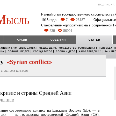
ПОДПИСКА
Ранний опыт государственного строительства
1918 года
7
26187
|
Официальные
Становление корпоративизма в современной Р
239
86901
АРХИВ
СОБЫТИЯ
СТАТЬИ
|
|
ТАЦИИ И КЛЮЧЕВЫЕ СЛОВА
ОБЩЕЕ ДЕЛО, ГОСУДАРСТВО, РЕСПУБЛИКА
НЕИЗВЕДАНН
|
|
|
|
|
ЕНА
ПОЛОЖЕНИЕ ДЕЛ
ГОСУДАРСТВО
СЛОВО И ДЕЛО
КАМО ГРЯДЕШИ?
ЗА И ПР
егу
«Syrian conflict»
с этим тегом
кризис и страны Средней Азии
АЛЫШЕВ
ияние современного кризиса на Ближнем Востоке (БВ), — в
ирии — на государства постсоветской Средней Азии (СА).