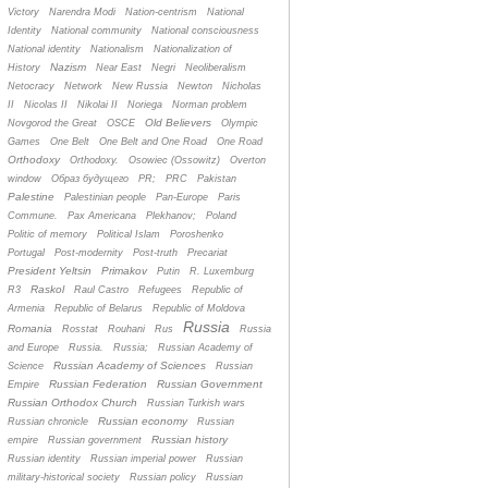
Victory
Narendra Modi
Nation-centrism
National
Identity
National community
National consciousness
National identity
Nationalism
Nationalization of
Nazism
History
Near East
Negri
Neoliberalism
Netocracy
Network
New Russia
Newton
Nicholas
II
Nicolas II
Nikolai II
Noriega
Norman problem
Old Believers
Novgorod the Great
OSCE
Olympic
Games
One Belt
One Belt and One Road
One Road
Orthodoxy
Orthodoxy.
Osowiec (Ossowitz)
Overton
window
Oбраз будущего
PR;
PRC
Pakistan
Palestine
Palestinian people
Pan-Europe
Paris
Commune.
Pax Americana
Plekhanov;
Poland
Politic of memory
Political Islam
Poroshenko
Portugal
Post-modernity
Post-truth
Precariat
President Yeltsin
Primakov
Putin
R. Luxemburg
Raskol
R3
Raul Castro
Refugees
Republic of
Armenia
Republic of Belarus
Republic of Moldova
Russia
Romania
Rosstat
Rouhani
Rus
Russia
and Europe
Russia.
Russia;
Russian Academy of
Russian Academy of Sciences
Science
Russian
Russian Federation
Russian Government
Empire
Russian Orthodox Church
Russian Turkish wars
Russian economy
Russian chronicle
Russian
Russian history
empire
Russian government
Russian identity
Russian imperial power
Russian
military-historical society
Russian policy
Russian