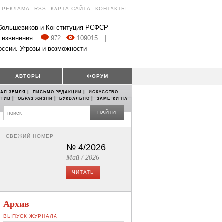
РЕКЛАМА
RSS
КАРТА САЙТА
КОНТАКТЫ
 большевиков и Конституция РСФСР
 извинения
972
109015
|
оссии. Угрозы и возможности
АВТОРЫ
ФОРУМ
|
|
АЯ ЗЕМЛЯ
ПИСЬМО РЕДАКЦИИ
ИСКУССТВО
|
|
|
ОТИВ
ОБРАЗ ЖИЗНИ
БУКВАЛЬНО
ЗАМЕТКИ НА
НАЙТИ
СВЕЖИЙ НОМЕР
№ 4/2026
Май / 2026
ЧИТАТЬ
Архив
ВЫПУСК ЖУРНАЛА