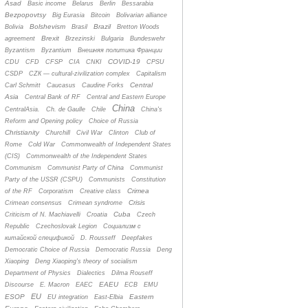
Asad
Basic income
Belarus
Berlin
Bessarabia
Bezpopovtsy
Big Eurasia
Bitcoin
Bolivarian alliance
Bolshevism
Brazil
Bolivia
Brasil
Bretton Woods
Brexit
agreement
Brzezinski
Bulgaria
Bundeswehr
Byzantism
Byzantium
Bнешняя политика Франции
COVID-19
CDU
CFD
CFSP
CIA
CNKI
CPSU
CSDP
CZК — cultural-zivilization complex
Capitalism
Central
Carl Schmitt
Caucasus
Caudine Forks
Asia
Central Bank of RF
Central and Eastern Europe
China
CentralAsia.
Ch. de Gaulle
Chile
China's
Reform and Opening policy
Choice of Russia
Christianity
Churchill
Civil War
Clinton
Club of
Rome
Cold War
Commonwealth of Independent States
(CIS)
Commonwealth of the Independent States
Communism
Communist Party of China
Communist
Party of the USSR (CSPU)
Communists
Constitution
Crimea
of the RF
Corporatism
Creative class
Crisis
Crimean consensus
Crimean syndrome
Cuba
Criticism of N. Machiavelli
Croatia
Czech
Republic
Czechoslovak Legion
Cоциализм с
китайской спецификой
D. Rousseff
Deepfakes
Democratic Choice of Russia
Democratic Russia
Deng
Xiaoping
Deng Xiaoping's theory of socialism
Department of Physics
Dialectics
Dilma Rouseff
EAEU
Discourse
E. Macron
EAEC
ECB
EMU
EU
ESOP
Eastern
EU integration
East-Elbia