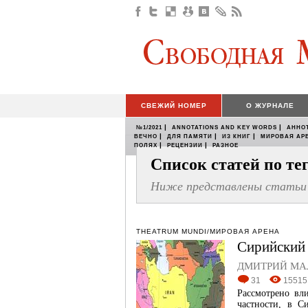
СВЕЖИЙ НОМЕР
О ЖУРНАЛЕ
|
|
№1/2021
ANNOTATIONS AND KEY WORDS
АННО
|
|
|
ВЕЧНО
ДЛЯ ПАМЯТИ
ИЗ КНИГ
МИРОВАЯ АР
|
|
ПОЛЯХ
РЕЦЕНЗИИ
РАЗНОЕ
Список статей по т
Ниже представлены статьи 
THEATRUM MUNDI/МИРОВАЯ АРЕНА
Сирийский 
ДМИТРИЙ М
31
15515
Рассмотрено вл
частности, в С