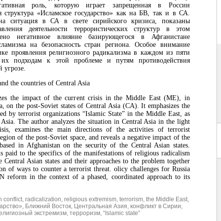
гативная роль, которую играет запрещенная в России
я структура «Исламское государство» как на БВ, так и в СА.
на ситуация в СА в свете сирийского кризиса, показаны
авления деятельности террористических структур в этом
лено негативное влияние базирующегося в Афганистане
сламизма на безопасность стран региона. Особое внимание
ике проявления религиозного радикализма в каждом из пяти
, их подходам к этой проблеме и путям противодействия
й угрозе.
and the countries of Central Asia
zes the impact of the current crisis in the Middle East (ME), in
ia, on the post-Soviet states of Central Asia (CA). It emphasizes the
ed by terrorist organizations “Islamic State” in the Middle East, as
 Asia. The author analyzes the situation in Central Asia in the light
sis, examines the main directions of the activities of terrorist
 region of the post-Soviet space, and reveals a negative impact of the
based in Afghanistan on the security of the Central Asian states.
is paid to the specifics of the manifestations of religious radicalism
ve Central Asian states and their approaches to the problem together
on of ways to counter a terrorist threat. olicy challenges for Russia
N reform in the context of a phased, coordinated approach to its
 conflict
,
radicalization
,
religious extremism
,
terrorism
,
the Middle East
,
арство»
,
Ближний Восток
,
Центральная Азия
,
конфликт в Сирии
,
елигиозный экстремизм
,
терроризм
,
“Islamic state”