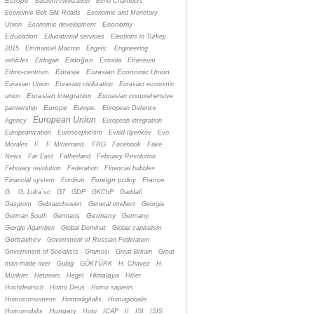
Europe
Eastern civilization
Echo Chambers
Economic Belt Silk Roads
Economic and Monetary
Economy
Union
Economic development
Education
Educational services
Elections in Turkey
2015
Emmanuel Macron
Engels;
Engineering
Erdoğan
vehicles
Erdogan
Estonia
Ethereum
Eurasia
Eurasian Economic Union
Ethno-centrism
Eurasian Union
Eurasian civilization
Eurasian economic
Eurasian integration
union
Euroasian comprehensive
Europe
partnership
Europe.
European Defence
European Union
Agency
European integration
Europeanization
Euroscepticism
Evald Ilyenkov
Evo
Morales
F.
F. Mitterrand.
FRG
Facebook
Fake
News
Far East
Fatherland
February Revolution
February revolution
Federation
Financial bubble»
Foreign policy
France
Financial system
Fordism
G.
G. Luka´sc
G7
GDP
GKChP
Gaddafi
Gasprom
Gebrauchswert
General intellect
Georgia
Germany
German South
Germans
Germany.
Giorgio Agamben
Global Dominat
Global capitalism
Gorbachev
Government of Russian Federation
Government of Socialists
Gramsci
Great Britain
Great
man-made river
Gulag
GÖKTÜRK
H. Chavez
H.
Himalaya
Münkler
Hebrews
Hegel
Hitler
Hochdeutsch
Homo Deus
Homo sapiens
Homoconsumens
Homodigitalis
Homoglobalis
Hungary
Homomobilis
Hutu
ICAP
II
ISI
ISIS