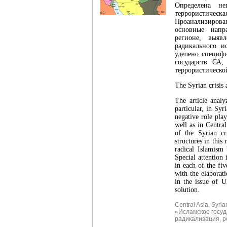
Определена не
террористическа
Проанализирова
основные напр
регионе, выяв
радикального и
уделено специф
государств СА
террористическо
The Syrian crisis 
The article analy
particular, in Syr
negative role play
well as in Central
of the Syrian cri
structures in this
radical Islamism 
Special attention 
in each of the fi
with the elaborati
in the issue of U
solution.
Central Asia
,
Syrian
«Исламское госуд
радикализация
,
р