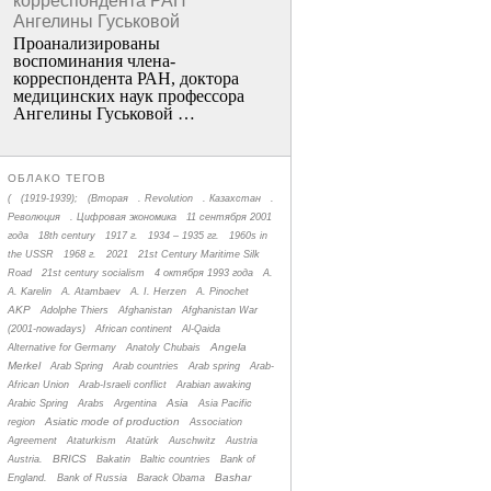
корреспондента РАН
Ангелины Гуськовой
Проанализированы
воспоминания члена­
корреспондента РАН, доктора
медицинских наук профессора
Ангелины Гуськовой …
ОБЛАКО ТЕГОВ
(
(1919-1939);
(Вторая
. Revolution
. Казахстан
.
Революция
. Цифровая экономика
11 сентября 2001
года
18th century
1917 г.
1934 – 1935 гг.
1960s in
the USSR
1968 г.
2021
21st Century Maritime Silk
Road
21st century socialism
4 октября 1993 года
A.
A. Karelin
A. Atambaev
A. I. Herzen
A. Pinochet
AKP
Adolphe Thiers
Afghanistan
Afghanistan War
(2001-nowadays)
African continent
Al-Qaida
Angela
Alternative for Germany
Anatoly Chubais
Merkel
Arab Spring
Arab countries
Arab spring
Arab-
African Union
Arab-Israeli conflict
Arabian awaking
Asia
Arabic Spring
Arabs
Argentina
Asia Pacific
Asiatic mode of production
region
Association
Agreement
Ataturkism
Atatürk
Auschwitz
Austria
BRICS
Austria.
Bakatin
Baltic countries
Bank of
Bashar
England.
Bank of Russia
Barack Obama