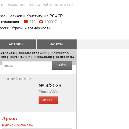
РЕКЛАМА
RSS
КАРТА САЙТА
КОНТАКТЫ
 большевиков и Конституция РСФСР
 извинения
972
109017
|
оссии. Угрозы и возможности
АВТОРЫ
ФОРУМ
|
|
АЯ ЗЕМЛЯ
ПИСЬМО РЕДАКЦИИ
ИСКУССТВО
|
|
|
ОТИВ
ОБРАЗ ЖИЗНИ
БУКВАЛЬНО
ЗАМЕТКИ НА
НАЙТИ
СВЕЖИЙ НОМЕР
№ 4/2026
Май / 2026
ЧИТАТЬ
Архив
ВЫПУСК ЖУРНАЛА