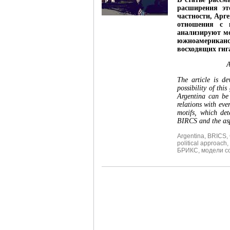
расширения эт
частности, Арг
отношения с 
анализируют м
южноамерика
восходящих гиг
The article is d
possibility of thi
Argentina can be
relations with ev
motifs, which det
BIRCS and the aspe
Argentina
,
BRICS
,
political approach
,
БРИКС
,
модели с