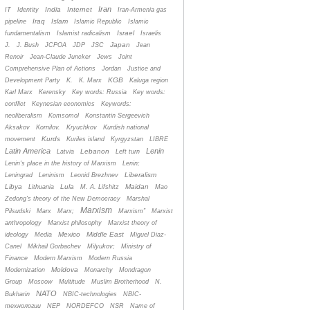
Iran
India
Internet
IT
Identity
Iran-Armenia gas
Iraq
Islam
pipeline
Islamic Republic
Islamic
Israel
fundamentalism
Islamist radicalism
Israelis
Japan
J.
J. Bush
JCPOA
JDP
JSC
Jean
Renoir
Jean-Claude Juncker
Jews
Joint
Comprehensive Plan of Actions
Jordan
Justice and
KGB
Development Party
K.
K. Marx
Kaluga region
Karl Marx
Kerensky
Key words: Russia
Key words:
conflict
Keynesian economics
Keywords:
neoliberalism
Komsomol
Konstantin Sergeevich
Aksakov
Kornilov.
Kryuchkov
Kurdish national
Kurds
movement
Kuriles island
Kyrgyzstan
LIBRE
Latin America
Lenin
Lebanon
Latvia
Left turn
Lenin's place in the history of Marxism
Lenin;
Liberalism
Leningrad
Leninism
Leonid Brezhnev
Libya
Lula
Maidan
Lithuania
M. A. Lifshitz
Mao
Zedong's theory of the New Democracy
Marshal
Marxism
Pilsudski
Marx
Marx;
Marxism”
Marxist
anthropology
Marxist philosophy
Marxist theory of
Mexico
Middle East
ideology
Media
Miguel Diaz-
Canel
Mikhail Gorbachev
Milyukov;
Ministry of
Finance
Modern Marxism
Modern Russia
Moldova
Modernization
Monarchy
Mondragon
Group
Moscow
Multitude
Muslim Brotherhood
N.
NATO
Bukharin
NBIC-technologies
NBIC-
технологии
NEP
NORDEFCO
NSR
Name of