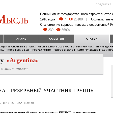
ПОДПИСКА
Ранний опыт государственного строительства
1918 года
7
26188
|
Официальные
Становление корпоративизма в современной Р
239
86904
АРХИВ
СОБЫТИЯ
СТАТЬИ
|
|
ТАЦИИ И КЛЮЧЕВЫЕ СЛОВА
ОБЩЕЕ ДЕЛО, ГОСУДАРСТВО, РЕСПУБЛИКА
НЕИЗВЕДАНН
|
|
|
|
|
ЕНА
ПОЛОЖЕНИЕ ДЕЛ
ГОСУДАРСТВО
СЛОВО И ДЕЛО
КАМО ГРЯДЕШИ?
ЗА И ПР
егу
«Argentina»
с этим тегом
НА – РЕЗЕРВНЫЙ УЧАСТНИК ГРУППЫ
р
,
ЯКОВЛЕВА Наиля
матривается новый этап в развитии БРИКС и возможность