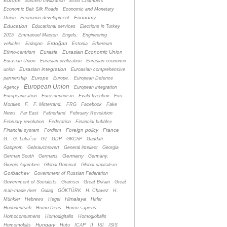
Europe
Eastern civilization
Echo Chambers
Economic Belt Silk Roads
Economic and Monetary
Economy
Union
Economic development
Education
Educational services
Elections in Turkey
2015
Emmanuel Macron
Engels;
Engineering
Erdoğan
vehicles
Erdogan
Estonia
Ethereum
Eurasia
Eurasian Economic Union
Ethno-centrism
Eurasian Union
Eurasian civilization
Eurasian economic
Eurasian integration
union
Euroasian comprehensive
Europe
partnership
Europe.
European Defence
European Union
Agency
European integration
Europeanization
Euroscepticism
Evald Ilyenkov
Evo
Morales
F.
F. Mitterrand.
FRG
Facebook
Fake
News
Far East
Fatherland
February Revolution
February revolution
Federation
Financial bubble»
Foreign policy
France
Financial system
Fordism
G.
G. Luka´sc
G7
GDP
GKChP
Gaddafi
Gasprom
Gebrauchswert
General intellect
Georgia
Germany
German South
Germans
Germany.
Giorgio Agamben
Global Dominat
Global capitalism
Gorbachev
Government of Russian Federation
Government of Socialists
Gramsci
Great Britain
Great
man-made river
Gulag
GÖKTÜRK
H. Chavez
H.
Himalaya
Münkler
Hebrews
Hegel
Hitler
Hochdeutsch
Homo Deus
Homo sapiens
Homoconsumens
Homodigitalis
Homoglobalis
Hungary
Homomobilis
Hutu
ICAP
II
ISI
ISIS