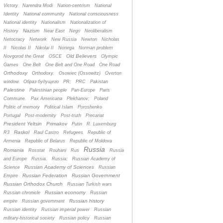
Victory
Narendra Modi
Nation-centrism
National
Identity
National community
National consciousness
National identity
Nationalism
Nationalization of
Nazism
History
Near East
Negri
Neoliberalism
Netocracy
Network
New Russia
Newton
Nicholas
II
Nicolas II
Nikolai II
Noriega
Norman problem
Old Believers
Novgorod the Great
OSCE
Olympic
Games
One Belt
One Belt and One Road
One Road
Orthodoxy
Orthodoxy.
Osowiec (Ossowitz)
Overton
window
Oбраз будущего
PR;
PRC
Pakistan
Palestine
Palestinian people
Pan-Europe
Paris
Commune.
Pax Americana
Plekhanov;
Poland
Politic of memory
Political Islam
Poroshenko
Portugal
Post-modernity
Post-truth
Precariat
President Yeltsin
Primakov
Putin
R. Luxemburg
Raskol
R3
Raul Castro
Refugees
Republic of
Armenia
Republic of Belarus
Republic of Moldova
Russia
Romania
Rosstat
Rouhani
Rus
Russia
and Europe
Russia.
Russia;
Russian Academy of
Russian Academy of Sciences
Science
Russian
Russian Federation
Russian Government
Empire
Russian Orthodox Church
Russian Turkish wars
Russian economy
Russian chronicle
Russian
Russian history
empire
Russian government
Russian identity
Russian imperial power
Russian
military-historical society
Russian policy
Russian