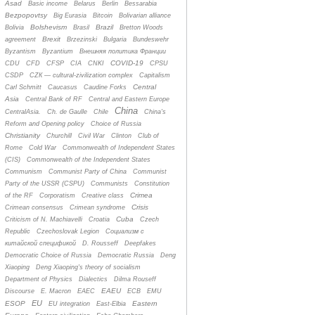
Asad
Basic income
Belarus
Berlin
Bessarabia
Bezpopovtsy
Big Eurasia
Bitcoin
Bolivarian alliance
Bolshevism
Brazil
Bolivia
Brasil
Bretton Woods
Brexit
agreement
Brzezinski
Bulgaria
Bundeswehr
Byzantism
Byzantium
Bнешняя политика Франции
COVID-19
CDU
CFD
CFSP
CIA
CNKI
CPSU
CSDP
CZК — cultural-zivilization complex
Capitalism
Central
Carl Schmitt
Caucasus
Caudine Forks
Asia
Central Bank of RF
Central and Eastern Europe
China
CentralAsia.
Ch. de Gaulle
Chile
China's
Reform and Opening policy
Choice of Russia
Christianity
Churchill
Civil War
Clinton
Club of
Rome
Cold War
Commonwealth of Independent States
(CIS)
Commonwealth of the Independent States
Communism
Communist Party of China
Communist
Party of the USSR (CSPU)
Communists
Constitution
Crimea
of the RF
Corporatism
Creative class
Crisis
Crimean consensus
Crimean syndrome
Cuba
Criticism of N. Machiavelli
Croatia
Czech
Republic
Czechoslovak Legion
Cоциализм с
китайской спецификой
D. Rousseff
Deepfakes
Democratic Choice of Russia
Democratic Russia
Deng
Xiaoping
Deng Xiaoping's theory of socialism
Department of Physics
Dialectics
Dilma Rouseff
EAEU
Discourse
E. Macron
EAEC
ECB
EMU
EU
ESOP
Eastern
EU integration
East-Elbia