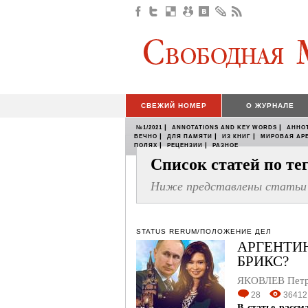
СВЕЖИЙ НОМЕР
О ЖУРНАЛЕ
|
|
№1/2021
ANNOTATIONS AND KEY WORDS
АННО
|
|
|
ВЕЧНО
ДЛЯ ПАМЯТИ
ИЗ КНИГ
МИРОВАЯ АР
|
|
ПОЛЯХ
РЕЦЕНЗИИ
РАЗНОЕ
Список статей по т
Ниже представлены статьи 
STATUS RERUM/ПОЛОЖЕНИЕ ДЕЛ
АРГЕНТИ
БРИКС?
ЯКОВЛЕВ Пет
28
36412
В статье расс