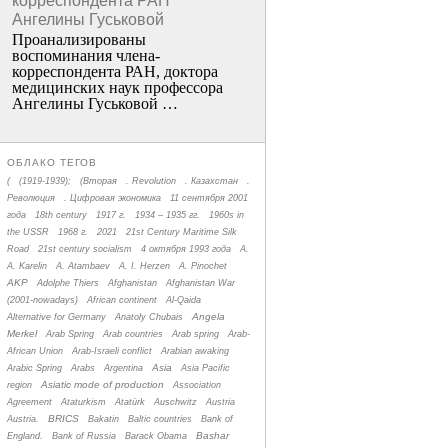
корреспондента РАН
Ангелины Гуськовой
Проанализированы
воспоминания члена­
корреспондента РАН, доктора
медицинских наук профессора
Ангелины Гуськовой …
ОБЛАКО ТЕГОВ
(
(1919-1939);
(Вторая
. Revolution
. Казахстан
.
Революция
. Цифровая экономика
11 сентября 2001
года
18th century
1917 г.
1934 – 1935 гг.
1960s in
the USSR
1968 г.
2021
21st Century Maritime Silk
Road
21st century socialism
4 октября 1993 года
A.
A. Karelin
A. Atambaev
A. I. Herzen
A. Pinochet
AKP
Adolphe Thiers
Afghanistan
Afghanistan War
(2001-nowadays)
African continent
Al-Qaida
Angela
Alternative for Germany
Anatoly Chubais
Merkel
Arab Spring
Arab countries
Arab spring
Arab-
African Union
Arab-Israeli conflict
Arabian awaking
Asia
Arabic Spring
Arabs
Argentina
Asia Pacific
Asiatic mode of production
region
Association
Agreement
Ataturkism
Atatürk
Auschwitz
Austria
BRICS
Austria.
Bakatin
Baltic countries
Bank of
Bashar
England.
Bank of Russia
Barack Obama