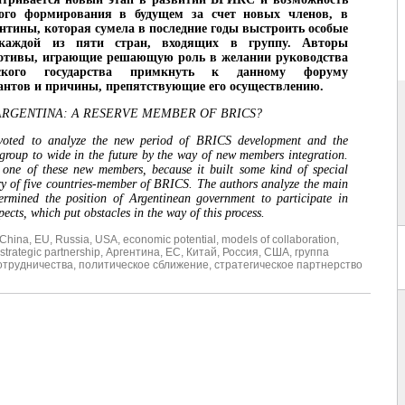
ого формирования в будущем за счет новых членов, в
ентины, которая сумела в последние годы выстроить особые
каждой из пяти стран, входящих в группу. Авторы
отивы, играющие решающую роль в желании руководства
нского государства примкнуть к данному форуму
антов и причины, препятствующие его осуществлению.
ARGENTINA
:
A
RESERVE
MEMBER
OF
BRICS
?
evoted to analyze the new period of BRICS development and the
s group to wide in the future by the way of new members integration.
 one of these new members, because it built some kind of special
ery of five countries-member of BRICS. The authors analyze the main
ermined the position of Argentinean government to participate in
cts, which put obstacles in the way of this process.
China
,
EU
,
Russia
,
USA
,
economic potential
,
models of collaboration
,
strategic partnership
,
Аргентина
,
ЕС
,
Китай
,
Россия
,
США
,
группа
отрудничества
,
политическое сближение
,
стратегическое партнерство