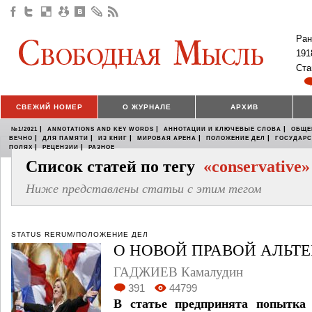
Ран
191
Ста
СВЕЖИЙ НОМЕР
О ЖУРНАЛЕ
АРХИВ
|
|
|
№1/2021
ANNOTATIONS AND KEY WORDS
АННОТАЦИИ И КЛЮЧЕВЫЕ СЛОВА
ОБЩЕ
|
|
|
|
|
ВЕЧНО
ДЛЯ ПАМЯТИ
ИЗ КНИГ
МИРОВАЯ АРЕНА
ПОЛОЖЕНИЕ ДЕЛ
ГОСУДАР
|
|
ПОЛЯХ
РЕЦЕНЗИИ
РАЗНОЕ
Список статей по тегу
«conservative»
Ниже представлены статьи с этим тегом
STATUS RERUM/ПОЛОЖЕНИЕ ДЕЛ
О НОВОЙ ПРАВОЙ АЛЬТ
ГАДЖИЕВ Камалудин
391
44799
В статье предпринята попытка 