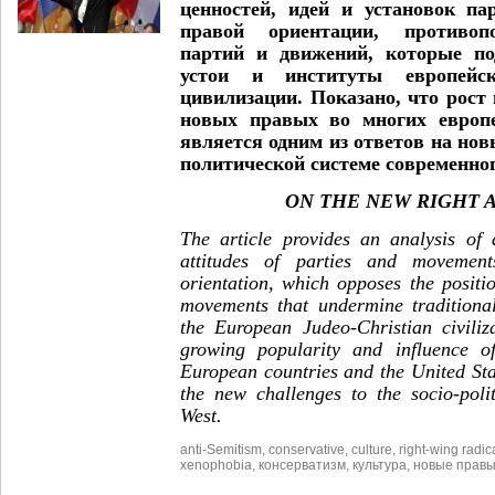
ценностей, идей и установок п
правой ориентации, противоп
партий и движений, которые п
устои и институты европейско
цивилизации. Показано, что рост
новых правых во многих европ
является одним из ответов на но
политической системе современног
ON THE NEW RIGHT 
The article provides an analysis of 
attitudes of parties and movemen
orientation, which opposes the positi
movements that undermine traditional
the European Judeo-Christian civiliz
growing popularity and influence 
European countries and the United Sta
the new challenges to the socio-poli
West.
anti-Semitism
,
conservative
,
culture
,
right-wing radic
xenophobia
,
консерватизм
,
культура
,
новые прав