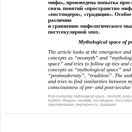
мифа», произведена попытка прос
связь понятий «пространство мифа
«постмодерн», «традиция». Особое
различию
и сравнению мифологического мы
постсекулярной эпох.
Mythological space of p
The article looks at the emergence and
concepts as “neomyth” and “mytholog
space” and tries to follow up ties and
concepts as “mythological space” and
“postmodernity”, “tradition”. The auth
and tries to find similarities between 
consciousness of pre- and post-secular
Post-modernity
,
mythological space.
,
neomyth
,
post-
tradition
,
Модерн
,
неомиф
,
постмодерн
,
постсеку
секуляризация
,
секулярность
,
традиция