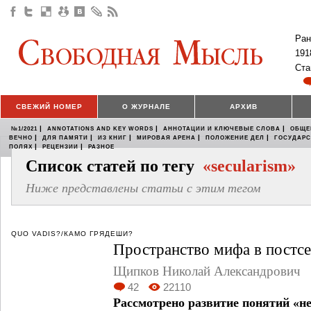
Ран
191
Ста
СВЕЖИЙ НОМЕР
О ЖУРНАЛЕ
АРХИВ
|
|
|
№1/2021
ANNOTATIONS AND KEY WORDS
АННОТАЦИИ И КЛЮЧЕВЫЕ СЛОВА
ОБЩЕ
|
|
|
|
|
ВЕЧНО
ДЛЯ ПАМЯТИ
ИЗ КНИГ
МИРОВАЯ АРЕНА
ПОЛОЖЕНИЕ ДЕЛ
ГОСУДАР
|
|
ПОЛЯХ
РЕЦЕНЗИИ
РАЗНОЕ
Список статей по тегу
«secularism»
Ниже представлены статьи с этим тегом
QUO VADIS?/КАМО ГРЯДЕШИ?
Пространство мифа в постс
Щипков Николай Александрович
42
22110
Рассмотрено развитие понятий «н