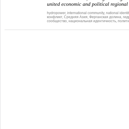
united economic and political regional
hydropower
,
international community
,
national identit
конфликт
,
Средняя Азия
,
Ферганская долина
,
гид
сообщество
,
национальная идентичность
,
полити