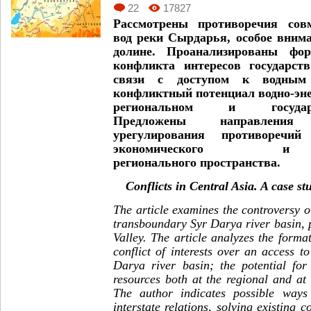
22
17827
Рассмотрены противоречия совм
вод реки Сырдарья, особое вним
долине. Проанализированы фор
конфликта интересов государст
связи с доступом к водным 
конфликтный потенциал водно-эне
региональном и государ
Предложены направления
урегулирования противоречи
экономического и 
регионального пространства.
Conflicts in Central Asia. A case st
The article examines the controversy o
transboundary Syr Darya river basin, 
Valley. The article analyzes the form
conflict of interests over an access t
Darya river basin; the potential for
resources both at the regional and at 
The author indicates possible ways 
interstate relations, solving existing 