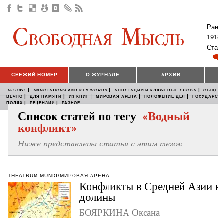
Ран
191
Ста
СВЕЖИЙ НОМЕР
О ЖУРНАЛЕ
АРХИВ
|
|
|
№1/2021
ANNOTATIONS AND KEY WORDS
АННОТАЦИИ И КЛЮЧЕВЫЕ СЛОВА
ОБЩЕ
|
|
|
|
|
ВЕЧНО
ДЛЯ ПАМЯТИ
ИЗ КНИГ
МИРОВАЯ АРЕНА
ПОЛОЖЕНИЕ ДЕЛ
ГОСУДАР
|
|
ПОЛЯХ
РЕЦЕНЗИИ
РАЗНОЕ
Список статей по тегу
«Водный
конфликт»
Ниже представлены статьи с этим тегом
THEATRUM MUNDI/МИРОВАЯ АРЕНА
Конфликты в Средней Азии 
долины
БОЯРКИНА Оксана