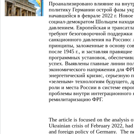
Проанализировано влияние на вну
политику Германии острой фазы укр
начавшейся в феврале 2022 г. Новое
социал-демократом Шольцем находи
давлением. Европейская и трансатл
требуют безоговорочной поддержки
санкционного давления на Россию: 
принципы, заложенные в основу со
после 1945 г., и заставляя правящие
программных установок, обеспечив
успех. Выявлены главные линии по
экономического напряжения для ФР
энергетический кризис, серьезную п
«зеленым» технологиям будущего, д
роли и места России в системе евро
проблемы внутри интеграционного 
ремилитаризацию ФРГ.
The article is focused on the analysis 
Ukrainian crisis of February 2022, had 
and foreign policy of Germany. The n