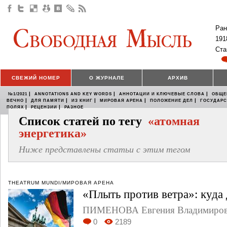
Ран
191
Ста
СВЕЖИЙ НОМЕР
О ЖУРНАЛЕ
АРХИВ
|
|
|
№1/2021
ANNOTATIONS AND KEY WORDS
АННОТАЦИИ И КЛЮЧЕВЫЕ СЛОВА
ОБЩЕ
|
|
|
|
|
ВЕЧНО
ДЛЯ ПАМЯТИ
ИЗ КНИГ
МИРОВАЯ АРЕНА
ПОЛОЖЕНИЕ ДЕЛ
ГОСУДАР
|
|
ПОЛЯХ
РЕЦЕНЗИИ
РАЗНОЕ
Список статей по тегу
«атомная
энергетика»
Ниже представлены статьи с этим тегом
THEATRUM MUNDI/МИРОВАЯ АРЕНА
«Плыть против ветра»: куда
ПИМЕНОВА Евгения Владимиров
0
2189