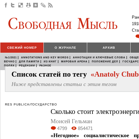
Ран
191
Ста
СВЕЖИЙ НОМЕР
О ЖУРНАЛЕ
АРХИВ
|
|
|
№1/2021
ANNOTATIONS AND KEY WORDS
АННОТАЦИИ И КЛЮЧЕВЫЕ СЛОВА
ОБЩЕ
|
|
|
|
|
ВЕЧНО
ДЛЯ ПАМЯТИ
ИЗ КНИГ
МИРОВАЯ АРЕНА
ПОЛОЖЕНИЕ ДЕЛ
ГОСУДАР
|
|
ПОЛЯХ
РЕЦЕНЗИИ
РАЗНОЕ
Список статей по тегу
«Anatoly Chub
Ниже представлены статьи с этим тегом
RES PUBLICA/ГОСУДАРСТВО
Сколько стоит электроэнерг
Моисей Гельман
4799
854471
«Негодное» социалистическое п