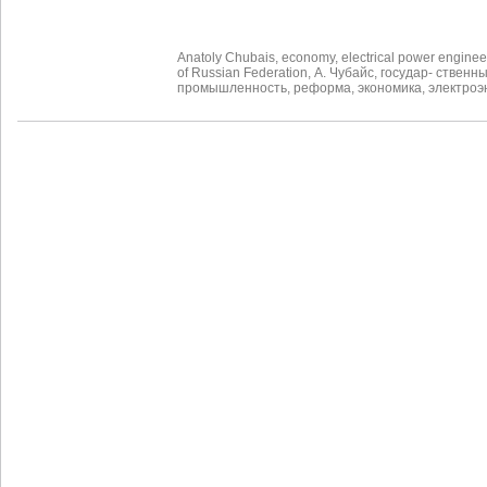
Anatoly Chubais
,
economy
,
electrical power enginee
of Russian Federation
,
А. Чубайс
,
государ- ственн
промышленность
,
реформа
,
экономика
,
электроэ