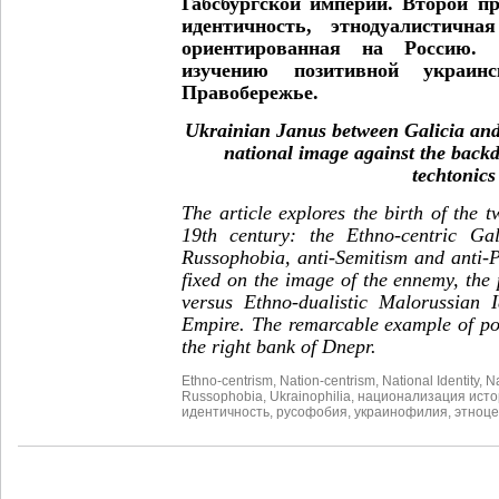
Габсбургской империи. Второй п
идентичность, этнодуалистичн
ориентированная на Россию. 
изучению позитивной украин
Правобережье.
Ukrainian Janus between Galicia and
national image against the backd
techtonics
The article explores the birth of the 
19th century: the Ethno-centric Gal
Russophobia, anti-Semitism and anti-P
fixed on the image of the ennemy, the
versus Ethno-dualistic Malorussian I
Empire. The remarcable example of pos
the right bank of Dnepr.
Ethno-centrism
,
Nation-centrism
,
National Identity
,
Na
Russophobia
,
Ukrainophilia
,
национализация исто
идентичность
,
русофобия
,
украинофилия
,
этноц