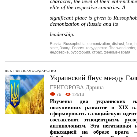
character, the level of their entrenchme
elite of the respective countries. A
significant place is given to Russophob
demonization of Russia and its
leadership.
Russia
,
Russophobia
,
demonization
,
distrust
,
fear
,
t
state
,
Запад
,
Россия
,
государство. The world order
,
недоверие
,
русофобия
,
страх
,
феномен врага
RES PUBLICA/ГОСУДАРСТВО
Украинский Янус между Гал
ГРИГОРОВА Дарина
76
12513
Изучены два украинских на
получивших развитие в XIX в
сформировать галицийскую идент
составляют этноцентризм, русо
антиполонизм. Эта негативная 
фиксацией на образе врага 