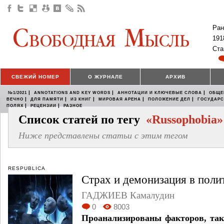
Ран
191
Ста
СВЕЖИЙ НОМЕР
О ЖУРНАЛЕ
АРХИВ
|
|
|
№1/2021
ANNOTATIONS AND KEY WORDS
АННОТАЦИИ И КЛЮЧЕВЫЕ СЛОВА
ОБЩЕ
|
|
|
|
|
ВЕЧНО
ДЛЯ ПАМЯТИ
ИЗ КНИГ
МИРОВАЯ АРЕНА
ПОЛОЖЕНИЕ ДЕЛ
ГОСУДАР
|
|
ПОЛЯХ
РЕЦЕНЗИИ
РАЗНОЕ
Список статей по тегу
«Russophobia»
Ниже представлены статьи с этим тегом
RESPUBLICA
Страх и демонизация в поли
ГАДЖИЕВ Камалудин
0
8003
Проанализированы факторов, так