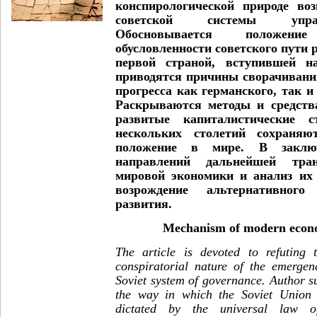
конспирологической природе во
советской системы упра
Обосновывается положен
обусловленности советского пути 
первой страной, вступившей н
приводятся причины сворачивани
прогресса как германского, так и
Раскрываются методы и средств
развитые капиталистические 
нескольких столетий сохраняю
положение в мире. В заключ
направлений дальнейшей тра
мировой экономики и анализ их
возрождение альтернативного
развития.
Mechanism of modern econ
The article is devoted to refuting 
conspiratorial nature of the emerge
Soviet system of governance.
Author su
the way in which the Soviet Union
dictated by the universal law of