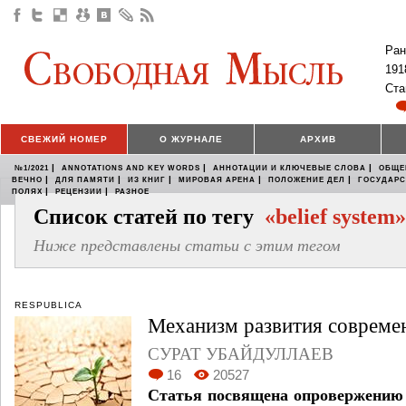
Ран
191
Ста
СВЕЖИЙ НОМЕР
О ЖУРНАЛЕ
АРХИВ
|
|
|
№1/2021
ANNOTATIONS AND KEY WORDS
АННОТАЦИИ И КЛЮЧЕВЫЕ СЛОВА
ОБЩЕ
|
|
|
|
|
ВЕЧНО
ДЛЯ ПАМЯТИ
ИЗ КНИГ
МИРОВАЯ АРЕНА
ПОЛОЖЕНИЕ ДЕЛ
ГОСУДАР
|
|
ПОЛЯХ
РЕЦЕНЗИИ
РАЗНОЕ
Список статей по тегу
«belief system»
Ниже представлены статьи с этим тегом
RESPUBLICA
Механизм развития совреме
СУРАТ УБАЙДУЛЛАЕВ
16
20527
Статья посвящена опровержению 