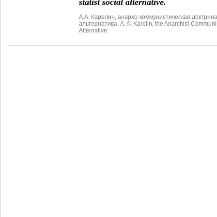
statist social alternative.
А.А. Карелин
,
анархо-коммунистическая доктрин
альтернатива
,
A. A. Karelin
,
the Anarchist-Communis
Alternative