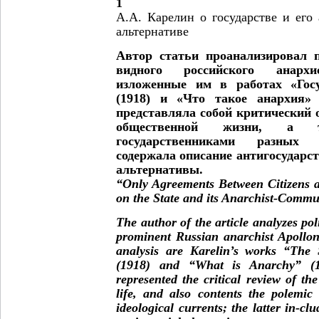
А.А. Карелин о государстве и его
альтернативе
Автор статьи проанализировал 
видного российского анарх
изложенные им в работах «Гос
(1918) и «Что такое анархия» 
представляла собой критический о
общественной жизни, а 
государственниками разных 
содержала описание антигосударс
альтернативы.
“Only Agreements Between Citizens a
on the State and its Anarchist-Commun
The author of the article analyzes poli
prominent Russian anarchist Apollon 
analysis are Karelin’s works “The 
(1918) and “What is Anarchy” (1
represented the critical review of the
life, and also contents the polemic
ideological currents; the latter in-clu