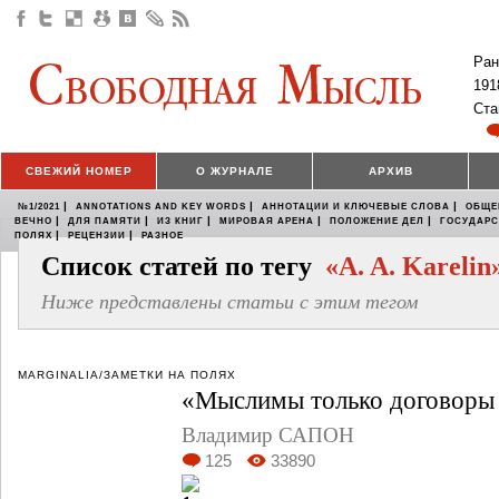
Ран
191
Ста
СВЕЖИЙ НОМЕР
О ЖУРНАЛЕ
АРХИВ
|
|
|
№1/2021
ANNOTATIONS AND KEY WORDS
АННОТАЦИИ И КЛЮЧЕВЫЕ СЛОВА
ОБЩЕ
|
|
|
|
|
ВЕЧНО
ДЛЯ ПАМЯТИ
ИЗ КНИГ
МИРОВАЯ АРЕНА
ПОЛОЖЕНИЕ ДЕЛ
ГОСУДАР
|
|
ПОЛЯХ
РЕЦЕНЗИИ
РАЗНОЕ
Список статей по тегу
«A. A. Karelin
Ниже представлены статьи с этим тегом
MARGINALIA/ЗАМЕТКИ НА ПОЛЯХ
«Мыслимы только договоры
Владимир САПОН
125
33890