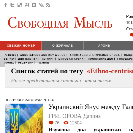
Ран
191
Ста
СВЕЖИЙ НОМЕР
О ЖУРНАЛЕ
АРХИВ
|
|
|
№1/2021
ANNOTATIONS AND KEY WORDS
АННОТАЦИИ И КЛЮЧЕВЫЕ СЛОВА
ОБЩЕ
|
|
|
|
|
ВЕЧНО
ДЛЯ ПАМЯТИ
ИЗ КНИГ
МИРОВАЯ АРЕНА
ПОЛОЖЕНИЕ ДЕЛ
ГОСУДАР
|
|
ПОЛЯХ
РЕЦЕНЗИИ
РАЗНОЕ
Список статей по тегу
«Ethno-centri
Ниже представлены статьи с этим тегом
RES PUBLICA/ГОСУДАРСТВО
Украинский Янус между Гал
ГРИГОРОВА Дарина
76
12504
Изучены два украинских на