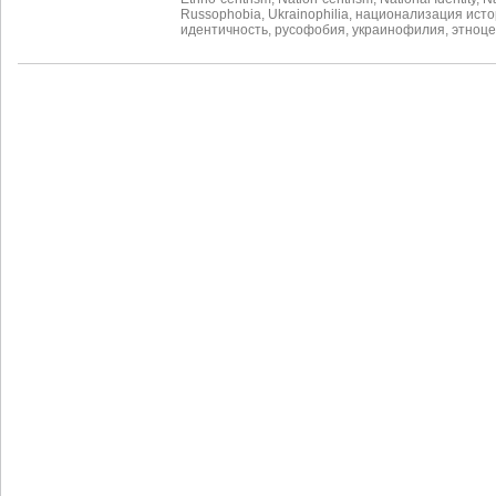
Russophobia
,
Ukrainophilia
,
национализация исто
идентичность
,
русофобия
,
украинофилия
,
этноц