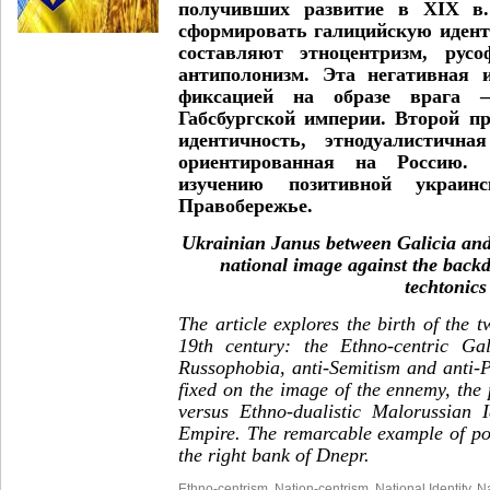
получивших развитие в XIX в
сформировать галицийскую идент
составляют этноцентризм, русо
антиполонизм. Эта негативная 
фиксацией на образе врага 
Габсбургской империи. Второй п
идентичность, этнодуалистичн
ориентированная на Россию. 
изучению позитивной украин
Правобережье.
Ukrainian Janus between Galicia and
national image against the backd
techtonics
The article explores the birth of the 
19th century: the Ethno-centric Gal
Russophobia, anti-Semitism and anti-P
fixed on the image of the ennemy, the
versus Ethno-dualistic Malorussian I
Empire. The remarcable example of pos
the right bank of Dnepr.
Ethno-centrism
,
Nation-centrism
,
National Identity
,
Na