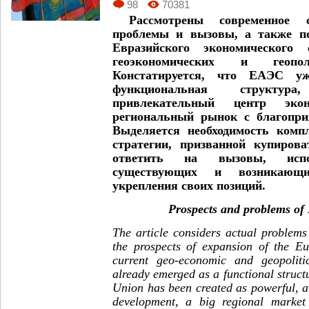
98
70381
Рассмотрены современное со
проблемы и вызовы, а также п
Евразийского экономического
геоэкономических и геопол
Констатируется, что
E
АЭС уж
функциональная структу
привлекательный центр экон
региональный рынок с благопри
Выделяется необходимость комп
стратегии, призванной купиров
ответить на вызовы, исп
существующих и возникающи
укрепления своих позиций.
Prospects and problems o
The article considers actual problems
the prospects of expansion of the E
current geo-economic and geopolit
already emerged as a functional struc
Union has been created as powerful, a
development, a big regional market