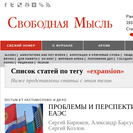
Ран
191
Ста
СВЕЖИЙ НОМЕР
О ЖУРНАЛЕ
АРХИВ
|
|
|
№1/2021
ANNOTATIONS AND KEY WORDS
АННОТАЦИИ И КЛЮЧЕВЫЕ СЛОВА
ОБЩЕ
|
|
|
|
|
ВЕЧНО
ДЛЯ ПАМЯТИ
ИЗ КНИГ
МИРОВАЯ АРЕНА
ПОЛОЖЕНИЕ ДЕЛ
ГОСУДАР
|
|
ПОЛЯХ
РЕЦЕНЗИИ
РАЗНОЕ
Список статей по тегу
«expansion»
Ниже представлены статьи с этим тегом
DICTUM ET FACTUM/СЛОВО И ДЕЛО
ПРОБЛЕМЫ И ПЕРСПЕКТ
ЕАЭС
Сергей Бирюков, Александр Барсу
Сергей Козлов.