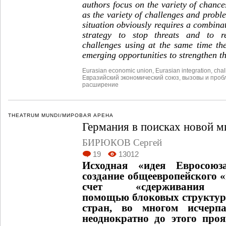
authors focus on the variety of chance
as the variety of challenges and prob
situation obviously requires a combina
strategy to stop threats and to r
challenges using at the same time the
emerging opportunities to strengthen th
Eurasian economic union
,
Eurasian integration
,
chal
Евразийский экономический союз
,
вызовы и про
расширение
THEATRUM MUNDI/МИРОВАЯ АРЕНА
Германия в поисках новой м
БИРЮКОВ Сергей
19
13012
Исходная «идея Евросоюз
создание общеевропейского 
счет «сдерживани
помощью блоковых структур
стран, во многом исчерпа
неоднократно до этого про