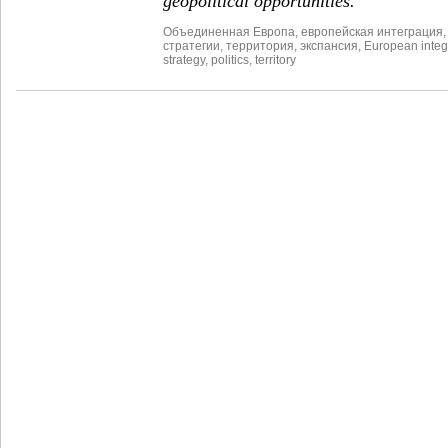
geopolitical opportunities.
Объединенная Европа
,
европейская интеграция
стратегии
,
территория
,
экспансия
,
European integ
strategy
,
politics
,
territory