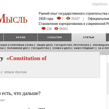
ПОДПИСКА
Ранний опыт государственного строительства
1918 года
7
26187
|
Официальные
Становление корпоративизма в современной Р
239
86901
АРХИВ
СОБЫТИЯ
СТАТЬИ
|
|
ТАЦИИ И КЛЮЧЕВЫЕ СЛОВА
ОБЩЕЕ ДЕЛО, ГОСУДАРСТВО, РЕСПУБЛИКА
НЕИЗВЕДАНН
|
|
|
|
|
ЕНА
ПОЛОЖЕНИЕ ДЕЛ
ГОСУДАРСТВО
СЛОВО И ДЕЛО
КАМО ГРЯДЕШИ?
ЗА И ПР
егу
«Constitution of
с этим тегом
есть, что дальше?
лег