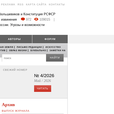
РЕКЛАМА
RSS
КАРТА САЙТА
КОНТАКТЫ
 большевиков и Конституция РСФСР
 извинения
972
109015
|
оссии. Угрозы и возможности
АВТОРЫ
ФОРУМ
|
|
АЯ ЗЕМЛЯ
ПИСЬМО РЕДАКЦИИ
ИСКУССТВО
|
|
|
ОТИВ
ОБРАЗ ЖИЗНИ
БУКВАЛЬНО
ЗАМЕТКИ НА
НАЙТИ
СВЕЖИЙ НОМЕР
№ 4/2026
Май / 2026
ЧИТАТЬ
Архив
ВЫПУСК ЖУРНАЛА