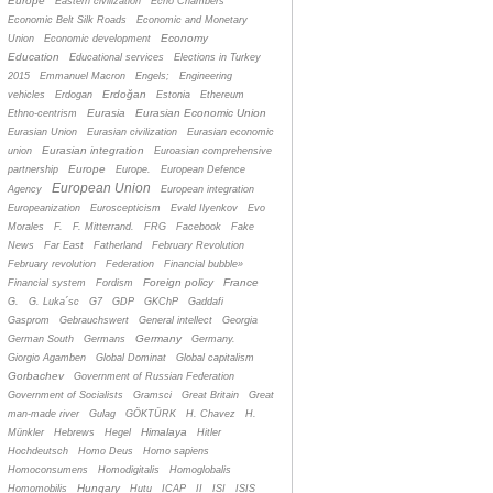
Europe
Eastern civilization
Echo Chambers
Economic Belt Silk Roads
Economic and Monetary
Economy
Union
Economic development
Education
Educational services
Elections in Turkey
2015
Emmanuel Macron
Engels;
Engineering
Erdoğan
vehicles
Erdogan
Estonia
Ethereum
Eurasia
Eurasian Economic Union
Ethno-centrism
Eurasian Union
Eurasian civilization
Eurasian economic
Eurasian integration
union
Euroasian comprehensive
Europe
partnership
Europe.
European Defence
European Union
Agency
European integration
Europeanization
Euroscepticism
Evald Ilyenkov
Evo
Morales
F.
F. Mitterrand.
FRG
Facebook
Fake
News
Far East
Fatherland
February Revolution
February revolution
Federation
Financial bubble»
Foreign policy
France
Financial system
Fordism
G.
G. Luka´sc
G7
GDP
GKChP
Gaddafi
Gasprom
Gebrauchswert
General intellect
Georgia
Germany
German South
Germans
Germany.
Giorgio Agamben
Global Dominat
Global capitalism
Gorbachev
Government of Russian Federation
Government of Socialists
Gramsci
Great Britain
Great
man-made river
Gulag
GÖKTÜRK
H. Chavez
H.
Himalaya
Münkler
Hebrews
Hegel
Hitler
Hochdeutsch
Homo Deus
Homo sapiens
Homoconsumens
Homodigitalis
Homoglobalis
Hungary
Homomobilis
Hutu
ICAP
II
ISI
ISIS