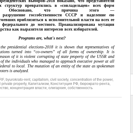
резидентских выборов-2018 показано, что представители
ых структур превратились в «совладельцев» всех форм
ости. Обосновано, что причина этого —
е разрушение госсобственности СССР и наделение ею
умевших приблизиться к исполнительной власти на всех ее
федерального до местного. Проанализирована мутация
арства как выразителя интересов всех избирателей.
Programs are, what's next?
the presidential elections-2018 it is shown that representatives of
tutions turned into “co-owners” of all forms of ownership. It is
 reason of it is violent corrupting of state property of the USSR and
t of the individuals who managed to approach executive power at all
federal to local. The mutation of an entity of the state as spokesman
 voters is analyzed.
 RF
,
byurokrato-rent
,
capitalism
,
civil society
,
concentration of the power
,
 private property
,
Капитализм
,
Конституция РФ
,
бюрократо-рента
,
ество
,
концентрация власти
,
олигархия
,
собственность