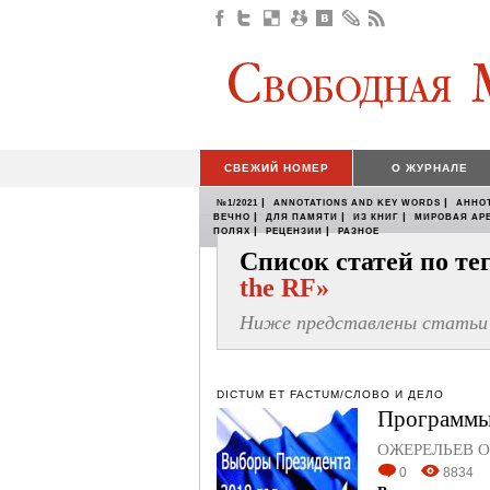
СВЕЖИЙ НОМЕР
О ЖУРНАЛЕ
|
|
№1/2021
ANNOTATIONS AND KEY WORDS
АННО
|
|
|
ВЕЧНО
ДЛЯ ПАМЯТИ
ИЗ КНИГ
МИРОВАЯ АР
|
|
ПОЛЯХ
РЕЦЕНЗИИ
РАЗНОЕ
Список статей по т
the RF»
Ниже представлены статьи 
DICTUM ET FACTUM/СЛОВО И ДЕЛО
Программы 
ОЖЕРЕЛЬЕВ О
0
8834