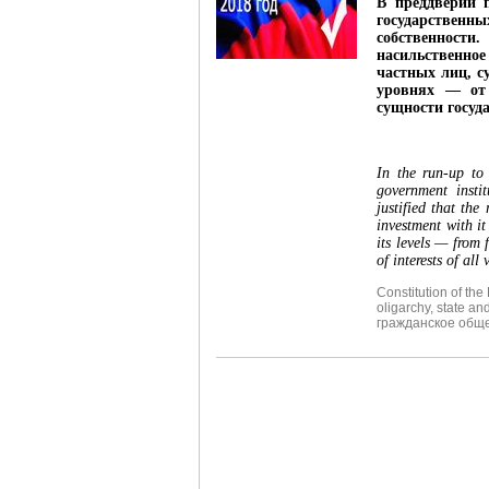
В преддверии п
государственн
собственн
насильственно
частных лиц, с
уровнях — от 
сущности госуд
In the run-up to 
government insti
justified that the
investment with i
its levels — from 
of interests of all
Constitution of the
oligarchy
,
state and
гражданское общ