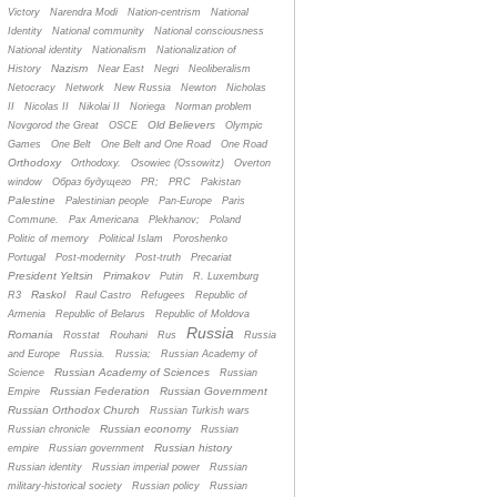
Victory
Narendra Modi
Nation-centrism
National
Identity
National community
National consciousness
National identity
Nationalism
Nationalization of
Nazism
History
Near East
Negri
Neoliberalism
Netocracy
Network
New Russia
Newton
Nicholas
II
Nicolas II
Nikolai II
Noriega
Norman problem
Old Believers
Novgorod the Great
OSCE
Olympic
Games
One Belt
One Belt and One Road
One Road
Orthodoxy
Orthodoxy.
Osowiec (Ossowitz)
Overton
window
Oбраз будущего
PR;
PRC
Pakistan
Palestine
Palestinian people
Pan-Europe
Paris
Commune.
Pax Americana
Plekhanov;
Poland
Politic of memory
Political Islam
Poroshenko
Portugal
Post-modernity
Post-truth
Precariat
President Yeltsin
Primakov
Putin
R. Luxemburg
Raskol
R3
Raul Castro
Refugees
Republic of
Armenia
Republic of Belarus
Republic of Moldova
Russia
Romania
Rosstat
Rouhani
Rus
Russia
and Europe
Russia.
Russia;
Russian Academy of
Russian Academy of Sciences
Science
Russian
Russian Federation
Russian Government
Empire
Russian Orthodox Church
Russian Turkish wars
Russian economy
Russian chronicle
Russian
Russian history
empire
Russian government
Russian identity
Russian imperial power
Russian
military-historical society
Russian policy
Russian