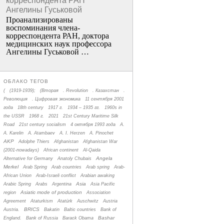
корреспондента РАН
Ангелины Гуськовой
Проанализированы
воспоминания члена­
корреспондента РАН, доктора
медицинских наук профессора
Ангелины Гуськовой …
ОБЛАКО ТЕГОВ
(
(1919-1939);
(Вторая
. Revolution
. Казахстан
.
Революция
. Цифровая экономика
11 сентября 2001
года
18th century
1917 г.
1934 – 1935 гг.
1960s in
the USSR
1968 г.
2021
21st Century Maritime Silk
Road
21st century socialism
4 октября 1993 года
A.
A. Karelin
A. Atambaev
A. I. Herzen
A. Pinochet
AKP
Adolphe Thiers
Afghanistan
Afghanistan War
(2001-nowadays)
African continent
Al-Qaida
Angela
Alternative for Germany
Anatoly Chubais
Merkel
Arab Spring
Arab countries
Arab spring
Arab-
African Union
Arab-Israeli conflict
Arabian awaking
Asia
Arabic Spring
Arabs
Argentina
Asia Pacific
Asiatic mode of production
region
Association
Agreement
Ataturkism
Atatürk
Auschwitz
Austria
BRICS
Austria.
Bakatin
Baltic countries
Bank of
Bashar
England.
Bank of Russia
Barack Obama