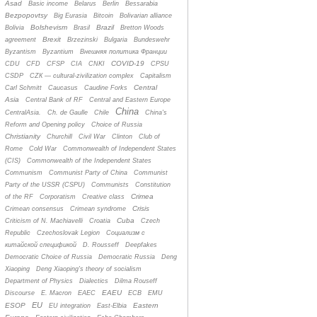
Asad
Basic income
Belarus
Berlin
Bessarabia
Bezpopovtsy
Big Eurasia
Bitcoin
Bolivarian alliance
Bolshevism
Brazil
Bolivia
Brasil
Bretton Woods
Brexit
agreement
Brzezinski
Bulgaria
Bundeswehr
Byzantism
Byzantium
Bнешняя политика Франции
COVID-19
CDU
CFD
CFSP
CIA
CNKI
CPSU
CSDP
CZК — cultural-zivilization complex
Capitalism
Central
Carl Schmitt
Caucasus
Caudine Forks
Asia
Central Bank of RF
Central and Eastern Europe
China
CentralAsia.
Ch. de Gaulle
Chile
China's
Reform and Opening policy
Choice of Russia
Christianity
Churchill
Civil War
Clinton
Club of
Rome
Cold War
Commonwealth of Independent States
(CIS)
Commonwealth of the Independent States
Communism
Communist Party of China
Communist
Party of the USSR (CSPU)
Communists
Constitution
Crimea
of the RF
Corporatism
Creative class
Crisis
Crimean consensus
Crimean syndrome
Cuba
Criticism of N. Machiavelli
Croatia
Czech
Republic
Czechoslovak Legion
Cоциализм с
китайской спецификой
D. Rousseff
Deepfakes
Democratic Choice of Russia
Democratic Russia
Deng
Xiaoping
Deng Xiaoping's theory of socialism
Department of Physics
Dialectics
Dilma Rouseff
EAEU
Discourse
E. Macron
EAEC
ECB
EMU
EU
ESOP
Eastern
EU integration
East-Elbia