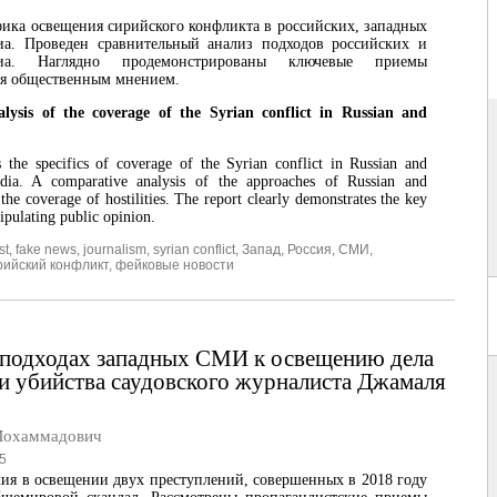
ика освещения сирийского конфликта в российских, западных
иа. Проведен сравнительный анализ подходов российских и
иа. Наглядно продемонстрированы ключевые приемы
я общественным мнением.
lysis of the coverage of the Syrian conflict in Russian and
 the specifics of coverage of the Syrian conflict in Russian and
dia. A comparative analysis of the approaches of Russian and
the coverage of hostilities. The report clearly demonstrates the key
ipulating public opinion.
st
,
fake news
,
journalism
,
syrian conflict
,
Запад
,
Россия
,
СМИ
,
рийский конфликт
,
фейковые новости
 подходах западных СМИ к освещению дела
и убийства саудовского журналиста Джамаля
Мохаммадович
5
ия в освещении двух преступлений, совершенных в 2018 году