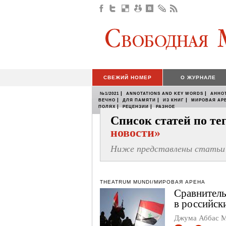
СВЕЖИЙ НОМЕР
О ЖУРНАЛЕ
|
|
№1/2021
ANNOTATIONS AND KEY WORDS
АННО
|
|
|
ВЕЧНО
ДЛЯ ПАМЯТИ
ИЗ КНИГ
МИРОВАЯ АР
|
|
ПОЛЯХ
РЕЦЕНЗИИ
РАЗНОЕ
Список статей по т
новости»
Ниже представлены статьи 
THEATRUM MUNDI/МИРОВАЯ АРЕНА
Сравнитель
в российск
Джума Аббас 