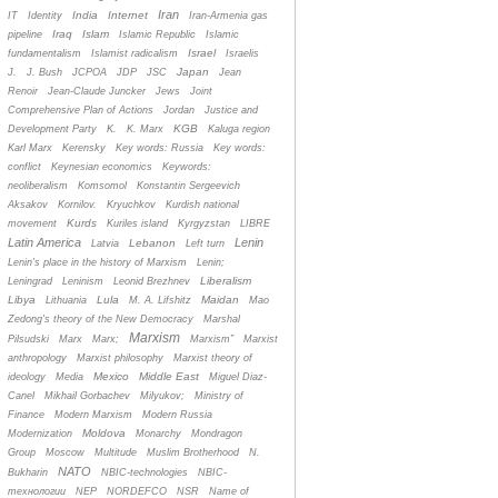
Iran
India
Internet
IT
Identity
Iran-Armenia gas
Iraq
Islam
pipeline
Islamic Republic
Islamic
Israel
fundamentalism
Islamist radicalism
Israelis
Japan
J.
J. Bush
JCPOA
JDP
JSC
Jean
Renoir
Jean-Claude Juncker
Jews
Joint
Comprehensive Plan of Actions
Jordan
Justice and
KGB
Development Party
K.
K. Marx
Kaluga region
Karl Marx
Kerensky
Key words: Russia
Key words:
conflict
Keynesian economics
Keywords:
neoliberalism
Komsomol
Konstantin Sergeevich
Aksakov
Kornilov.
Kryuchkov
Kurdish national
Kurds
movement
Kuriles island
Kyrgyzstan
LIBRE
Latin America
Lenin
Lebanon
Latvia
Left turn
Lenin's place in the history of Marxism
Lenin;
Liberalism
Leningrad
Leninism
Leonid Brezhnev
Libya
Lula
Maidan
Lithuania
M. A. Lifshitz
Mao
Zedong's theory of the New Democracy
Marshal
Marxism
Pilsudski
Marx
Marx;
Marxism”
Marxist
anthropology
Marxist philosophy
Marxist theory of
Mexico
Middle East
ideology
Media
Miguel Diaz-
Canel
Mikhail Gorbachev
Milyukov;
Ministry of
Finance
Modern Marxism
Modern Russia
Moldova
Modernization
Monarchy
Mondragon
Group
Moscow
Multitude
Muslim Brotherhood
N.
NATO
Bukharin
NBIC-technologies
NBIC-
технологии
NEP
NORDEFCO
NSR
Name of