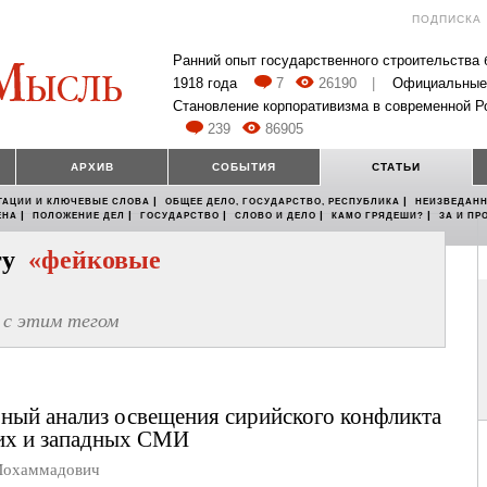
ПОДПИСКА
Ранний опыт государственного строительства
1918 года
7
26190
|
Официальные
Становление корпоративизма в современной Р
239
86905
АРХИВ
СОБЫТИЯ
СТАТЬИ
|
|
ТАЦИИ И КЛЮЧЕВЫЕ СЛОВА
ОБЩЕЕ ДЕЛО, ГОСУДАРСТВО, РЕСПУБЛИКА
НЕИЗВЕДАНН
|
|
|
|
|
ЕНА
ПОЛОЖЕНИЕ ДЕЛ
ГОСУДАРСТВО
СЛОВО И ДЕЛО
КАМО ГРЯДЕШИ?
ЗА И ПР
егу
«фейковые
с этим тегом
ный анализ освещения сирийского конфликта
их и западных СМИ
Мохаммадович