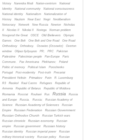
Victory
Narendra Modi
Nation-centrism
National
Identity
National community
National consciousness
National identity
Nationalism
Nationalization of
Nazism
History
Near East
Negri
Neoliberalism
Netocracy
Network
New Russia
Newton
Nicholas
II
Nicolas II
Nikolai II
Noriega
Norman problem
Old Believers
Novgorod the Great
OSCE
Olympic
Games
One Belt
One Belt and One Road
One Road
Orthodoxy
Orthodoxy.
Osowiec (Ossowitz)
Overton
window
Oбраз будущего
PR;
PRC
Pakistan
Palestine
Palestinian people
Pan-Europe
Paris
Commune.
Pax Americana
Plekhanov;
Poland
Politic of memory
Political Islam
Poroshenko
Portugal
Post-modernity
Post-truth
Precariat
President Yeltsin
Primakov
Putin
R. Luxemburg
Raskol
R3
Raul Castro
Refugees
Republic of
Armenia
Republic of Belarus
Republic of Moldova
Russia
Romania
Rosstat
Rouhani
Rus
Russia
and Europe
Russia.
Russia;
Russian Academy of
Russian Academy of Sciences
Science
Russian
Russian Federation
Russian Government
Empire
Russian Orthodox Church
Russian Turkish wars
Russian economy
Russian chronicle
Russian
Russian history
empire
Russian government
Russian identity
Russian imperial power
Russian
military-historical society
Russian policy
Russian