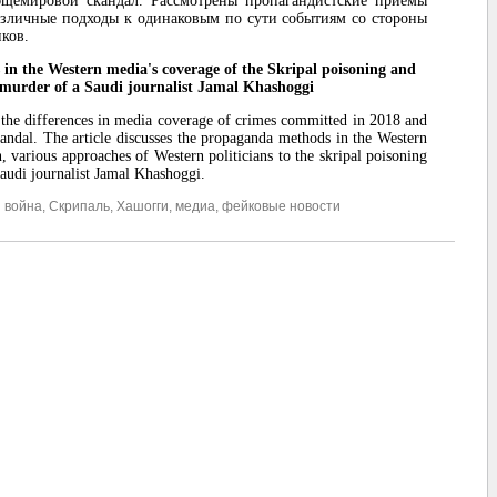
щемировой скандал. Рассмотрены пропагандистские приемы
азличные подходы к одинаковым по сути событиям со стороны
ков.
 in the Western media's coverage of the Skripal poisoning and
murder of a Saudi journalist Jamal Khashoggi
 the differences in media coverage of crimes committed in 2018 and
candal. The article discusses the propaganda methods in the Western
, various approaches of Western politicians to the skripal poisoning
audi journalist Jamal Khashoggi.
 война
,
Скрипаль
,
Хашогги
,
медиа
,
фейковые новости