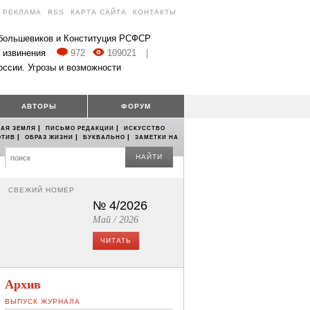
РЕКЛАМА
RSS
КАРТА САЙТА
КОНТАКТЫ
 большевиков и Конституция РСФСР
 извинения
972
109021
|
оссии. Угрозы и возможности
АВТОРЫ
ФОРУМ
|
|
АЯ ЗЕМЛЯ
ПИСЬМО РЕДАКЦИИ
ИСКУССТВО
|
|
|
ОТИВ
ОБРАЗ ЖИЗНИ
БУКВАЛЬНО
ЗАМЕТКИ НА
НАЙТИ
СВЕЖИЙ НОМЕР
№ 4/2026
Май / 2026
ЧИТАТЬ
Архив
ВЫПУСК ЖУРНАЛА