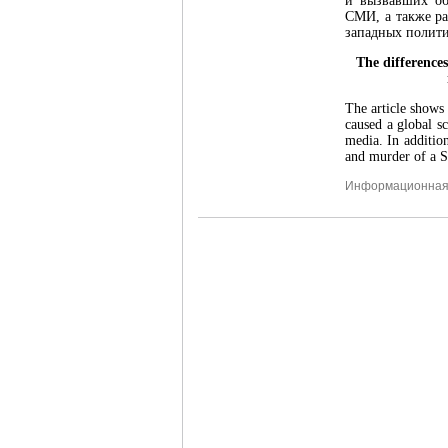
и вызвавших об
СМИ, а также р
западных полити
The differences
The article shows
caused a global s
media. In addition
and murder of a S
Информационная