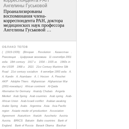
корреспондента РАН
Ангелины Гуськовой
Проанализированы
воспоминания члена­
корреспондента РАН, доктора
медицинских наук профессора
Ангелины Гуськовой …
ОБЛАКО ТЕГОВ
(
(1919-1939);
(Вторая
. Revolution
. Казахстан
.
Революция
. Цифровая экономика
11 сентября 2001
года
18th century
1917 г.
1934 – 1935 гг.
1960s in
the USSR
1968 г.
2021
21st Century Maritime Silk
Road
21st century socialism
4 октября 1993 года
A.
A. Karelin
A. Atambaev
A. I. Herzen
A. Pinochet
AKP
Adolphe Thiers
Afghanistan
Afghanistan War
(2001-nowadays)
African continent
Al-Qaida
Angela
Alternative for Germany
Anatoly Chubais
Merkel
Arab Spring
Arab countries
Arab spring
Arab-
African Union
Arab-Israeli conflict
Arabian awaking
Asia
Arabic Spring
Arabs
Argentina
Asia Pacific
Asiatic mode of production
region
Association
Agreement
Ataturkism
Atatürk
Auschwitz
Austria
BRICS
Austria.
Bakatin
Baltic countries
Bank of
Bashar
England.
Bank of Russia
Barack Obama