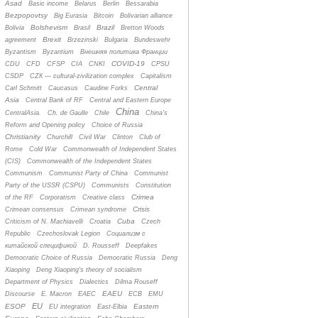
Asad
Basic income
Belarus
Berlin
Bessarabia
Bezpopovtsy
Big Eurasia
Bitcoin
Bolivarian alliance
Bolshevism
Brazil
Bolivia
Brasil
Bretton Woods
Brexit
agreement
Brzezinski
Bulgaria
Bundeswehr
Byzantism
Byzantium
Bнешняя политика Франции
COVID-19
CDU
CFD
CFSP
CIA
CNKI
CPSU
CSDP
CZК — cultural-zivilization complex
Capitalism
Central
Carl Schmitt
Caucasus
Caudine Forks
Asia
Central Bank of RF
Central and Eastern Europe
China
CentralAsia.
Ch. de Gaulle
Chile
China's
Reform and Opening policy
Choice of Russia
Christianity
Churchill
Civil War
Clinton
Club of
Rome
Cold War
Commonwealth of Independent States
(CIS)
Commonwealth of the Independent States
Communism
Communist Party of China
Communist
Party of the USSR (CSPU)
Communists
Constitution
Crimea
of the RF
Corporatism
Creative class
Crisis
Crimean consensus
Crimean syndrome
Cuba
Criticism of N. Machiavelli
Croatia
Czech
Republic
Czechoslovak Legion
Cоциализм с
китайской спецификой
D. Rousseff
Deepfakes
Democratic Choice of Russia
Democratic Russia
Deng
Xiaoping
Deng Xiaoping's theory of socialism
Department of Physics
Dialectics
Dilma Rouseff
EAEU
Discourse
E. Macron
EAEC
ECB
EMU
EU
ESOP
Eastern
EU integration
East-Elbia