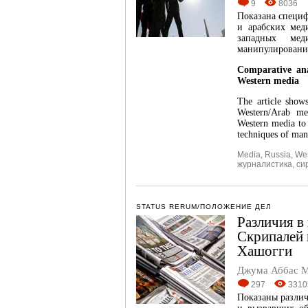
9
8036
Показана специф
и арабских мед
западных мед
манипулировани
Comparative ana
Western media
The article shows
Western/Arab me
Western media to 
techniques of man
Media
,
Russia
,
We
журналистика
,
си
STATUS RERUM/ПОЛОЖЕНИЕ ДЕЛ
Различия в
Скрипалей 
Хашогги
Джума Аббас 
297
3310
Показаны различ