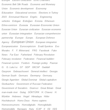
Europe
Eastern civilization
Echo Chambers
Economic Belt Silk Roads
Economic and Monetary
Economy
Union
Economic development
Education
Educational services
Elections in Turkey
2015
Emmanuel Macron
Engels;
Engineering
Erdoğan
vehicles
Erdogan
Estonia
Ethereum
Eurasia
Eurasian Economic Union
Ethno-centrism
Eurasian Union
Eurasian civilization
Eurasian economic
Eurasian integration
union
Euroasian comprehensive
Europe
partnership
Europe.
European Defence
European Union
Agency
European integration
Europeanization
Euroscepticism
Evald Ilyenkov
Evo
Morales
F.
F. Mitterrand.
FRG
Facebook
Fake
News
Far East
Fatherland
February Revolution
February revolution
Federation
Financial bubble»
Foreign policy
France
Financial system
Fordism
G.
G. Luka´sc
G7
GDP
GKChP
Gaddafi
Gasprom
Gebrauchswert
General intellect
Georgia
Germany
German South
Germans
Germany.
Giorgio Agamben
Global Dominat
Global capitalism
Gorbachev
Government of Russian Federation
Government of Socialists
Gramsci
Great Britain
Great
man-made river
Gulag
GÖKTÜRK
H. Chavez
H.
Himalaya
Münkler
Hebrews
Hegel
Hitler
Hochdeutsch
Homo Deus
Homo sapiens
Homoconsumens
Homodigitalis
Homoglobalis
Hungary
Homomobilis
Hutu
ICAP
II
ISI
ISIS