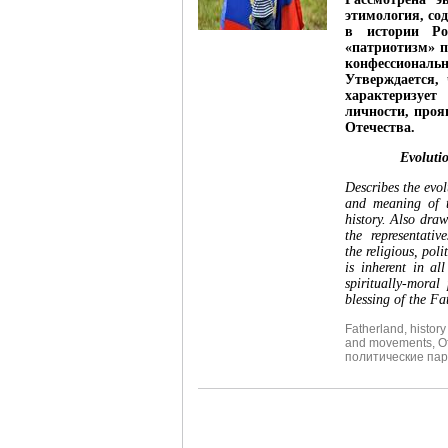
этимология, сод
в истории Ро
«патриотизм» п
конфессионал
Утверждается,
характеризуе
личности, проя
Отечества.
Evolutio
Describes the evol
and meaning of t
history. Also draw
the representati
the religious, pol
is inherent in al
spiritually-moral
blessing of the Fa
Fatherland
,
history
and movements
,
О
политические пар