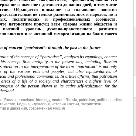
ержание и значение с древности до наших дней, в том числе
ссии. Обращается внимание на толкование понятия
редставителями не только различных эпох и народов, но и
ьных, политических и профессиональных сообществ.
 что патриотизм присущ всем сферам жизни общества и
т высший уровень духовно-нравственного развития
вляющегося в ее активной самореализации на благо своего
n of concept “patriotism”: through the past to the future
ution of the concept of “patriotism”, analyzes its etymology, content
his concept from antiquity to the present day, including Russian
s attention to the interpretation of the term “patriotism” is not only
ves of the various eras and peoples, but also representatives of
itical and professional communities. In article affirms, that patriotism
l areas of a life of a society and characterizes a highest level of
 progress of the person shown in its active self-realization for the
therland.
 of Russia
,
homeland
,
ideology
,
modern Russia
,
patriotism
,
political parties
течество
,
Родина
,
идеология
,
история России
,
патриотизм
,
тии и движения
,
современная Россия