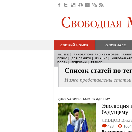
СВЕЖИЙ НОМЕР
О ЖУРНАЛЕ
|
|
№1/2021
ANNOTATIONS AND KEY WORDS
АННО
|
|
|
ВЕЧНО
ДЛЯ ПАМЯТИ
ИЗ КНИГ
МИРОВАЯ АР
|
|
ПОЛЯХ
РЕЦЕНЗИИ
РАЗНОЕ
Список статей по т
Ниже представлены статьи 
QUO VADIS?/КАМО ГРЯДЕШИ?
Эволюция п
будущему
ЛИВЦОВ Викт
428
1004
Рассмотрена э