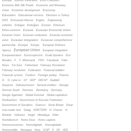
Europe
Eastern civilization
Echo Chambers
Economic Belt Silk Roads
Economic and Monetary
Economy
Union
Economic development
Education
Educational services
Elections in Turkey
2015
Emmanuel Macron
Engels;
Engineering
Erdoğan
vehicles
Erdogan
Estonia
Ethereum
Eurasia
Eurasian Economic Union
Ethno-centrism
Eurasian Union
Eurasian civilization
Eurasian economic
Eurasian integration
union
Euroasian comprehensive
Europe
partnership
Europe.
European Defence
European Union
Agency
European integration
Europeanization
Euroscepticism
Evald Ilyenkov
Evo
Morales
F.
F. Mitterrand.
FRG
Facebook
Fake
News
Far East
Fatherland
February Revolution
February revolution
Federation
Financial bubble»
Foreign policy
France
Financial system
Fordism
G.
G. Luka´sc
G7
GDP
GKChP
Gaddafi
Gasprom
Gebrauchswert
General intellect
Georgia
Germany
German South
Germans
Germany.
Giorgio Agamben
Global Dominat
Global capitalism
Gorbachev
Government of Russian Federation
Government of Socialists
Gramsci
Great Britain
Great
man-made river
Gulag
GÖKTÜRK
H. Chavez
H.
Himalaya
Münkler
Hebrews
Hegel
Hitler
Hochdeutsch
Homo Deus
Homo sapiens
Homoconsumens
Homodigitalis
Homoglobalis
Hungary
Homomobilis
Hutu
ICAP
II
ISI
ISIS