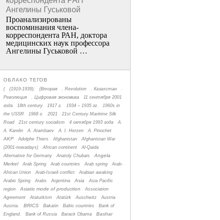
корреспондента РАН
Ангелины Гуськовой
Проанализированы
воспоминания члена­
корреспондента РАН, доктора
медицинских наук профессора
Ангелины Гуськовой …
ОБЛАКО ТЕГОВ
(
(1919-1939);
(Вторая
. Revolution
. Казахстан
.
Революция
. Цифровая экономика
11 сентября 2001
года
18th century
1917 г.
1934 – 1935 гг.
1960s in
the USSR
1968 г.
2021
21st Century Maritime Silk
Road
21st century socialism
4 октября 1993 года
A.
A. Karelin
A. Atambaev
A. I. Herzen
A. Pinochet
AKP
Adolphe Thiers
Afghanistan
Afghanistan War
(2001-nowadays)
African continent
Al-Qaida
Angela
Alternative for Germany
Anatoly Chubais
Merkel
Arab Spring
Arab countries
Arab spring
Arab-
African Union
Arab-Israeli conflict
Arabian awaking
Asia
Arabic Spring
Arabs
Argentina
Asia Pacific
Asiatic mode of production
region
Association
Agreement
Ataturkism
Atatürk
Auschwitz
Austria
BRICS
Austria.
Bakatin
Baltic countries
Bank of
Bashar
England.
Bank of Russia
Barack Obama