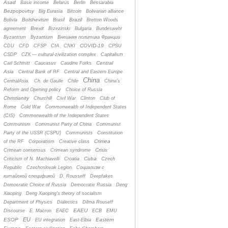
Asad
Basic income
Belarus
Berlin
Bessarabia
Bezpopovtsy
Big Eurasia
Bitcoin
Bolivarian alliance
Bolshevism
Brazil
Bolivia
Brasil
Bretton Woods
Brexit
agreement
Brzezinski
Bulgaria
Bundeswehr
Byzantism
Byzantium
Bнешняя политика Франции
COVID-19
CDU
CFD
CFSP
CIA
CNKI
CPSU
CSDP
CZК — cultural-zivilization complex
Capitalism
Central
Carl Schmitt
Caucasus
Caudine Forks
Asia
Central Bank of RF
Central and Eastern Europe
China
CentralAsia.
Ch. de Gaulle
Chile
China's
Reform and Opening policy
Choice of Russia
Christianity
Churchill
Civil War
Clinton
Club of
Rome
Cold War
Commonwealth of Independent States
(CIS)
Commonwealth of the Independent States
Communism
Communist Party of China
Communist
Party of the USSR (CSPU)
Communists
Constitution
Crimea
of the RF
Corporatism
Creative class
Crisis
Crimean consensus
Crimean syndrome
Cuba
Criticism of N. Machiavelli
Croatia
Czech
Republic
Czechoslovak Legion
Cоциализм с
китайской спецификой
D. Rousseff
Deepfakes
Democratic Choice of Russia
Democratic Russia
Deng
Xiaoping
Deng Xiaoping's theory of socialism
Department of Physics
Dialectics
Dilma Rouseff
EAEU
Discourse
E. Macron
EAEC
ECB
EMU
EU
ESOP
Eastern
EU integration
East-Elbia