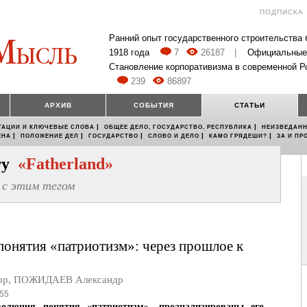
ПОДПИСКА
Ранний опыт государственного строительства
1918 года
7
26187
|
Официальные
Становление корпоративизма в современной Р
239
86897
АРХИВ
СОБЫТИЯ
СТАТЬИ
|
|
ТАЦИИ И КЛЮЧЕВЫЕ СЛОВА
ОБЩЕЕ ДЕЛО, ГОСУДАРСТВО, РЕСПУБЛИКА
НЕИЗВЕДАНН
|
|
|
|
|
ЕНА
ПОЛОЖЕНИЕ ДЕЛ
ГОСУДАРСТВО
СЛОВО И ДЕЛО
КАМО ГРЯДЕШИ?
ЗА И ПР
егу
«Fatherland»
с этим тегом
онятия «патриотизм»: через прошлое к
ор
,
ПОЖИДАЕВ Александр
55
волюция понятия «патриотизм», проанализированы его