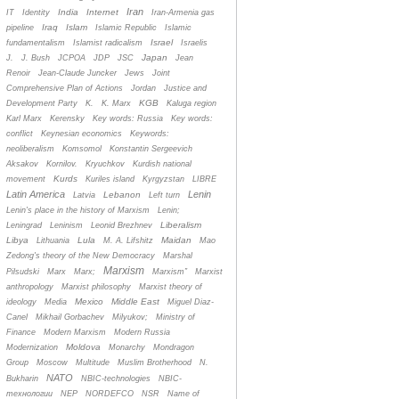
Iran
India
Internet
IT
Identity
Iran-Armenia gas
Iraq
Islam
pipeline
Islamic Republic
Islamic
Israel
fundamentalism
Islamist radicalism
Israelis
Japan
J.
J. Bush
JCPOA
JDP
JSC
Jean
Renoir
Jean-Claude Juncker
Jews
Joint
Comprehensive Plan of Actions
Jordan
Justice and
KGB
Development Party
K.
K. Marx
Kaluga region
Karl Marx
Kerensky
Key words: Russia
Key words:
conflict
Keynesian economics
Keywords:
neoliberalism
Komsomol
Konstantin Sergeevich
Aksakov
Kornilov.
Kryuchkov
Kurdish national
Kurds
movement
Kuriles island
Kyrgyzstan
LIBRE
Latin America
Lenin
Lebanon
Latvia
Left turn
Lenin's place in the history of Marxism
Lenin;
Liberalism
Leningrad
Leninism
Leonid Brezhnev
Libya
Lula
Maidan
Lithuania
M. A. Lifshitz
Mao
Zedong's theory of the New Democracy
Marshal
Marxism
Pilsudski
Marx
Marx;
Marxism”
Marxist
anthropology
Marxist philosophy
Marxist theory of
Mexico
Middle East
ideology
Media
Miguel Diaz-
Canel
Mikhail Gorbachev
Milyukov;
Ministry of
Finance
Modern Marxism
Modern Russia
Moldova
Modernization
Monarchy
Mondragon
Group
Moscow
Multitude
Muslim Brotherhood
N.
NATO
Bukharin
NBIC-technologies
NBIC-
технологии
NEP
NORDEFCO
NSR
Name of