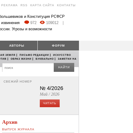
РЕКЛАМА
RSS
КАРТА САЙТА
КОНТАКТЫ
 большевиков и Конституция РСФСР
 извинения
972
109012
|
оссии. Угрозы и возможности
АВТОРЫ
ФОРУМ
|
|
АЯ ЗЕМЛЯ
ПИСЬМО РЕДАКЦИИ
ИСКУССТВО
|
|
|
ОТИВ
ОБРАЗ ЖИЗНИ
БУКВАЛЬНО
ЗАМЕТКИ НА
НАЙТИ
СВЕЖИЙ НОМЕР
№ 4/2026
Май / 2026
ЧИТАТЬ
Архив
ВЫПУСК ЖУРНАЛА