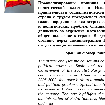
Проанализированы причины 
политической власти в Исп
правительства социалистической
страна с трудом преодолевает си
годов, породившего ряд острых 
и политических проблем. Специа
движению за отделение Каталони
общее положение в стране. Выд
стоящие перед администрацией 
существующие возможности и рис
Spain on a Steep Poli
The article analyses the causes and c
political power in Spain and the 
Government of the Socialist Party. 
country is having a hard time overco
2008-2009, that gave birth to a numbe
and political problems. Special attenti
movement in Catalonia and its impact 
the country. The text highlights the
administration of Pedro Sanchez, iden
and risks.