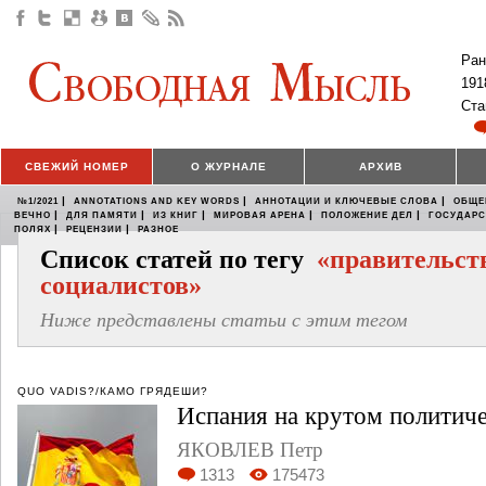
Ран
191
Ста
СВЕЖИЙ НОМЕР
О ЖУРНАЛЕ
АРХИВ
|
|
|
№1/2021
ANNOTATIONS AND KEY WORDS
АННОТАЦИИ И КЛЮЧЕВЫЕ СЛОВА
ОБЩЕ
|
|
|
|
|
ВЕЧНО
ДЛЯ ПАМЯТИ
ИЗ КНИГ
МИРОВАЯ АРЕНА
ПОЛОЖЕНИЕ ДЕЛ
ГОСУДАР
|
|
ПОЛЯХ
РЕЦЕНЗИИ
РАЗНОЕ
Список статей по тегу
«правительст
социалистов»
Ниже представлены статьи с этим тегом
QUO VADIS?/КАМО ГРЯДЕШИ?
Испания на крутом политич
ЯКОВЛЕВ Петр
1313
175473