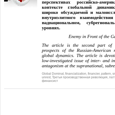
перспективах российско-амер
контексте глобальной динами
широко обсуждаемой и малоиссл
внутриэлитного взаимодействи
наднациональном, субрегиона
уровнях.
Enemy in Front of the 
The article is the second part of 
prospects of the Russian-American r
global dynamics. The article is devo
low-investigated issue of inter- and in
antagonism at the supranational, subre
Global Dominat
,
financialization
,
financier
,
pattern
,
s
unrest
,
Третья производственная революция
,
пат
финансист