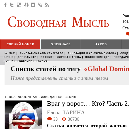
Ран
191
Ста
СВЕЖИЙ НОМЕР
О ЖУРНАЛЕ
АРХИВ
|
|
|
№1/2021
ANNOTATIONS AND KEY WORDS
АННОТАЦИИ И КЛЮЧЕВЫЕ СЛОВА
ОБЩЕ
|
|
|
|
|
ВЕЧНО
ДЛЯ ПАМЯТИ
ИЗ КНИГ
МИРОВАЯ АРЕНА
ПОЛОЖЕНИЕ ДЕЛ
ГОСУДАР
|
|
ПОЛЯХ
РЕЦЕНЗИИ
РАЗНОЕ
Список статей по тегу
«Global Domin
Ниже представлены статьи с этим тегом
TERRA INCOGNITA/НЕИЗВЕДАННАЯ ЗЕМЛЯ
Враг у ворот… Кто? Часть 2
Елена ЛАРИНА
33
36736
Статья является второй частью 