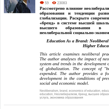
59
23083
Рассмотрено влияние неолиберал
образования и тенденции разв
глобализации. Раскрыто совреме
«бренд» в системе высшей школы
высшего образования в у
неолиберальной социально-эконом
Education As a Brand: Neoliberal
Higher Educa
This article examines neoliberal pra
The author analyses the impact of neo
system and trends in the development of
of globalization. The concept of "b
expended. The author provides a for
development in the conditions of pres
social and economic model.
Neoliberalism
,
brand
,
economics of education
,
educa
education
,
Неолиберализм
,
бренд
,
высшее образ
услуга
,
экономика образования