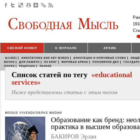
Ран
191
Ста
СВЕЖИЙ НОМЕР
О ЖУРНАЛЕ
АРХИВ
|
|
|
№1/2021
ANNOTATIONS AND KEY WORDS
АННОТАЦИИ И КЛЮЧЕВЫЕ СЛОВА
ОБЩЕ
|
|
|
|
|
ВЕЧНО
ДЛЯ ПАМЯТИ
ИЗ КНИГ
МИРОВАЯ АРЕНА
ПОЛОЖЕНИЕ ДЕЛ
ГОСУДАР
|
|
ПОЛЯХ
РЕЦЕНЗИИ
РАЗНОЕ
Список статей по тегу
«educational
services»
Ниже представлены статьи с этим тегом
MODUS VIVENDI/ОБРАЗ ЖИЗНИ
Образование как бренд: нео
практика в высшем образов
БАКИРОВ Эрлан