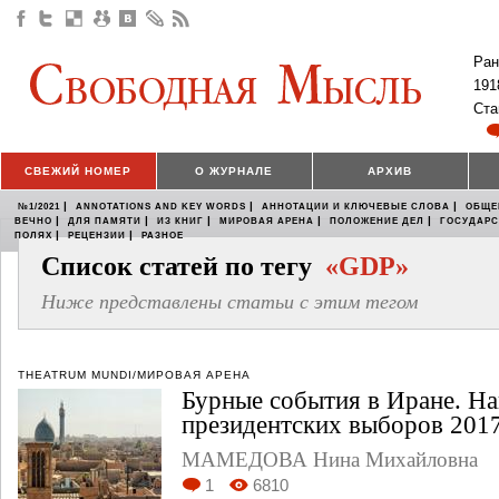
Ран
191
Ста
СВЕЖИЙ НОМЕР
О ЖУРНАЛЕ
АРХИВ
|
|
|
№1/2021
ANNOTATIONS AND KEY WORDS
АННОТАЦИИ И КЛЮЧЕВЫЕ СЛОВА
ОБЩЕ
|
|
|
|
|
ВЕЧНО
ДЛЯ ПАМЯТИ
ИЗ КНИГ
МИРОВАЯ АРЕНА
ПОЛОЖЕНИЕ ДЕЛ
ГОСУДАР
|
|
ПОЛЯХ
РЕЦЕНЗИИ
РАЗНОЕ
Список статей по тегу
«GDP»
Ниже представлены статьи с этим тегом
THEATRUM MUNDI/МИРОВАЯ АРЕНА
Бурные события в Иране. На
президентских выборов 2017
МАМЕДОВА Нина Михайловна
1
6810