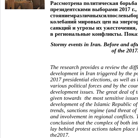
Рассмотрена политическая борьба 
президентскими выборами 2017 г.,
стояниемразличныхсилпослевыбор
колебаний мировых цен на энерго
санкций и угрозы их ужесточен
в региональные конфликты. Показ
Stormy events in Iran. Before and afte
of the 2017
The research provides a review the diffi
development in Iran triggered by the po
2017 presidential elections, as well as 
various political forces and by the cou
development issues. The great deal of th
given towards the most sensitive issues
development of the Islamic Republic of 
trends, sanctions regime (and threat of 
and involvement in regional conflicts.
conclusion that the complex of both in
lay behind protest actions taken place i
the2017.