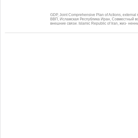
GDP
,
Joint Comprehensive Plan of Actions
,
external 
ВВП
,
Исламская Республика Иран
,
Совместный в
внешние связи. Islamic Republic of Iran
,
жиз- ненн