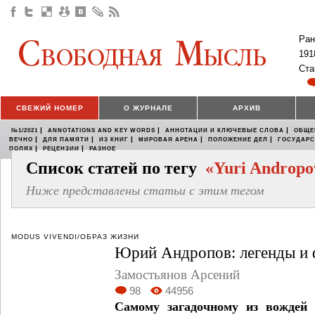
Ран
191
Ста
СВЕЖИЙ НОМЕР
О ЖУРНАЛЕ
АРХИВ
|
|
|
№1/2021
ANNOTATIONS AND KEY WORDS
АННОТАЦИИ И КЛЮЧЕВЫЕ СЛОВА
ОБЩЕ
|
|
|
|
|
ВЕЧНО
ДЛЯ ПАМЯТИ
ИЗ КНИГ
МИРОВАЯ АРЕНА
ПОЛОЖЕНИЕ ДЕЛ
ГОСУДАР
|
|
ПОЛЯХ
РЕЦЕНЗИИ
РАЗНОЕ
Список статей по тегу
«Yuri Andropo
Ниже представлены статьи с этим тегом
MODUS VIVENDI/ОБРАЗ ЖИЗНИ
Юрий Андропов: легенды и 
Замостьянов Арсений
98
44956
Самому загадочному из вождей