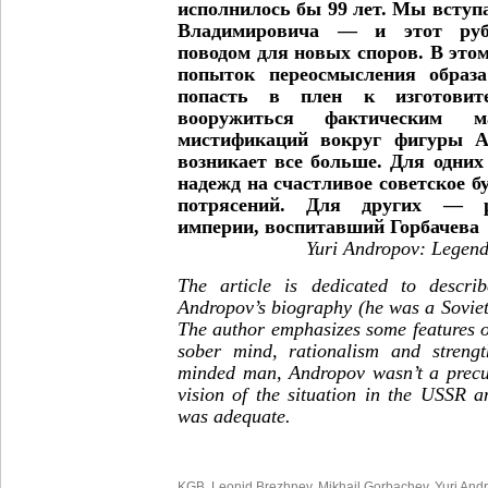
исполнилось
бы 99 лет. Мы вступ
Владимировича — и
этот ру
поводом для новых споров. В это
попыток переосмысления обра
попасть в плен к изготовит
вооружиться фактиче
ским ма
мистификаций вокруг фигуры 
возникает все больше. Для одни
надежд
на счастливое советское б
потрясений. Для дру
гих — ра
империи, воспитавший Горбачева
Yuri Andropov: Legend
The article is dedicated to descri
Andropov’s biography (he was a Soviet
The author emphasizes some features o
sober mind, rationalism and strengt
minded man, Andropov wasn’t a precur
vision of the situation in the USSR a
was adequate.
KGB
,
Leonid Brezhnev
,
Mikhail Gorbachev
,
Yuri And