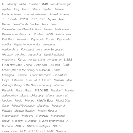
Iran
India
Internet
IT
Identity
Iran-Armenia gas
Iraq
Islam
pipeline
Islamic Republic
Islamic
Israel
fundamentalism
Islamist radicalism
Israelis
Japan
J.
J. Bush
JCPOA
JDP
JSC
Jean
Renoir
Jean-Claude Juncker
Jews
Joint
Comprehensive Plan of Actions
Jordan
Justice and
KGB
Development Party
K.
K. Marx
Kaluga region
Karl Marx
Kerensky
Key words: Russia
Key words:
conflict
Keynesian economics
Keywords:
neoliberalism
Komsomol
Konstantin Sergeevich
Aksakov
Kornilov.
Kryuchkov
Kurdish national
Kurds
movement
Kuriles island
Kyrgyzstan
LIBRE
Latin America
Lenin
Lebanon
Latvia
Left turn
Lenin's place in the history of Marxism
Lenin;
Liberalism
Leningrad
Leninism
Leonid Brezhnev
Libya
Lula
Maidan
Lithuania
M. A. Lifshitz
Mao
Zedong's theory of the New Democracy
Marshal
Marxism
Pilsudski
Marx
Marx;
Marxism”
Marxist
anthropology
Marxist philosophy
Marxist theory of
Mexico
Middle East
ideology
Media
Miguel Diaz-
Canel
Mikhail Gorbachev
Milyukov;
Ministry of
Finance
Modern Marxism
Modern Russia
Moldova
Modernization
Monarchy
Mondragon
Group
Moscow
Multitude
Muslim Brotherhood
N.
NATO
Bukharin
NBIC-technologies
NBIC-
технологии
NEP
NORDEFCO
NSR
Name of