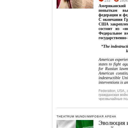
153
1604
Американский
попыткам выс
федерации и фе
С окончания Гр
США закреплен
состоит из «н
Федеральное в
государственно
“The indestructi
l
American experien
states to fight a
for Russian lawm
American constit
indestructible Un
interventions is an
Federation
,
USA.
,
гражданская войн
чрезвычайные по
THEATRUM MUNDI/МИРОВАЯ АРЕНА
Эволюция и