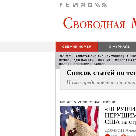
СВЕЖИЙ НОМЕР
О ЖУРНАЛЕ
|
|
№1/2021
ANNOTATIONS AND KEY WORDS
АННО
|
|
|
ВЕЧНО
ДЛЯ ПАМЯТИ
ИЗ КНИГ
МИРОВАЯ АР
|
|
ПОЛЯХ
РЕЦЕНЗИИ
РАЗНОЕ
Список статей по т
Ниже представлены статьи 
MODUS VIVENDI/ОБРАЗ ЖИЗНИ
«НЕРУШИ
НЕРУШИМЫ
США на стр
ДОМРИН Алек