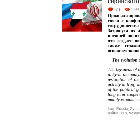
сирийского
101
1155
Проанализиров
связи с конфл
сотрудничеств
Затронута их 
внешней полити
что создает по
также сглажи
основном эконо
The evolution o
The key areas of 
in Syria are analy
restoration of th
activity in Iraq, 
of the political g
long-term coopera
mainly economic 
Iraq
,
Russia
,
Syria
война. Iran
,
между