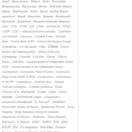
Asad
Basic income
Belarus
Berlin
Bessarabia
Bezpopovtsy
Big Eurasia
Bitcoin
Bolivarian alliance
Bolshevism
Brazil
Bolivia
Brasil
Bretton Woods
Brexit
agreement
Brzezinski
Bulgaria
Bundeswehr
Byzantism
Byzantium
Bнешняя политика Франции
COVID-19
CDU
CFD
CFSP
CIA
CNKI
CPSU
CSDP
CZК — cultural-zivilization complex
Capitalism
Central
Carl Schmitt
Caucasus
Caudine Forks
Asia
Central Bank of RF
Central and Eastern Europe
China
CentralAsia.
Ch. de Gaulle
Chile
China's
Reform and Opening policy
Choice of Russia
Christianity
Churchill
Civil War
Clinton
Club of
Rome
Cold War
Commonwealth of Independent States
(CIS)
Commonwealth of the Independent States
Communism
Communist Party of China
Communist
Party of the USSR (CSPU)
Communists
Constitution
Crimea
of the RF
Corporatism
Creative class
Crisis
Crimean consensus
Crimean syndrome
Cuba
Criticism of N. Machiavelli
Croatia
Czech
Republic
Czechoslovak Legion
Cоциализм с
китайской спецификой
D. Rousseff
Deepfakes
Democratic Choice of Russia
Democratic Russia
Deng
Xiaoping
Deng Xiaoping's theory of socialism
Department of Physics
Dialectics
Dilma Rouseff
EAEU
Discourse
E. Macron
EAEC
ECB
EMU
EU
ESOP
Eastern
EU integration
East-Elbia