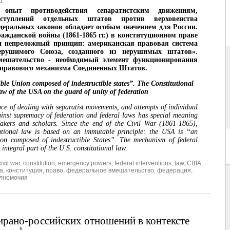
1
 опыт противодействия сепаратистским движениям,
туплений отдельных штатов против верховенства
деральных законов обладает особым значением для России.
ажданской войны (1861-1865 гг.) в конституционном праве
 непреложный принцип: американская правовая система
ерушимого Союза, созданного из нерушимых штатов».
мешательство - необходимый элемент функционирования
-правового механизма Соединенных Штатов.
ble Union composed of indestructible states”. The Constitutional
aw of the USA on the guard of unity of federation
ce of dealing with separatist movements, and attempts of individual
gainst supremacy of federation and federal laws has special meaning
akers and scholars. Since the end of the Civil War (1861-1865),
utional law is based on an immutable principle: the USA is “an
ion composed of indestructible States”. The mechanism of federal
 integral part of the U.S. constitutional law.
civil war
,
constitution
,
emergency powers
,
federal interventions
,
law
,
США
,
а
,
конституция
,
право
,
федеральное вмешательство
,
федерация
,
лномочия
рано-российских отношений в контексте