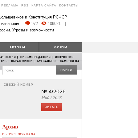
РЕКЛАМА
RSS
КАРТА САЙТА
КОНТАКТЫ
 большевиков и Конституция РСФСР
 извинения
972
109021
|
оссии. Угрозы и возможности
АВТОРЫ
ФОРУМ
|
|
АЯ ЗЕМЛЯ
ПИСЬМО РЕДАКЦИИ
ИСКУССТВО
|
|
|
ОТИВ
ОБРАЗ ЖИЗНИ
БУКВАЛЬНО
ЗАМЕТКИ НА
НАЙТИ
СВЕЖИЙ НОМЕР
№ 4/2026
Май / 2026
ЧИТАТЬ
Архив
ВЫПУСК ЖУРНАЛА