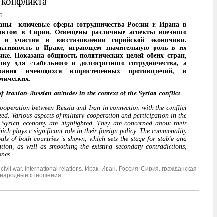
 конфликта
5
аны ключевые сферы сотрудничества России и Ирана в
иктом в Сирии. Освещены различные аспекты военного
а и участия в восстановлении сирийской экономики.
активность в Ираке, играющем значительную роль в их
ке. Показана общность политических целей обеих стран,
чву для стабильного и долгосрочного сотрудничества, а
вания имеющихся второстепенных противоречий, в
мических.
f Iranian-Russian attitudes in the context of the Syrian conflict
cooperation between Russia and Iran in connection with the conflict
zed. Various aspects of military cooperation and participation in the
e Syrian economy are highlighted. They are concerned about their
which plays a significant role in their foreign policy. The commonality
oals of both countries is shown, which sets the stage for stable and
tion, as well as smoothing the existing secondary contradictions,
ones.
,
civil war
,
international relations
,
Ирак
,
Иран
,
Россия
,
Сирия
,
гражданская
народные отношения