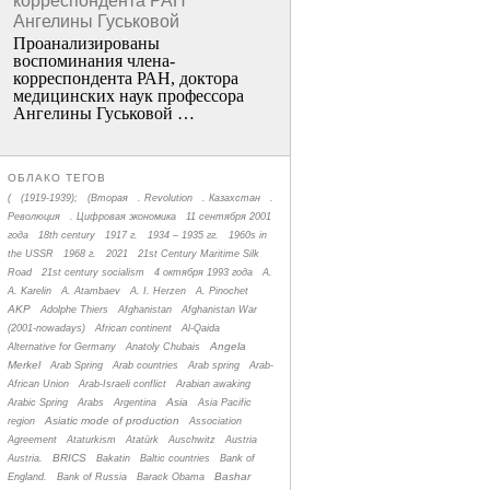
корреспондента РАН
Ангелины Гуськовой
Проанализированы
воспоминания члена­
корреспондента РАН, доктора
медицинских наук профессора
Ангелины Гуськовой …
ОБЛАКО ТЕГОВ
(
(1919-1939);
(Вторая
. Revolution
. Казахстан
.
Революция
. Цифровая экономика
11 сентября 2001
года
18th century
1917 г.
1934 – 1935 гг.
1960s in
the USSR
1968 г.
2021
21st Century Maritime Silk
Road
21st century socialism
4 октября 1993 года
A.
A. Karelin
A. Atambaev
A. I. Herzen
A. Pinochet
AKP
Adolphe Thiers
Afghanistan
Afghanistan War
(2001-nowadays)
African continent
Al-Qaida
Angela
Alternative for Germany
Anatoly Chubais
Merkel
Arab Spring
Arab countries
Arab spring
Arab-
African Union
Arab-Israeli conflict
Arabian awaking
Asia
Arabic Spring
Arabs
Argentina
Asia Pacific
Asiatic mode of production
region
Association
Agreement
Ataturkism
Atatürk
Auschwitz
Austria
BRICS
Austria.
Bakatin
Baltic countries
Bank of
Bashar
England.
Bank of Russia
Barack Obama