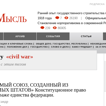
ПОДПИСКА
Ранний опыт государственного строительства
1918 года
7
26190
|
Официальные
Становление корпоративизма в современной Р
239
86905
АРХИВ
СОБЫТИЯ
СТАТЬИ
|
|
ТАЦИИ И КЛЮЧЕВЫЕ СЛОВА
ОБЩЕЕ ДЕЛО, ГОСУДАРСТВО, РЕСПУБЛИКА
НЕИЗВЕДАНН
|
|
|
|
|
ЕНА
ПОЛОЖЕНИЕ ДЕЛ
ГОСУДАРСТВО
СЛОВО И ДЕЛО
КАМО ГРЯДЕШИ?
ЗА И ПР
егу
«civil war»
с этим тегом
МЫЙ СОЮЗ, СОЗДАННЫЙ ИЗ
Х ШТАТОВ» Конституционное право
аже единства федерации.
сандр