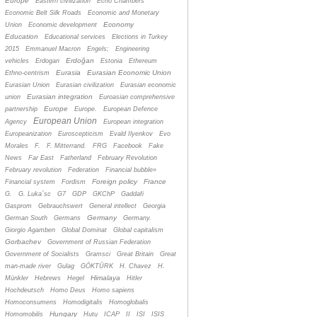
Europe
Eastern civilization
Echo Chambers
Economic Belt Silk Roads
Economic and Monetary
Economy
Union
Economic development
Education
Educational services
Elections in Turkey
2015
Emmanuel Macron
Engels;
Engineering
Erdoğan
vehicles
Erdogan
Estonia
Ethereum
Eurasia
Eurasian Economic Union
Ethno-centrism
Eurasian Union
Eurasian civilization
Eurasian economic
Eurasian integration
union
Euroasian comprehensive
Europe
partnership
Europe.
European Defence
European Union
Agency
European integration
Europeanization
Euroscepticism
Evald Ilyenkov
Evo
Morales
F.
F. Mitterrand.
FRG
Facebook
Fake
News
Far East
Fatherland
February Revolution
February revolution
Federation
Financial bubble»
Foreign policy
France
Financial system
Fordism
G.
G. Luka´sc
G7
GDP
GKChP
Gaddafi
Gasprom
Gebrauchswert
General intellect
Georgia
Germany
German South
Germans
Germany.
Giorgio Agamben
Global Dominat
Global capitalism
Gorbachev
Government of Russian Federation
Government of Socialists
Gramsci
Great Britain
Great
man-made river
Gulag
GÖKTÜRK
H. Chavez
H.
Himalaya
Münkler
Hebrews
Hegel
Hitler
Hochdeutsch
Homo Deus
Homo sapiens
Homoconsumens
Homodigitalis
Homoglobalis
Hungary
Homomobilis
Hutu
ICAP
II
ISI
ISIS