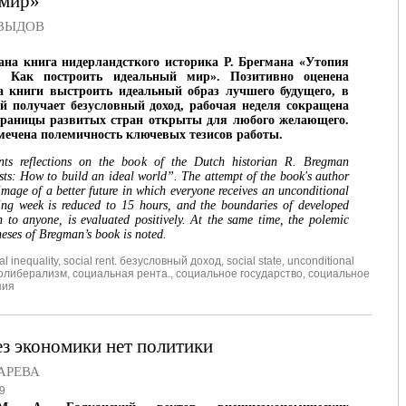
 мир»
ВЫДОВ
на книга нидерландсткого историка Р. Брегмана «Утопия
: Как построить идеальный мир». Позитивно оценена
а книги выстроить идеальный образ лучшего будущего, в
 получает безусловный доход, рабочая неделя сокращена
 границы развитых стран открыты для любого желающего.
тмечена полемичность ключевых тезисов работы.
ents reflections on the book of the Dutch historian R. Bregman
sts: How to build an ideal world”. The attempt of the book's author
image of a better future in which everyone receives an unconditional
ing week is reduced to 15 hours, and the boundaries of developed
n to anyone, is evaluated positively. At the same time, the polemic
heses of Bregman’s book is noted.
al inequality
,
social rent. безусловный доход
,
social state
,
unconditional
олиберализм
,
социальная рента.
,
социальное государство
,
социальное
пия
ез экономики нет политики
АРЕВА
9