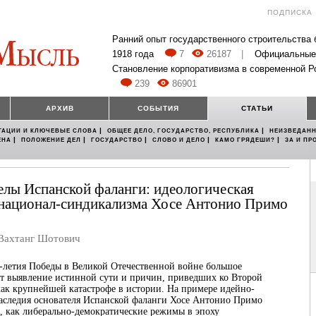
ПОДПИСКА
Ранний опыт государственного строительства
1918 года
7
26187
|
Официальные
Становление корпоративизма в современной Р
239
86901
АРХИВ
СОБЫТИЯ
СТАТЬИ
|
|
ТАЦИИ И КЛЮЧЕВЫЕ СЛОВА
ОБЩЕЕ ДЕЛО, ГОСУДАРСТВО, РЕСПУБЛИКА
НЕИЗВЕДАНН
|
|
|
|
|
ЕНА
ПОЛОЖЕНИЕ ДЕЛ
ГОСУДАРСТВО
СЛОВО И ДЕЛО
КАМО ГРЯДЕШИ?
ЗА И ПР
елы Испанской фаланги: идеологическая
национал-синдикализма Хосе Антонио Примо
ахтанг Шотович
-летия Победы в Великой Отечественной войне большое
ет выявление истинной сути и причин, приведших ко Второй
ак крупнейшей катастрофе в истории. На примере идейно-
аследия основателя Испанской фаланги Хосе Антонио Примо
, как либерально-демократические режимы в эпоху