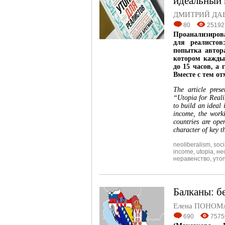
идеальный
ДМИТРИЙ ДА
80
25192
Проанализирова
для реалистов
попытка автор
котором каждый
до 15 часов, а
Вместе с тем о
The article pres
“Utopia for Reali
to build an ideal 
income, the work
countries are ope
character of key t
neoliberalism
,
soci
income
,
utopia
,
не
неравенство
,
уто
Балканы: б
Елена ПОНОМ
690
7575