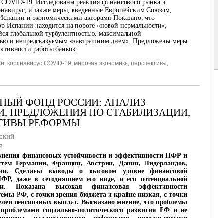
 COVID-19. Исследованы реакция финансового рынка и
онавирус, а также меры, введенные Европейским Союзом,
Испании и экономическими акторами Показано, что
ор Испании находится на пороге «новой нормальности»,
ся глобальной турбулентностью, максимальной
тью и непредсказуемым «завтрашним днем». Предложены меры
ктивности работы банков.
ки
,
коронавирус COVID-19
,
мировая экономика
,
перспективы
,
НЫЙ ФОНД РОССИИ: АНАЛИЗ
И, ПРЕДЛОЖЕНИЯ ПО СТАБИЛИЗАЦИИ,
ТИВЫ РЕФОРМЫ
ский
2
внения финансовых устойчивости и эффективности ПФР и
стем Германии, Франции, Австрии, Дании, Нидерландов,
и. Сделаны выводы о высоком уровне финансовой
ПФР, даже в сегодняшнем его виде, и его потенциальной
сти. Показана высокая финансовая эффективности
темы РФ, с точки зрения бюджета и крайне низкая, с точки
елей пенсионных выплат. Высказано мнение, что проблемы
роблемами социально-политического развития РФ и не
решены паллиативными реформами предлагаемыми