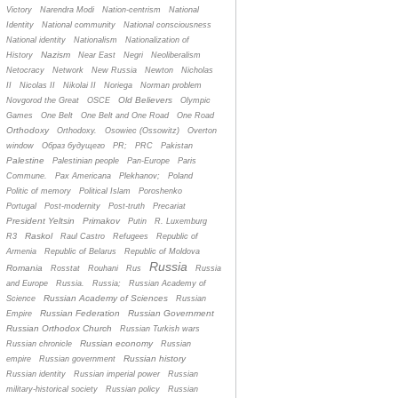
Victory
Narendra Modi
Nation-centrism
National
Identity
National community
National consciousness
National identity
Nationalism
Nationalization of
Nazism
History
Near East
Negri
Neoliberalism
Netocracy
Network
New Russia
Newton
Nicholas
II
Nicolas II
Nikolai II
Noriega
Norman problem
Old Believers
Novgorod the Great
OSCE
Olympic
Games
One Belt
One Belt and One Road
One Road
Orthodoxy
Orthodoxy.
Osowiec (Ossowitz)
Overton
window
Oбраз будущего
PR;
PRC
Pakistan
Palestine
Palestinian people
Pan-Europe
Paris
Commune.
Pax Americana
Plekhanov;
Poland
Politic of memory
Political Islam
Poroshenko
Portugal
Post-modernity
Post-truth
Precariat
President Yeltsin
Primakov
Putin
R. Luxemburg
Raskol
R3
Raul Castro
Refugees
Republic of
Armenia
Republic of Belarus
Republic of Moldova
Russia
Romania
Rosstat
Rouhani
Rus
Russia
and Europe
Russia.
Russia;
Russian Academy of
Russian Academy of Sciences
Science
Russian
Russian Federation
Russian Government
Empire
Russian Orthodox Church
Russian Turkish wars
Russian economy
Russian chronicle
Russian
Russian history
empire
Russian government
Russian identity
Russian imperial power
Russian
military-historical society
Russian policy
Russian