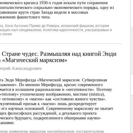
номического кризиса 1930-х годов искали пути сохранения
питалистического социально-экономического порядка, одну из
равившие круги стран Запада видели в массовых
ижениях фашистского типа.
га
,
Хосе Антонио Примо де Ривера
,
испанский фашизм
,
история
нацио-нал-синдикализм
,
политика идентичности
,
ультраправые и
о-логии
 Стране чудес. Размышляя над книгой Энди
 «Магический марксизм»
рий Александрович
ига Энди Мерифилда «Магический марксизм. Субверсивная
бражение». По мнению Мерифилда, кризис современного
чается в излишнем рационализме и «негативности». Поэтому
 «теплому» утопическому воображению, мистике (mística),
 оптимизму» и «магии» как «состоянию живого чувства».
екулятивный призыв к «магии» лишь дискредитирует
 его научных оснований. Современному марксизму не хватает
щих философских рассуждений, а детального проекта
ческого будущего, подкрепленного обширными научно-
наниями.
лизм
,
коммунизм
,
марксизм
,
неолиберализм
,
посткапитализм
,