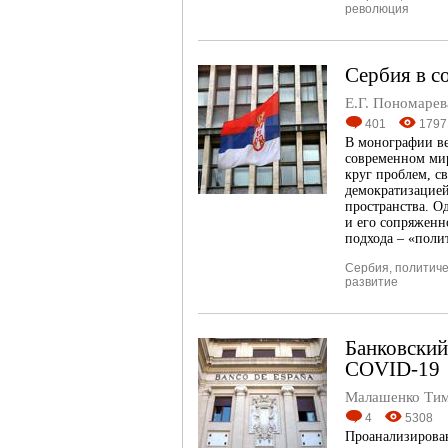
революция
Сербия в с
Е.Г. Пономарев
401
1797
В монографии в
современном ми
круг проблем, с
демократизацией
пространства. О
и его сопряженн
подхода – «поли
Сербия
,
политич
развитие
Банковский
COVID-19
Малашенко Тим
4
5308
Проанализирован