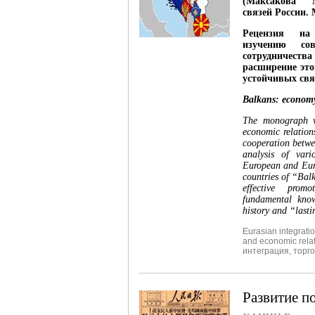
(Максакова 
связей России. 
Рецензия н
изучению со
сотрудничеств
расширение это
устойчивых свя
Balkans: economy 
The monograph w
economic relation
cooperation betwe
analysis of vari
European and Eura
countries of “Bal
effective prom
fundamental know
history and “last
Eurasian integrati
and economic rela
интеграция
,
торг
Развитие п