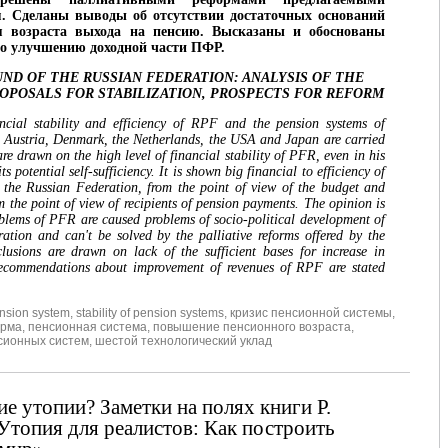
м. Сделаны выводы об отсутствии достаточных оснований
я возраста выхода на пенсию. Высказаны и обоснованы
о улучшению доходной части ПФР.
ND OF THE RUSSIAN FEDERATION: ANALYSIS OF THE
ROPOSALS FOR STABILIZATION, PROSPECTS FOR REFORM
ncial stability and efficiency of RPF and the pension systems of
Austria, Denmark, the Netherlands, the USA and Japan are carried
re drawn on the high level of financial stability of PFR, even in his
ts potential self-sufficiency. It is shown big financial to efficiency of
 the Russian Federation, from the point of view of the budget and
m the point of view of recipients of pension payments. The opinion is
oblems of PFR are caused problems of socio-political development of
ation and can't be solved by the palliative reforms offered by the
usions are drawn on lack of the sufficient bases for increase in
Recommendations about improvement of revenues of RPF are stated
nsion system
,
stability of pension systems
,
кризис пенсионной системы
,
орма
,
пенсионная система
,
повышение пенсионного возраста
,
сионных систем
,
шестой технологический уклад
е утопии? Заметки на полях книги Р.
Утопия для реалистов: Как построить