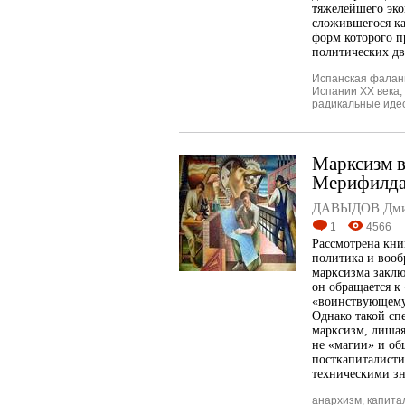
тяжелейшего эко
сложившегося ка
форм которого п
политических дв
Испанская фалан
Испании ХХ века
,
радикальные иде
Марксизм в
Мерифилда
ДАВЫДОВ Дмит
1
4566
Рассмотрена кн
политика и воо
марксизма заклю
он обращается к
«воинствующему
Однако такой сп
марксизм, лишая
не «магии» и об
посткапиталисти
техническими з
анархизм
,
капита