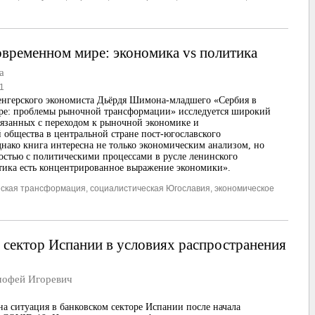
овременном мире: экономика vs политика
а
1
енгерского экономиста Дьёрдя Шимона-младшего «Сербия в
ре: проблемы рыночной трансформации» исследуется широкий
вязанных с переходом к рыночной экономике и
 общества в центральной стране пост-югославского
днако книга интересна не только экономическим анализом, но
остью с политическими процессами в русле ленинского
тика есть концентрированное выражение экономики».
еская трансформация
,
социалистическая Югославия
,
экономическое
 сектор Испании в условиях распространения
офей Игоревич
а ситуация в банковском секторе Испании после начала