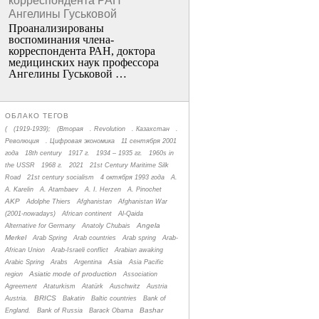
корреспондента РАН
Ангелины Гуськовой
Проанализированы
воспоминания члена­
корреспондента РАН, доктора
медицинских наук профессора
Ангелины Гуськовой …
ОБЛАКО ТЕГОВ
(
(1919-1939);
(Вторая
. Revolution
. Казахстан
.
Революция
. Цифровая экономика
11 сентября 2001
года
18th century
1917 г.
1934 – 1935 гг.
1960s in
the USSR
1968 г.
2021
21st Century Maritime Silk
Road
21st century socialism
4 октября 1993 года
A.
A. Karelin
A. Atambaev
A. I. Herzen
A. Pinochet
AKP
Adolphe Thiers
Afghanistan
Afghanistan War
(2001-nowadays)
African continent
Al-Qaida
Angela
Alternative for Germany
Anatoly Chubais
Merkel
Arab Spring
Arab countries
Arab spring
Arab-
African Union
Arab-Israeli conflict
Arabian awaking
Asia
Arabic Spring
Arabs
Argentina
Asia Pacific
Asiatic mode of production
region
Association
Agreement
Ataturkism
Atatürk
Auschwitz
Austria
BRICS
Austria.
Bakatin
Baltic countries
Bank of
Bashar
England.
Bank of Russia
Barack Obama