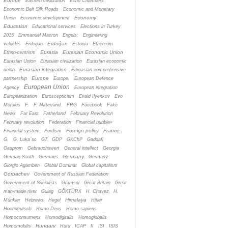
Europe
Eastern civilization
Echo Chambers
Economic Belt Silk Roads
Economic and Monetary
Economy
Union
Economic development
Education
Educational services
Elections in Turkey
2015
Emmanuel Macron
Engels;
Engineering
Erdoğan
vehicles
Erdogan
Estonia
Ethereum
Eurasia
Eurasian Economic Union
Ethno-centrism
Eurasian Union
Eurasian civilization
Eurasian economic
Eurasian integration
union
Euroasian comprehensive
Europe
partnership
Europe.
European Defence
European Union
Agency
European integration
Europeanization
Euroscepticism
Evald Ilyenkov
Evo
Morales
F.
F. Mitterrand.
FRG
Facebook
Fake
News
Far East
Fatherland
February Revolution
February revolution
Federation
Financial bubble»
Foreign policy
France
Financial system
Fordism
G.
G. Luka´sc
G7
GDP
GKChP
Gaddafi
Gasprom
Gebrauchswert
General intellect
Georgia
Germany
German South
Germans
Germany.
Giorgio Agamben
Global Dominat
Global capitalism
Gorbachev
Government of Russian Federation
Government of Socialists
Gramsci
Great Britain
Great
man-made river
Gulag
GÖKTÜRK
H. Chavez
H.
Himalaya
Münkler
Hebrews
Hegel
Hitler
Hochdeutsch
Homo Deus
Homo sapiens
Homoconsumens
Homodigitalis
Homoglobalis
Hungary
Homomobilis
Hutu
ICAP
II
ISI
ISIS