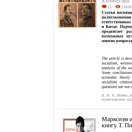
ХАНИН Гирш
12
13435
Статья посвяще
политэкономии
ответственным 
и Китае. Подче
продвигает ра
возможных пут
многие вопросы 
The article is de
socialism, writte
analysis of the s
Some conclusions
economic theory 
socialism creati
questions are not 
В.
,
И.
,
К.
,
Ленин;
,
М
политическая
,
со
Марксизм и
книгу Т. Пи