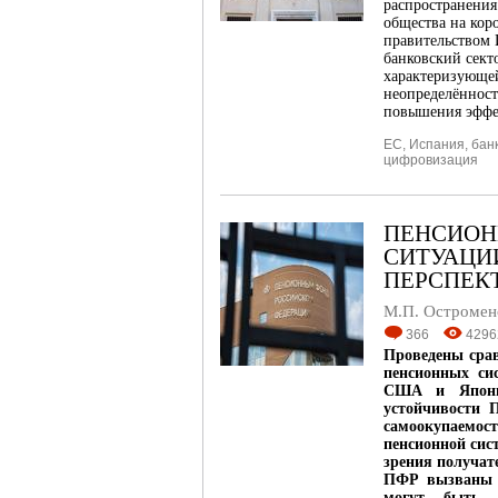
распространения
общества на кор
правительством 
банковский сект
характеризующей
неопределённос
повышения эффе
ЕС
,
Испания
,
бан
цифровизация
ПЕНСИОН
СИТУАЦИ
ПЕРСПЕК
М.П. Остромен
366
4296
Проведены сра
пенсионных си
США и Япони
устойчивости 
самоокупаемо
пенсионной сис
зрения получат
ПФР вызваны п
могут быть 