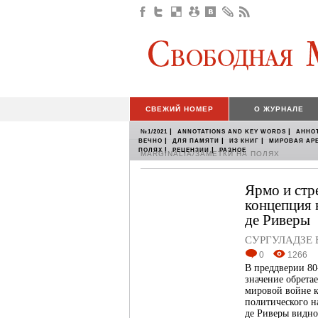
СВЕЖИЙ НОМЕР
О ЖУРНАЛЕ
|
|
№1/2021
ANNOTATIONS AND KEY WORDS
АННО
|
|
|
ВЕЧНО
ДЛЯ ПАМЯТИ
ИЗ КНИГ
МИРОВАЯ АР
|
|
ПОЛЯХ
РЕЦЕНЗИИ
РАЗНОЕ
MARGINALIA/ЗАМЕТКИ НА ПОЛЯХ
Ярмо и стр
концепция 
де Риверы
СУРГУЛАДЗЕ В
0
1266
В преддверии 80
значение обрета
мировой войне к
политического н
де Риверы видно