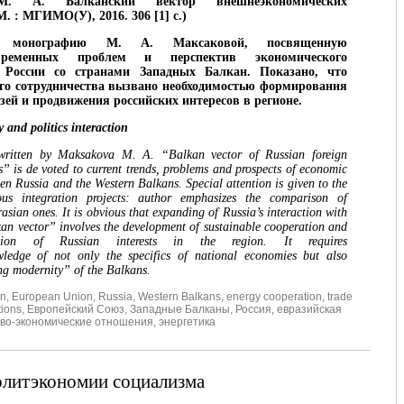
М. А. Балканский вектор внешнеэкономических
М. : МГИМО(У), 2016. 306 [1] с.)
а монографию М. А. Максаковой, посвященную
временных проблем и перспектив экономического
а России со странами Западных Балкан. Показано, что
го сотрудничества вызвано необходимостью формирования
зей и продвижения российских интересов в регионе.
and politics interaction
ritten by Maksakova M. A. “Balkan vector of Russian foreign
s” is de voted to current trends, problems and prospects of economic
en Russia and the Western Balkans. Special attention is given to the
ous integration projects: author emphasizes the comparison of
sian ones. It is obvious that expanding of Russia’s interaction with
kan vector” involves the development of sustainable cooperation and
otion of Russian interests in the region. It requires
ledge of not only the specifics of national economies but also
ing modernity” of the Balkans.
on
,
European Union
,
Russia
,
Western Balkans
,
energy cooperation
,
trade
tions
,
Европейский Союз
,
Западные Балканы
,
Россия
,
евразийская
ово-экономические отношения
,
энергетика
олитэкономии социализма