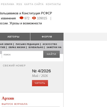
РЕКЛАМА
RSS
КАРТА САЙТА
КОНТАКТЫ
 большевиков и Конституция РСФСР
 извинения
972
109015
|
оссии. Угрозы и возможности
АВТОРЫ
ФОРУМ
|
|
АЯ ЗЕМЛЯ
ПИСЬМО РЕДАКЦИИ
ИСКУССТВО
|
|
|
ОТИВ
ОБРАЗ ЖИЗНИ
БУКВАЛЬНО
ЗАМЕТКИ НА
НАЙТИ
СВЕЖИЙ НОМЕР
№ 4/2026
Май / 2026
ЧИТАТЬ
Архив
ВЫПУСК ЖУРНАЛА