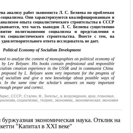
на анализу работ экономиста Л. C. Беляева по проблемам
 социализма. Они характеризуются квалифицированным и
анализом опыта социалистического строительства в СССР
ркивается, что часть выводов Л. С. Беляева существенно
звитие политэкономии социализма и представления о
ях социалистического строительства. Вместе с тем, на
удовлетворительного ответа исследователь не дает.
Political Economy of Socialism Development
voted to analyze the content of monographies on political economy of
n by Lev Belyaev. His books contain professional and responsible
ocialism creation experience in the USSR and in communist China.
 proposed by L. Belyaev seem very important for the progress of
of socialism and give a new knowledge about possible ways of
on. In the same time the scholar’s answers on many important
enough proper and correct.
аркс;
,
СССР;
,
Сталин
,
Ф.
,
Энгельс;
,
в
,
возрождение
,
крах
,
плановая
,
циализма
,
социализма;
,
теория;
,
экономика;
,
экономическая
,
экономия
 буржуазная экономическая наука. Отклик на
кетти "Капитал в XXI веке"