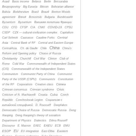
Asad
Basic income
Belarus
Berlin
Bessarabia
Bezpopovtsy
Big Eurasia
Bitcoin
Bolivarian alliance
Bolshevism
Brazil
Bolivia
Brasil
Bretton Woods
Brexit
agreement
Brzezinski
Bulgaria
Bundeswehr
Byzantism
Byzantium
Bнешняя политика Франции
COVID-19
CDU
CFD
CFSP
CIA
CNKI
CPSU
CSDP
CZК — cultural-zivilization complex
Capitalism
Central
Carl Schmitt
Caucasus
Caudine Forks
Asia
Central Bank of RF
Central and Eastern Europe
China
CentralAsia.
Ch. de Gaulle
Chile
China's
Reform and Opening policy
Choice of Russia
Christianity
Churchill
Civil War
Clinton
Club of
Rome
Cold War
Commonwealth of Independent States
(CIS)
Commonwealth of the Independent States
Communism
Communist Party of China
Communist
Party of the USSR (CSPU)
Communists
Constitution
Crimea
of the RF
Corporatism
Creative class
Crisis
Crimean consensus
Crimean syndrome
Cuba
Criticism of N. Machiavelli
Croatia
Czech
Republic
Czechoslovak Legion
Cоциализм с
китайской спецификой
D. Rousseff
Deepfakes
Democratic Choice of Russia
Democratic Russia
Deng
Xiaoping
Deng Xiaoping's theory of socialism
Department of Physics
Dialectics
Dilma Rouseff
EAEU
Discourse
E. Macron
EAEC
ECB
EMU
EU
ESOP
Eastern
EU integration
East-Elbia