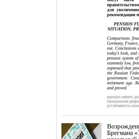
правительство
для увеличени
рекомендации п
PENSION FU
SITUATION, P
Comparisons fina
Germany, France, 
out. Conclusions a
today's look, and i
pension system of
extremely low, fro
expressed that pr
the Russian Feder
government. Concl
retirement age. 
and proved.
pension reform
,
pe
пенсионная реф
устойчивость пен
Возрождени
Брегмана «