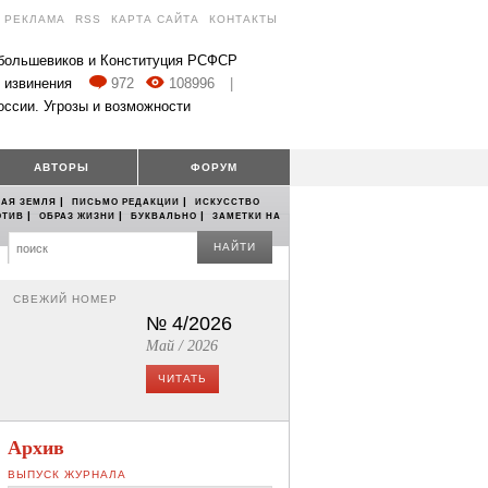
РЕКЛАМА
RSS
КАРТА САЙТА
КОНТАКТЫ
 большевиков и Конституция РСФСР
 извинения
972
108996
|
оссии. Угрозы и возможности
АВТОРЫ
ФОРУМ
|
|
АЯ ЗЕМЛЯ
ПИСЬМО РЕДАКЦИИ
ИСКУССТВО
|
|
|
ОТИВ
ОБРАЗ ЖИЗНИ
БУКВАЛЬНО
ЗАМЕТКИ НА
НАЙТИ
СВЕЖИЙ НОМЕР
№ 4/2026
Май / 2026
ЧИТАТЬ
Архив
ВЫПУСК ЖУРНАЛА