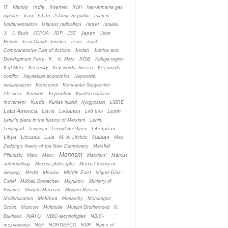
Iran
India
Internet
IT
Identity
Iran-Armenia gas
Iraq
Islam
pipeline
Islamic Republic
Islamic
Israel
fundamentalism
Islamist radicalism
Israelis
Japan
J.
J. Bush
JCPOA
JDP
JSC
Jean
Renoir
Jean-Claude Juncker
Jews
Joint
Comprehensive Plan of Actions
Jordan
Justice and
KGB
Development Party
K.
K. Marx
Kaluga region
Karl Marx
Kerensky
Key words: Russia
Key words:
conflict
Keynesian economics
Keywords:
neoliberalism
Komsomol
Konstantin Sergeevich
Aksakov
Kornilov.
Kryuchkov
Kurdish national
Kurds
movement
Kuriles island
Kyrgyzstan
LIBRE
Latin America
Lenin
Lebanon
Latvia
Left turn
Lenin's place in the history of Marxism
Lenin;
Liberalism
Leningrad
Leninism
Leonid Brezhnev
Libya
Lula
Maidan
Lithuania
M. A. Lifshitz
Mao
Zedong's theory of the New Democracy
Marshal
Marxism
Pilsudski
Marx
Marx;
Marxism”
Marxist
anthropology
Marxist philosophy
Marxist theory of
Mexico
Middle East
ideology
Media
Miguel Diaz-
Canel
Mikhail Gorbachev
Milyukov;
Ministry of
Finance
Modern Marxism
Modern Russia
Moldova
Modernization
Monarchy
Mondragon
Group
Moscow
Multitude
Muslim Brotherhood
N.
NATO
Bukharin
NBIC-technologies
NBIC-
технологии
NEP
NORDEFCO
NSR
Name of