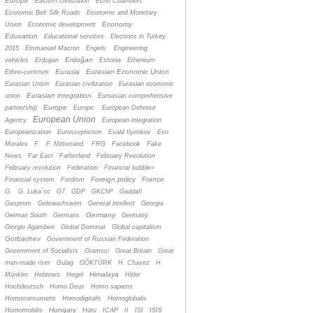
Europe
Eastern civilization
Echo Chambers
Economic Belt Silk Roads
Economic and Monetary
Economy
Union
Economic development
Education
Educational services
Elections in Turkey
2015
Emmanuel Macron
Engels;
Engineering
Erdoğan
vehicles
Erdogan
Estonia
Ethereum
Eurasia
Eurasian Economic Union
Ethno-centrism
Eurasian Union
Eurasian civilization
Eurasian economic
Eurasian integration
union
Euroasian comprehensive
Europe
partnership
Europe.
European Defence
European Union
Agency
European integration
Europeanization
Euroscepticism
Evald Ilyenkov
Evo
Morales
F.
F. Mitterrand.
FRG
Facebook
Fake
News
Far East
Fatherland
February Revolution
February revolution
Federation
Financial bubble»
Foreign policy
France
Financial system
Fordism
G.
G. Luka´sc
G7
GDP
GKChP
Gaddafi
Gasprom
Gebrauchswert
General intellect
Georgia
Germany
German South
Germans
Germany.
Giorgio Agamben
Global Dominat
Global capitalism
Gorbachev
Government of Russian Federation
Government of Socialists
Gramsci
Great Britain
Great
man-made river
Gulag
GÖKTÜRK
H. Chavez
H.
Himalaya
Münkler
Hebrews
Hegel
Hitler
Hochdeutsch
Homo Deus
Homo sapiens
Homoconsumens
Homodigitalis
Homoglobalis
Hungary
Homomobilis
Hutu
ICAP
II
ISI
ISIS