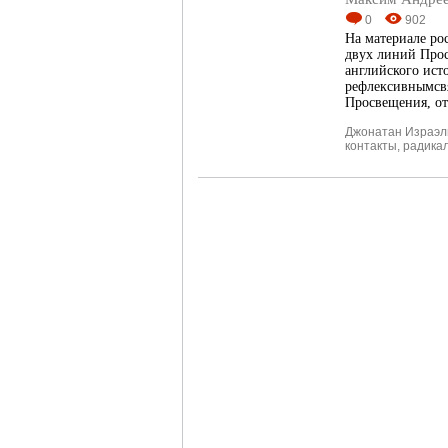
0
902
На материале ро
двух линий Прос
английского ист
рефлексивнымсвя
Просвещения, от
Джонатан Израэл
контакты
,
радика