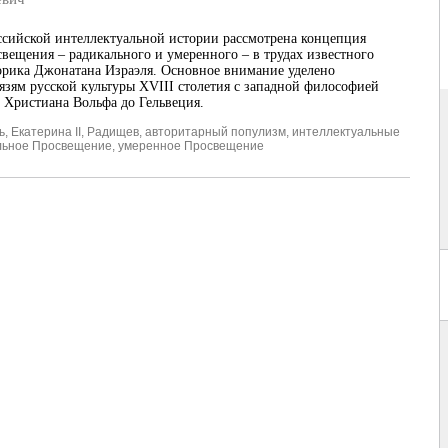
ссийской интеллектуальной истории
рассмотрена концепция
вещения – радикального и умеренного – в трудах известного
орика Джонатана Израэля. Основное внимание уделено
зям русской культуры XVIII столетия с западной философией
 Христиана Вольфа до Гельвеция.
ь
,
Екатерина II
,
Радищев
,
авторитарный популизм
,
интеллектуальные
льное Просвещение
,
умеренное Просвещение