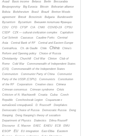
Asad
Basic income
Belarus
Berlin
Bessarabia
Bezpopovtsy
Big Eurasia
Bitcoin
Bolivarian alliance
Bolshevism
Brazil
Bolivia
Brasil
Bretton Woods
Brexit
agreement
Brzezinski
Bulgaria
Bundeswehr
Byzantism
Byzantium
Bнешняя политика Франции
COVID-19
CDU
CFD
CFSP
CIA
CNKI
CPSU
CSDP
CZК — cultural-zivilization complex
Capitalism
Central
Carl Schmitt
Caucasus
Caudine Forks
Asia
Central Bank of RF
Central and Eastern Europe
China
CentralAsia.
Ch. de Gaulle
Chile
China's
Reform and Opening policy
Choice of Russia
Christianity
Churchill
Civil War
Clinton
Club of
Rome
Cold War
Commonwealth of Independent States
(CIS)
Commonwealth of the Independent States
Communism
Communist Party of China
Communist
Party of the USSR (CSPU)
Communists
Constitution
Crimea
of the RF
Corporatism
Creative class
Crisis
Crimean consensus
Crimean syndrome
Cuba
Criticism of N. Machiavelli
Croatia
Czech
Republic
Czechoslovak Legion
Cоциализм с
китайской спецификой
D. Rousseff
Deepfakes
Democratic Choice of Russia
Democratic Russia
Deng
Xiaoping
Deng Xiaoping's theory of socialism
Department of Physics
Dialectics
Dilma Rouseff
EAEU
Discourse
E. Macron
EAEC
ECB
EMU
EU
ESOP
Eastern
EU integration
East-Elbia