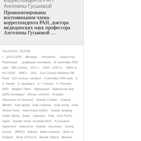
корреспондента РАН
Ангелины Гуськовой
Проанализированы
воспоминания члена­
корреспондента РАН, доктора
медицинских наук профессора
Ангелины Гуськовой …
ОБЛАКО ТЕГОВ
(
(1919-1939);
(Вторая
. Revolution
. Казахстан
.
Революция
. Цифровая экономика
11 сентября 2001
года
18th century
1917 г.
1934 – 1935 гг.
1960s in
the USSR
1968 г.
2021
21st Century Maritime Silk
Road
21st century socialism
4 октября 1993 года
A.
A. Karelin
A. Atambaev
A. I. Herzen
A. Pinochet
AKP
Adolphe Thiers
Afghanistan
Afghanistan War
(2001-nowadays)
African continent
Al-Qaida
Angela
Alternative for Germany
Anatoly Chubais
Merkel
Arab Spring
Arab countries
Arab spring
Arab-
African Union
Arab-Israeli conflict
Arabian awaking
Asia
Arabic Spring
Arabs
Argentina
Asia Pacific
Asiatic mode of production
region
Association
Agreement
Ataturkism
Atatürk
Auschwitz
Austria
BRICS
Austria.
Bakatin
Baltic countries
Bank of
Bashar
England.
Bank of Russia
Barack Obama