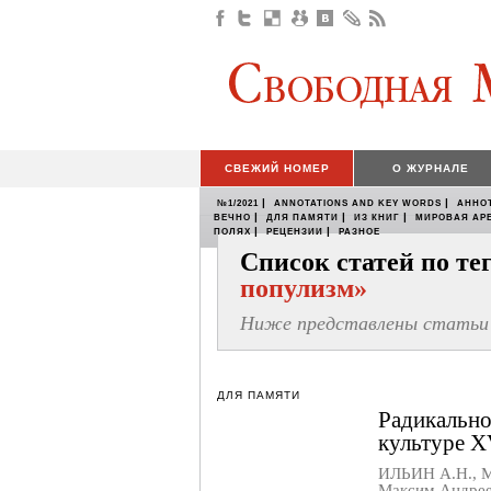
СВЕЖИЙ НОМЕР
О ЖУРНАЛЕ
|
|
№1/2021
ANNOTATIONS AND KEY WORDS
АННО
|
|
|
ВЕЧНО
ДЛЯ ПАМЯТИ
ИЗ КНИГ
МИРОВАЯ АР
|
|
ПОЛЯХ
РЕЦЕНЗИИ
РАЗНОЕ
Список статей по т
популизм»
Ниже представлены статьи 
ДЛЯ ПАМЯТИ
Радикально
культуре X
ИЛЬИН А.Н.
,
М
Максим Андре