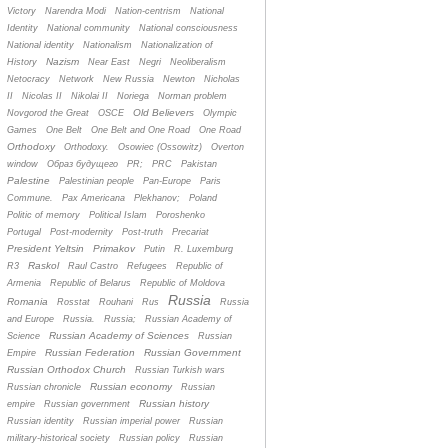
Victory
Narendra Modi
Nation-centrism
National
Identity
National community
National consciousness
National identity
Nationalism
Nationalization of
Nazism
History
Near East
Negri
Neoliberalism
Netocracy
Network
New Russia
Newton
Nicholas
II
Nicolas II
Nikolai II
Noriega
Norman problem
Old Believers
Novgorod the Great
OSCE
Olympic
Games
One Belt
One Belt and One Road
One Road
Orthodoxy
Orthodoxy.
Osowiec (Ossowitz)
Overton
window
Oбраз будущего
PR;
PRC
Pakistan
Palestine
Palestinian people
Pan-Europe
Paris
Commune.
Pax Americana
Plekhanov;
Poland
Politic of memory
Political Islam
Poroshenko
Portugal
Post-modernity
Post-truth
Precariat
President Yeltsin
Primakov
Putin
R. Luxemburg
Raskol
R3
Raul Castro
Refugees
Republic of
Armenia
Republic of Belarus
Republic of Moldova
Russia
Romania
Rosstat
Rouhani
Rus
Russia
and Europe
Russia.
Russia;
Russian Academy of
Russian Academy of Sciences
Science
Russian
Russian Federation
Russian Government
Empire
Russian Orthodox Church
Russian Turkish wars
Russian economy
Russian chronicle
Russian
Russian history
empire
Russian government
Russian identity
Russian imperial power
Russian
military-historical society
Russian policy
Russian