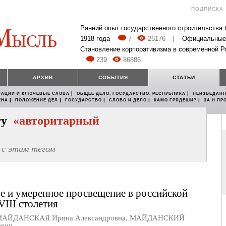
ПОДПИСКА
Ранний опыт государственного строительства
1918 года
7
26176
|
Официальные
Становление корпоративизма в современной Р
239
86886
АРХИВ
СОБЫТИЯ
СТАТЬИ
|
|
ТАЦИИ И КЛЮЧЕВЫЕ СЛОВА
ОБЩЕЕ ДЕЛО, ГОСУДАРСТВО, РЕСПУБЛИКА
НЕИЗВЕДАНН
|
|
|
|
|
ЕНА
ПОЛОЖЕНИЕ ДЕЛ
ГОСУДАРСТВО
СЛОВО И ДЕЛО
КАМО ГРЯДЕШИ?
ЗА И ПР
егу
«авторитарный
с этим тегом
е и умеренное просвещение в российской
VIII cтолетия
АЙДАНСКАЯ Ирина Александровна
,
МАЙДАНСКИЙ
евич