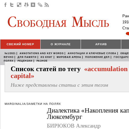
Ран
191
Ста
СВЕЖИЙ НОМЕР
О ЖУРНАЛЕ
АРХИВ
|
|
|
№1/2021
ANNOTATIONS AND KEY WORDS
АННОТАЦИИ И КЛЮЧЕВЫЕ СЛОВА
ОБЩЕ
|
|
|
|
|
ВЕЧНО
ДЛЯ ПАМЯТИ
ИЗ КНИГ
МИРОВАЯ АРЕНА
ПОЛОЖЕНИЕ ДЕЛ
ГОСУДАР
|
|
ПОЛЯХ
РЕЦЕНЗИИ
РАЗНОЕ
Список статей по тегу
«accumulation 
capital»
Ниже представлены статьи с этим тегом
MARGINALIA/ЗАМЕТКИ НА ПОЛЯХ
Диалектика «Накопления ка
Люксембург
БИРЮКОВ Александр