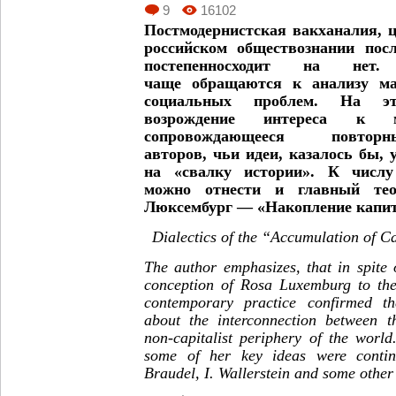
9
16102
Постмодернистская вакханалия,
рос
сийском обществознании по
с
постепенно
сходит на нет. 
чаще
обращаются к анализу м
социальных проблем. На 
возрождение интереса
к ма
сопровождающе
еся повторн
авторов,
чьи идеи, казалось бы,
на «свалку истории». К чис
можно отнести и
главный те
Люк
сембург — «Накопление капит
Dialectics of the “Accumulation of 
The author emphasizes, that in spite 
conception of Rosa Luxemburg to the 
contemporary practice confirmed t
about the interconnection between th
non-capitalist periphery of the world
some of her key ideas were conti
Braudel, I. Wallerstein and some other