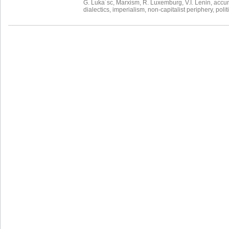
G. Luka´sc
,
Marxism
,
R. Luxemburg
,
V.I. Lenin
,
accum
dialectics
,
imperialism
,
non-capitalist periphery
,
poli