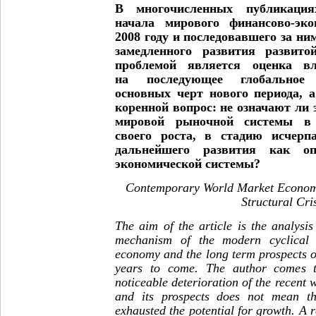
В многочисленных публикация
начала мирового
финансово-эк
2008 году и последовавшего
за ни
замедленного развития развито
проблемой является оценка вл
на
последующее глобальное
основных черт нового пери
ода, 
коренной вопрос: не означают ли 
мировой рыночной системы в
своего
роста, в стадию исчерп
дальнейшего развития как
о
экономической системы?
Contemporary World Market Economy
Structural Cri
The aim of the article is the analysis 
mechanism of the modern cyclical
economy and the long term prospects o
years to come. The author comes t
noticeable deterioration of the recen
and its prospects does not mean t
exhausted the potential for growth. A