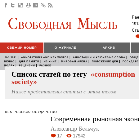
Ран
191
Ста
СВЕЖИЙ НОМЕР
О ЖУРНАЛЕ
АРХИВ
|
|
|
№1/2021
ANNOTATIONS AND KEY WORDS
АННОТАЦИИ И КЛЮЧЕВЫЕ СЛОВА
ОБЩЕ
|
|
|
|
|
ВЕЧНО
ДЛЯ ПАМЯТИ
ИЗ КНИГ
МИРОВАЯ АРЕНА
ПОЛОЖЕНИЕ ДЕЛ
ГОСУДАР
|
|
ПОЛЯХ
РЕЦЕНЗИИ
РАЗНОЕ
Список статей по тегу
«consumption
society»
Ниже представлены статьи с этим тегом
RES PUBLICA/ГОСУДАРСТВО
Современная рыночная экон
Александр Бельчук
17
17942